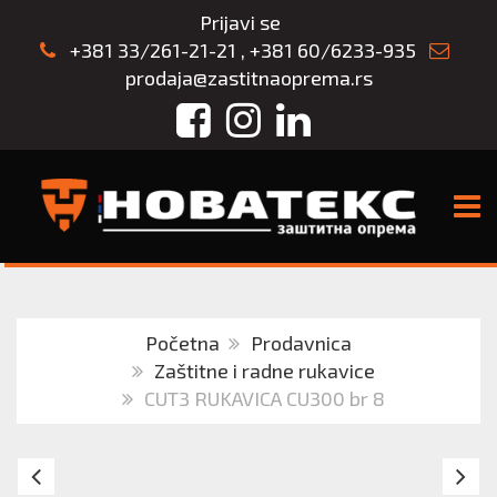
Prijavi se
+381 33/261-21-21
,
+381 60/6233-935
prodaja@zastitnaoprema.rs
Facebook
Instagram
LinkedIn
TOGG
Početna
Prodavnica
Zaštitne i radne rukavice
CUT3 RUKAVICA CU300 br 8
Rukavice
C