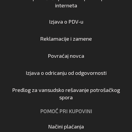
interneta
Izjava o PDV-u
Reklamacije i zamene
Povraćaj novca
Izjava o odricanju od odgovornosti
Predlog za vansudsko rešavanje potrošačkog
spora
POMOĆ PRI KUPOVINI
Načini plaćanja