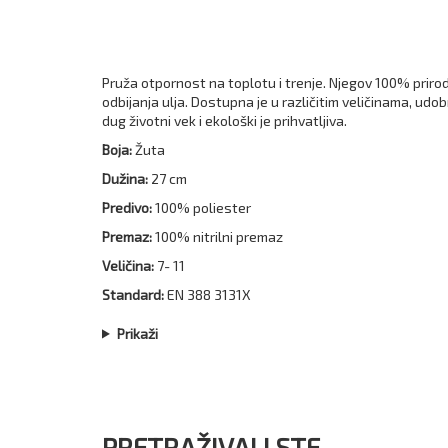
Pruža otpornost na toplotu i trenje. Njegov 100% prirod
odbijanja ulja. Dostupna je u različitim veličinama, udo
dug životni vek i ekološki je prihvatljiva.
Boja:
Žuta
Dužina:
27 cm
Predivo:
100% poliester
Premaz:
100% nitrilni premaz
Veličina:
7- 11
Standard:
EN 388 3131X
Prikaži
PRETRAŽIVALI STE