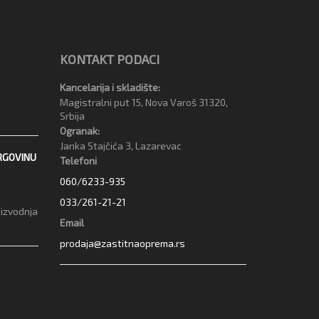
KONTAKT PODACI
Kancelarija i skladište:
Magistralni put 15, Nova Varoš 31320,
Srbija
Ogranak:
Janka Stajčića 3, Lazarevac
RGOVINU
Telefoni
060/6233-935
033/261-21-21
oizvodnja
Email
prodaja@zastitnaoprema.rs