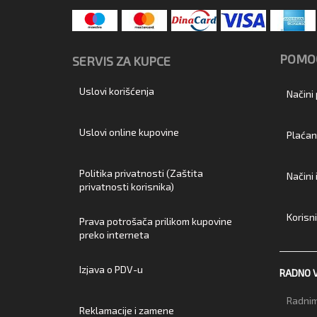
POMOĆ
SERVIS ZA KUPCE
Uslovi korišćenja
Načini
Uslovi online kupovine
Plaćan
Politika privatnosti (Zaštita
Načini
privatnosti korisnika)
Korisn
Prava potrošača prilikom kupovine
preko interneta
Izjava o PDV-u
RADNO 
Radnim
Reklamacije i zamene