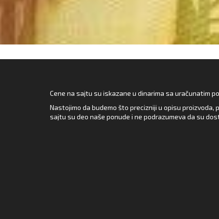
Cene na sajtu su iskazane u dinarima sa uračunatim pore
Nastojimo da budemo što precizniji u opisu proizvoda, p
sajtu su deo naše ponude i ne podrazumeva da su dost