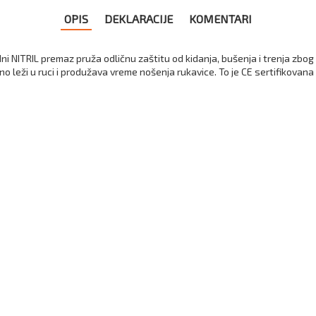
OPIS
DEKLARACIJE
KOMENTARI
ni NITRIL premaz pruža odličnu zaštitu od kidanja, bušenja i trenja zbog
bno leži u ruci i produžava vreme nošenja rukavice. To je CE sertifikovana