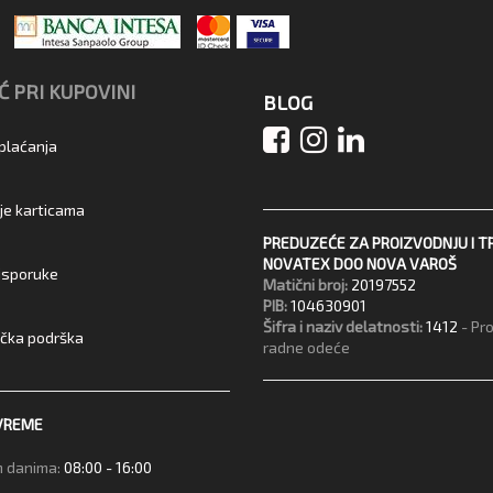
 PRI KUPOVINI
BLOG
 plaćanja
je karticama
PREDUZEĆE ZA PROIZVODNJU I T
NOVATEX DOO NOVA VAROŠ
 isporuke
Matični broj:
20197552
PIB:
104630901
Šifra i naziv delatnosti:
1412
- Pr
ička podrška
radne odeće
VREME
 danima:
08:00 - 16:00