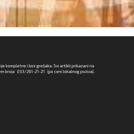
e kompletne i bez grešaka. Svi artikli prikazani na
em broja
033/261-21-21
(po ceni lokalnog poziva).