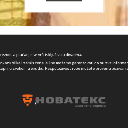
zom, a plaćanje se vrši isključivo u dinarima.
rikazu slika i samih cena, ali ne možemo garantovati da su sve informacij
upni u svakom trenutku. Raspoloživost robe možete proveriti pozivanj