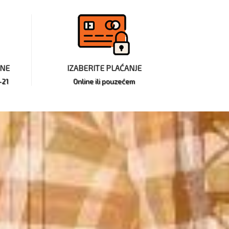
INE
IZABERITE PLAĆANJE
-21
Online ili pouzećem