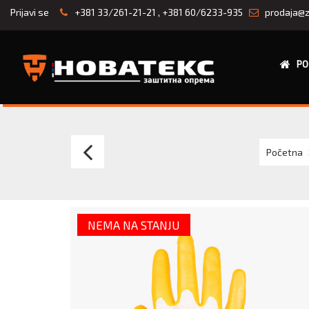
Prijavi se
+381 33/261-21-21
,
+381 60/6233-935
prodaja@z
PO
PN5
Početna
YELLOW
RADNE
NEMA NA STANJU
RUKAVICE