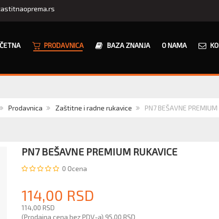
astitnaoprema.rs
ČETNA
PRODAVNICA
BAZA ZNANJA
O NAMA
KO
Prodavnica
Zaštitne i radne rukavice
PN7 BEŠAVNE PREMIUM
PN7 BEŠAVNE PREMIUM RUKAVICE
0
Ocena
114,00 RSD
114,00 RSD
(Prodajna cena bez PDV-a)
95,00 RSD