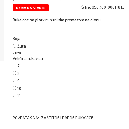
Šifra:
0907.00100011813
NEMA NA STANJU
Rukavice sa glatkim nitrilnim premazom na dlanu
Boja
Žuta
Žuta
Veličina rukavica
7
8
9
10
11
POVRATAK NA:
ZAŠTITNE I RADNE RUKAVICE