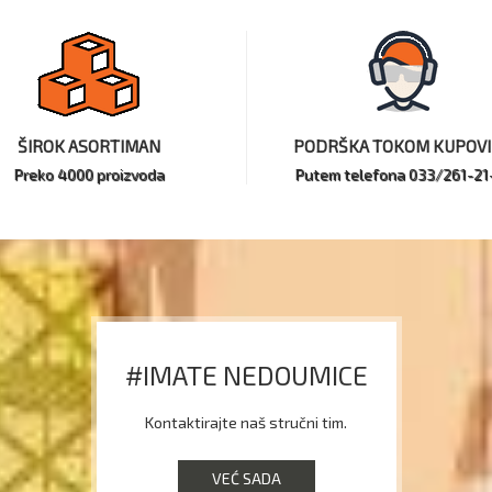
ŠIROK ASORTIMAN
PODRŠKA TOKOM KUPOV
Preko 4000 proizvoda
Putem telefona 033/261-21
#IMATE NEDOUMICE
Kontaktirajte naš stručni tim.
VEĆ SADA