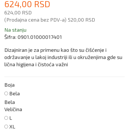
624,00 RSD
624,00 RSD
(Prodajna cena bez PDV-a)
520,00 RSD
Na stanju
Šifra:
0901.01000017401
Dizajniran je za primenu kao što su čišćenje i
održavanje u lakoj industriji ili u okruženjima gde su
lična higijena i čistoća važni
Boja
Bela
Bela
Veličina
L
XL