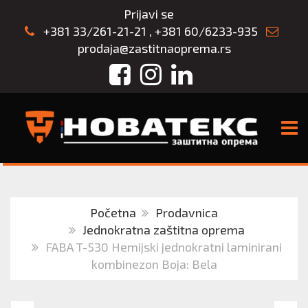
Prijavi se
+381 33/261-21-21
,
+381 60/6233-935
prodaja@zastitnaoprema.rs
Facebook
Instagram
LinkedIn
TOGG
Početna
Prodavnica
Jednokratna zaštitna oprema
FABA T-530 Hemijski jednokratni laminirani
kombinezon Boja: Bela