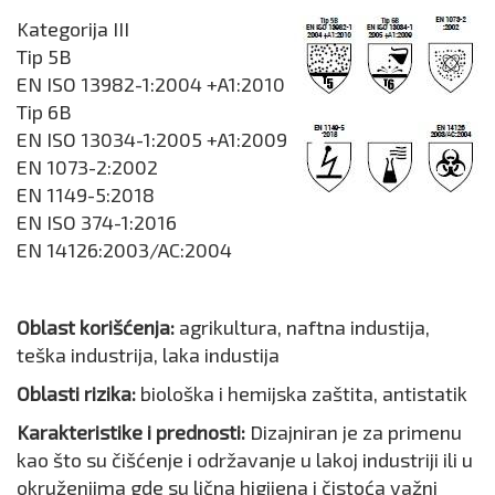
Kategorija III
Tip 5B
EN ISO 13982-1:2004 +A1:2010
Tip 6B
EN ISO 13034-1:2005 +A1:2009
EN 1073-2:2002
EN 1149-5:2018
EN ISO 374-1:2016
EN 14126:2003/AC:2004
Oblast korišćenja:
agrikultura, naftna industija,
teška industrija, laka industija
Oblasti rizika:
biološka i hemijska zaštita, antistatik
Karakteristike i prednosti:
Dizajniran je za primenu
kao što su čišćenje i održavanje u lakoj industriji ili u
okruženjima gde su lična higijena i čistoća važni