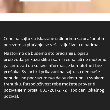
Cene na sajtu su iskazane u dinarima sa uračunatim
porezom, a plaćanje se vrši isključivo u dinarima.
Nastojimo da budemo što precizniji u opisu
proizvoda, prikazu slika i samih cena, ali ne možemo
garantovati da su sve informacije kompletne i bez
grešaka. Svi artikli prikazani na sajtu su deo naše
ponude i ne podrazumeva da su dostupni u svakom
trenutku. Raspoloživost robe možete proveriti
pozivanjem broja
033/261-21-21
(po ceni lokalnog
poziva).