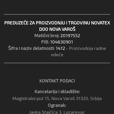
PREDUZEĆE ZA PROIZVODNJU I TRGOVINU NOVATEX
DOO NOVA VAROŠ
Matični broj:
20197552
PIB:
104630901
Šifra i naziv delatnosti:
1412
- Proizvodnja radne
odeće
KONTAKT PODACI
Kancelarija i skladište:
Magistralni put 15, Nova Varoš 31320, Srbija
Ogranak:
Janka Stajčića 3, Lazarevac