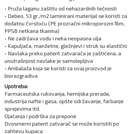
• Pruža laganu zaštitu od nehazardnih tečnosti
• Debeo, 53 gr./m2 laminirani materijal se koristi za
dodatnu čvrstoću (PE prozračni mikroporozni ﬁlm,
PPSB netkana tkanina)
• Ne zadržava vodu i neka neopasna ulja
• Kapuljača, manžetne, gležnjevi i struk su elastični
• Navlaka preko patent zatvarača je zaštićena, a
unutrašnjost navlake je samolepljiva
• Ambalaža koja se koristi za ovaj proizvod je
biorazgradiva
Upotreba:
Farmaceutska rukovanja, hemijska prerada,
industrija nafte i gasa, opšte održavanje, farbanje
sprejevima itd.
Ojačanja i podrška za prepone
Dvosmerni patent zatvarač se može koristiti po
zahtevu kupaca