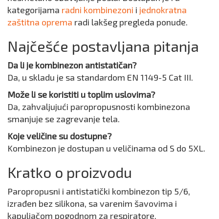
kategorijama
radni kombinezoni
i
jednokratna
zaštitna oprema
radi lakšeg pregleda ponude.
Najčešće postavljana pitanja
Da li je kombinezon antistatičan?
Da, u skladu je sa standardom EN 1149-5 Cat III.
Može li se koristiti u toplim uslovima?
Da, zahvaljujući paropropusnosti kombinezona
smanjuje se zagrevanje tela.
Koje veličine su dostupne?
Kombinezon je dostupan u veličinama od S do 5XL.
Kratko o proizvodu
Paropropusni i antistatički kombinezon tip 5/6,
izrađen bez silikona, sa varenim šavovima i
kapuljačom pogodnom za respiratore.