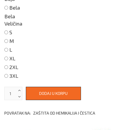
Bela
Bela
Veličina
S
M
L
XL
2XL
3XL
POVRATAK NA:
ZAŠTITA OD HEMIKALIJA I ČESTICA