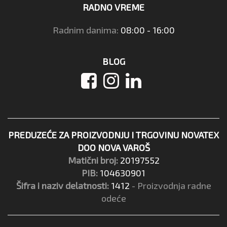
RADNO VREME
Radnim danima:
08:00 - 16:00
BLOG
PREDUZEĆE ZA PROIZVODNJU I TRGOVINU NOVATEX
DOO NOVA VAROŠ
Matični broj:
20197552
PIB:
104630901
Šifra i naziv delatnosti:
1412
- Proizvodnja radne
odeće