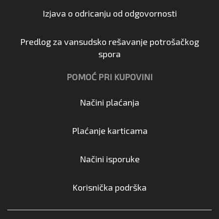
Izjava o odricanju od odgovornosti
Predlog za vansudsko rešavanje potrošačkog
spora
POMOĆ PRI KUPOVINI
Načini plaćanja
Plaćanje karticama
Načini isporuke
Korisnička podrška