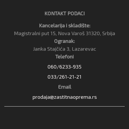
KONTAKT PODACI
Kancelarija i skladište:
Magistralni put 15, Nova Varoš 31320, Srbija
Ogranak:
Janka Stajčića 3, Lazarevac
Telefoni
060/6233-935
033/261-21-21
Email
prodaja@zastitnaoprema.rs