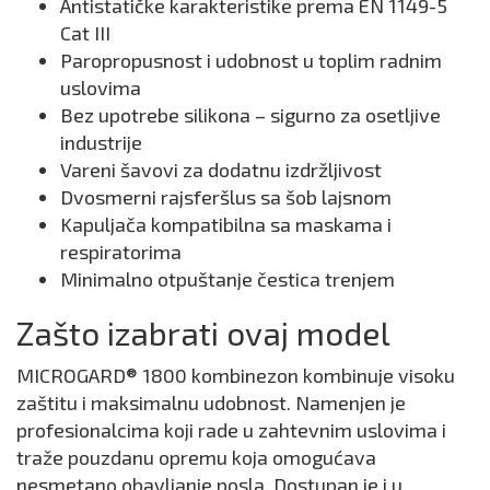
Antistatičke karakteristike prema EN 1149-5
Cat III
Paropropusnost i udobnost u toplim radnim
uslovima
Bez upotrebe silikona – sigurno za osetljive
industrije
Vareni šavovi za dodatnu izdržljivost
Dvosmerni rajsferšlus sa šob lajsnom
Kapuljača kompatibilna sa maskama i
respiratorima
Minimalno otpuštanje čestica trenjem
Zašto izabrati ovaj model
MICROGARD® 1800 kombinezon kombinuje visoku
zaštitu i maksimalnu udobnost. Namenjen je
profesionalcima koji rade u zahtevnim uslovima i
traže pouzdanu opremu koja omogućava
nesmetano obavljanje posla. Dostupan je i u