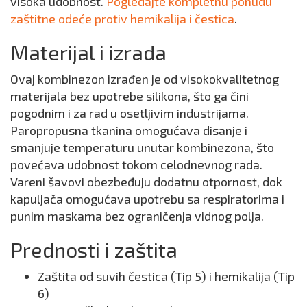
visoka udobnost.
Pogledajte kompletnu ponudu
zaštitne odeće protiv hemikalija i čestica
.
Materijal i izrada
Ovaj kombinezon izrađen je od visokokvalitetnog
materijala bez upotrebe silikona, što ga čini
pogodnim i za rad u osetljivim industrijama.
Paropropusna tkanina omogućava disanje i
smanjuje temperaturu unutar kombinezona, što
povećava udobnost tokom celodnevnog rada.
Vareni šavovi obezbeđuju dodatnu otpornost, dok
kapuljača omogućava upotrebu sa respiratorima i
punim maskama bez ograničenja vidnog polja.
Prednosti i zaštita
Zaštita od suvih čestica (Tip 5) i hemikalija (Tip
6)