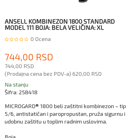
-
An
ANSELL KOMBINEZON 1800 STANDARD
MODEL 111 BOJA: BELA VELIČINA: XL
0
Ocena
744,00 RSD
744,00 RSD
(Prodajna cena bez PDV-a)
620,00 RSD
Na stanju
Šifra:
258418
MICROGARD® 1800 beli zaštitni kombinezon – tip
5/6, antistatičan i paropropustan, pruža sigurnu i
udobnu zaštitu u toplim radnim uslovima.
Boja