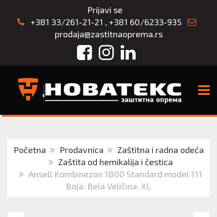
Prijavi se
+381 33/261-21-21
,
+381 60/6233-935
prodaja@zastitnaoprema.rs
Facebook
Instagram
LinkedIn
TOGG
Početna
Prodavnica
Zaštitna i radna odeća
Zaštita od hemikalija i čestica
Ansell Kombinezon 1800 Standard model 111
Boja: Bela Veličina: XL