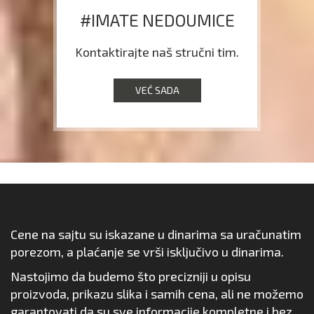
#IMATE NEDOUMICE
Kontaktirajte naš stručni tim.
VEĆ SADA
Cene na sajtu su iskazane u dinarima sa uračunatim
porezom, a plaćanje se vrši isključivo u dinarima.
Nastojimo da budemo što precizniji u opisu
proizvoda, prikazu slika i samih cena, ali ne možemo
garantovati da su sve informacije kompletne i bez