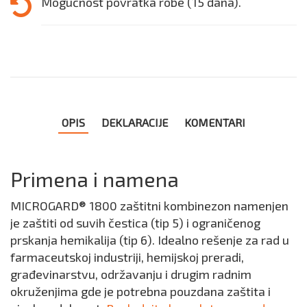
Mogućnost povratka robe (15 dana).
OPIS
DEKLARACIJE
KOMENTARI
Primena i namena
MICROGARD® 1800 zaštitni kombinezon namenjen
je zaštiti od suvih čestica (tip 5) i ograničenog
prskanja hemikalija (tip 6). Idealno rešenje za rad u
farmaceutskoj industriji, hemijskoj preradi,
građevinarstvu, održavanju i drugim radnim
okruženjima gde je potrebna pouzdana zaštita i