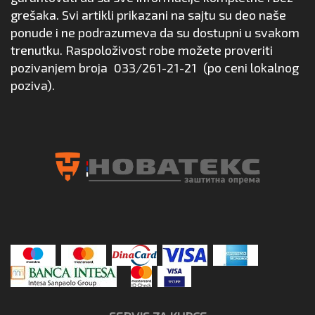
grešaka. Svi artikli prikazani na sajtu su deo naše
ponude i ne podrazumeva da su dostupni u svakom
trenutku. Raspoloživost robe možete proveriti
pozivanjem broja
033/261-21-21
(po ceni lokalnog
poziva).