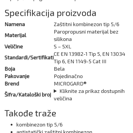
Specifikacija proizvoda
Namena
Zaštitni kombinezon tip 5/6
Paropropusni materijal bez
Materijal
silikona
Veličine
S – 5XL
CE EN 13982-1 Tip 5, EN 13034
Standardi/Sertifikati
Tip 6, EN 1149-5 Cat III
Boja
Bela
Pakovanje
Pojedinačno
Brend
MICROGARD®
Kliknite za prikaz dostupnih
Šifra/Kataloški broj
veličina
Takođe traže
kombinezon tip 5/6
antistatički zaštitni kombinezon