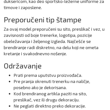
duksericom, kao deo sportsko-ležerne uniforme za
timove i zaposlene.
Preporučeni tip štampe
Za ovaj model preporučeni su sito, preslikač i vez, u
zavisnosti od boje trenerke, logotipa, pozicije
obeležavanja i željenog izgleda. Najčešće se
brendiranje radi diskretno, na delu koji ne ometa
kretanje i svakodnevno nošenje.
Održavanje
Prati prema uputstvu proizvođača.
Pre pranja okrenuti trenerku na naličje,
posebno ako je dekorisana.
Kod brendiranog artikla paziti na sito,
preslikač, vez ili drugu dekoraciju.
Ne peglati direktno preko dekoracije.