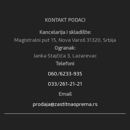
KONTAKT PODACI
Kancelarija i skladište:
Magistralni put 15, Nova Varoš 31320, Srbija
Ogranak:
Janka Stajčića 3, Lazarevac
Telefoni
060/6233-935
033/261-21-21
Email
prodaja@zastitnaoprema.rs