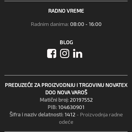
RADNO VREME
Radnim danima:
08:00 - 16:00
BLOG
PREDUZEĆE ZA PROIZVODNJU I TRGOVINU NOVATEX
DOO NOVA VAROŠ
Matični broj:
20197552
PIB:
104630901
Šifra i naziv delatnosti:
1412
- Proizvodnja radne
odeće