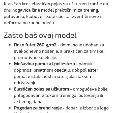
Klasičan kroj, elastičan pojas sa učkurom i ranfle na
dnu nogavica čine model praktičnim za trening,
putovanja, klubove, škole sporta, event timove i
neformalnu radnu odeću.
Zašto baš ovaj model
Roko futer 260 g/m2
- dovoljno je udoban za
svakodnevno nošenje, a praktičan za timske i
promotivne kolekcije.
Mešavina pamuka i poliestera
- pamuk
doprinosi prijatnom osećaju, dok poliester
pomaže stabilnosti materijala i lakšem
održavanju.
Elastičan pojas sa učkurom
- omogućava bolje
prilagođavanje tokom treninga, putovanja ili
aktivnog dana.
Pogodan za brendiranje
- dobar je izbor za logo