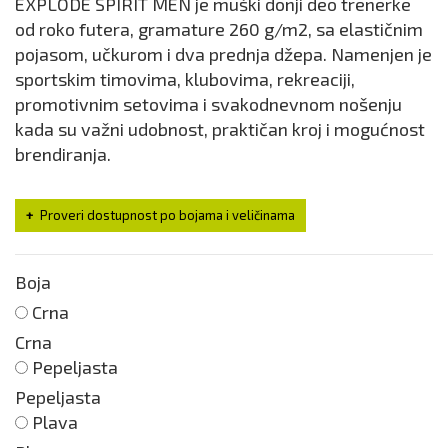
EXPLODE SPIRIT MEN je muški donji deo trenerke
od roko futera, gramature 260 g/m2, sa elastičnim
pojasom, učkurom i dva prednja džepa. Namenjen je
sportskim timovima, klubovima, rekreaciji,
promotivnim setovima i svakodnevnom nošenju
kada su važni udobnost, praktičan kroj i mogućnost
brendiranja.
Proveri dostupnost po bojama i veličinama
Boja
Crna
Crna
Pepeljasta
Pepeljasta
Plava