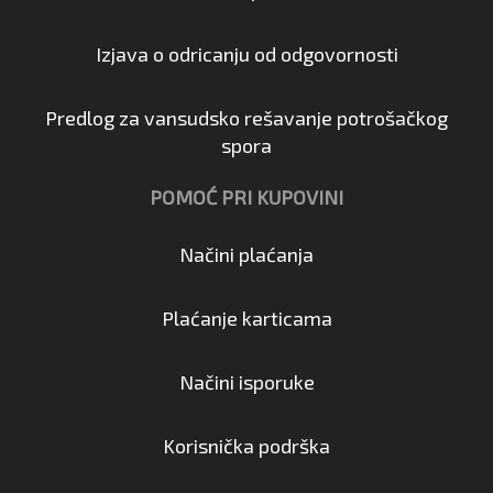
Izjava o odricanju od odgovornosti
Predlog za vansudsko rešavanje potrošačkog
spora
POMOĆ PRI KUPOVINI
Načini plaćanja
Plaćanje karticama
Načini isporuke
Korisnička podrška