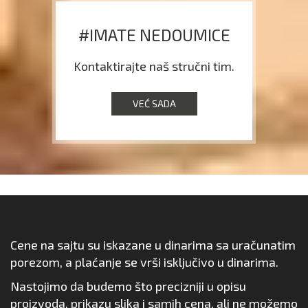
#IMATE NEDOUMICE
Kontaktirajte naš stručni tim.
VEĆ SADA
Cene na sajtu su iskazane u dinarima sa uračunatim
porezom, a plaćanje se vrši isključivo u dinarima.
Nastojimo da budemo što precizniji u opisu
proizvoda, prikazu slika i samih cena, ali ne možemo