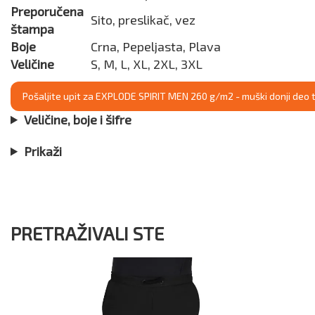
Preporučena
Sito, preslikač, vez
štampa
Boje
Crna, Pepeljasta, Plava
Veličine
S, M, L, XL, 2XL, 3XL
Pošaljite upit za EXPLODE SPIRIT MEN 260 g/m2 - muški donji deo 
Veličine, boje i šifre
Prikaži
PRETRAŽIVALI STE