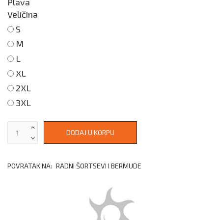
Plava
Veličina
S
M
L
XL
2XL
3XL
POVRATAK NA:
RADNI ŠORTSEVI I BERMUDE