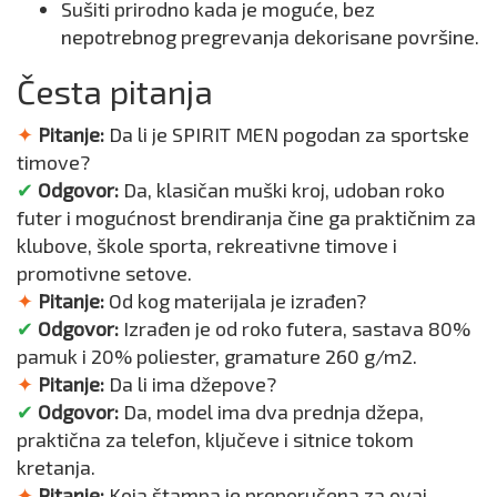
Sušiti prirodno kada je moguće, bez
nepotrebnog pregrevanja dekorisane površine.
Česta pitanja
✦
Pitanje:
Da li je SPIRIT MEN pogodan za sportske
timove?
✔
Odgovor:
Da, klasičan muški kroj, udoban roko
futer i mogućnost brendiranja čine ga praktičnim za
klubove, škole sporta, rekreativne timove i
promotivne setove.
✦
Pitanje:
Od kog materijala je izrađen?
✔
Odgovor:
Izrađen je od roko futera, sastava 80%
pamuk i 20% poliester, gramature 260 g/m2.
✦
Pitanje:
Da li ima džepove?
✔
Odgovor:
Da, model ima dva prednja džepa,
praktična za telefon, ključeve i sitnice tokom
kretanja.
✦
Pitanje:
Koja štampa je preporučena za ovaj