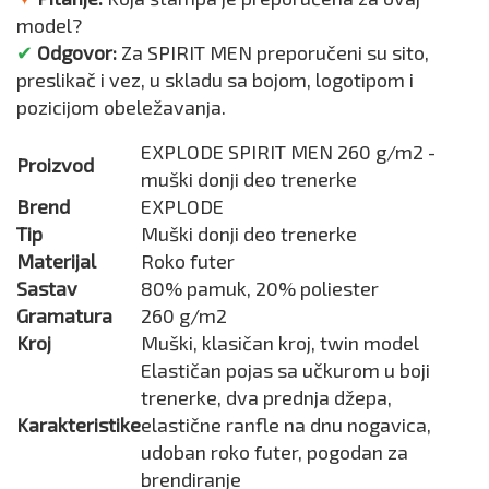
model?
✔
Odgovor:
Za SPIRIT MEN preporučeni su sito,
preslikač i vez, u skladu sa bojom, logotipom i
pozicijom obeležavanja.
EXPLODE SPIRIT MEN 260 g/m2 -
Proizvod
muški donji deo trenerke
Brend
EXPLODE
Tip
Muški donji deo trenerke
Materijal
Roko futer
Sastav
80% pamuk, 20% poliester
Gramatura
260 g/m2
Kroj
Muški, klasičan kroj, twin model
Elastičan pojas sa učkurom u boji
trenerke, dva prednja džepa,
Karakteristike
elastične ranfle na dnu nogavica,
udoban roko futer, pogodan za
brendiranje