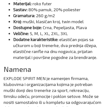
Materijal:
roko futer
Sastav:
80% pamuk, 20% poliester
Gramatura:
260 g/m2
Kroj:
muški, klasičan kroj, twin model
Dostupne boje:
Crna, Pepeljasta, Plava
Veličine:
S, M, L, XL, 2XL, 3XL
Dodatne karakteristike:
elastičan pojas sa
učkurom u boji trenerke, dva prednja džepa,
elastične ranfle na dnu nogavica, prijatan
materijal i površine pogodne za brendiranje.
Namena
EXPLODE SPIRIT MEN je namenjen firmama,
klubovima i organizacijama kojima je potreban
muški donji deo trenerke za sport, rekreaciju,
timsku odeću, promocije i poklon setove. Može se
nositi samostalno ili u kompletu sa odgovarajućom