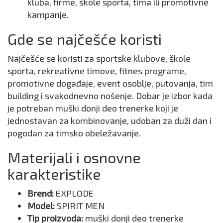
kluba, firme, škole sporta, tima ili promotivne
kampanje.
Gde se najčešće koristi
Najčešće se koristi za sportske klubove, škole
sporta, rekreativne timove, fitnes programe,
promotivne događaje, event osoblje, putovanja, tim
building i svakodnevno nošenje. Dobar je izbor kada
je potreban muški donji deo trenerke koji je
jednostavan za kombinovanje, udoban za duži dan i
pogodan za timsko obeležavanje.
Materijali i osnovne
karakteristike
Brend:
EXPLODE
Model:
SPIRIT MEN
Tip proizvoda:
muški donji deo trenerke