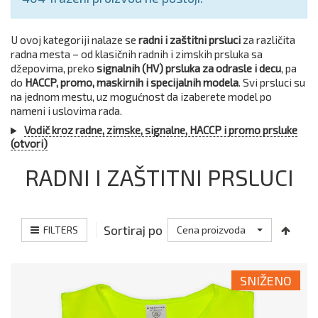
U ovoj kategoriji nalaze se
radni i zaštitni prsluci
za različita
radna mesta – od klasičnih radnih i zimskih prsluka sa
džepovima, preko
signalnih (HV) prsluka za odrasle i decu
, pa
do
HACCP, promo, maskirnih i specijalnih modela
. Svi prsluci su
na jednom mestu, uz mogućnost da izaberete model po
nameni i uslovima rada.
Vodič kroz radne, zimske, signalne, HACCP i promo prsluke
(otvori)
RADNI I ZAŠTITNI PRSLUCI
Sortiraj po
FILTERS
Cena proizvoda
SNIŽENO