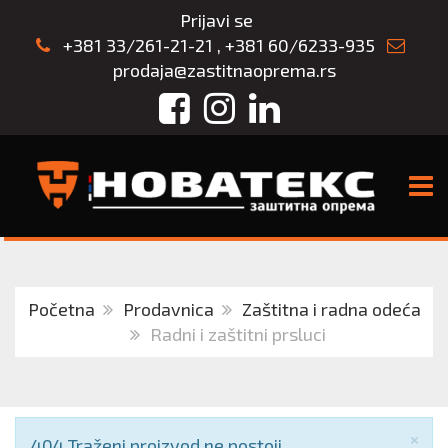
Prijavi se
+381 33/261-21-21
,
+381 60/6233-935
prodaja@zastitnaoprema.rs
Facebook
Instagram
LinkedIn
TOGG
Početna
Prodavnica
Zaštitna i radna odeća
Radni i zaštitni prsluci
Zat
×
Obaveštenje
404 Traženi proizvod ne postoji.