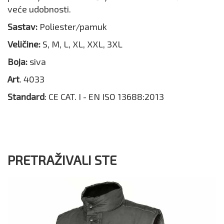
veće udobnosti.
Sastav:
Poliester/pamuk
Veličine:
S, M, L, XL, XXL, 3XL
Boja:
siva
Art
. 4033
Standard
: CE CAT. I - EN ISO 13688:2013
PRETRAŽIVALI STE