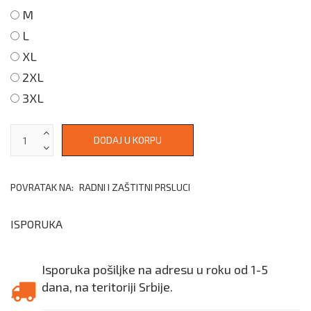
M
L
XL
2XL
3XL
POVRATAK NA:
RADNI I ZAŠTITNI PRSLUCI
ISPORUKA
Isporuka pošiljke na adresu u roku od 1-5
dana, na teritoriji Srbije.