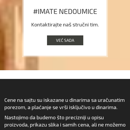
#IMATE NEDOUMICE
Kontaktirajte naš stručni tim.
VEĆ SADA
Cene na sajtu su iskazane u dinarima sa uračunatim
porezom, a plaćanje se vrši isključivo u dinarima.
Nastojimo da budemo što precizniji u opisu
proizvoda, prikazu slika i samih cena, ali ne možemo