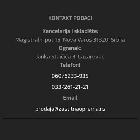
KONTAKT PODACI
Kancelarija i skladište:
Magistralni put 15, Nova Varoš 31320, Srbija
Ogranak:
Janka Stajčića 3, Lazarevac
Telefoni
060/6233-935
033/261-21-21
Email
prodaja@zastitnaoprema.rs