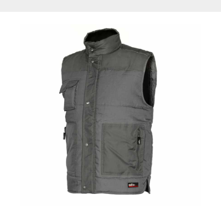
PANTHER
VEST
Muški
softshell
prsluk