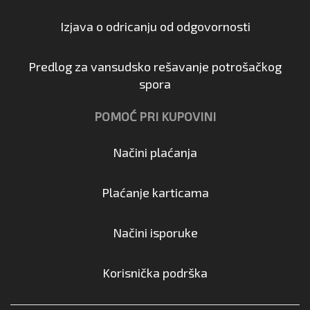
Izjava o odricanju od odgovornosti
Predlog za vansudsko rešavanje potrošačkog
spora
POMOĆ PRI KUPOVINI
Načini plaćanja
Plaćanje karticama
Načini isporuke
Korisnička podrška