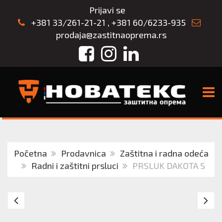
Prijavi se
+381 33/261-21-21
,
+381 60/6233-935
prodaja@zastitnaoprema.rs
Facebook
Instagram
LinkedIn
TOGG
Početna
Prodavnica
Zaštitna i radna odeća
Radni i zaštitni prsluci
PRSLUK DAKOTA S
TEKTON
PR
PRO
D