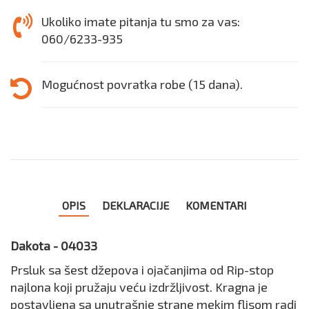
Ukoliko imate pitanja tu smo za vas:
060/6233-935
Mogućnost povratka robe (15 dana).
OPIS
DEKLARACIJE
KOMENTARI
Dakota - 04033
Prsluk sa šest džepova i ojačanjima od Rip-stop
najlona koji pružaju veću izdržljivost. Kragna je
postavljena sa unutrašnje strane mekim flisom radi