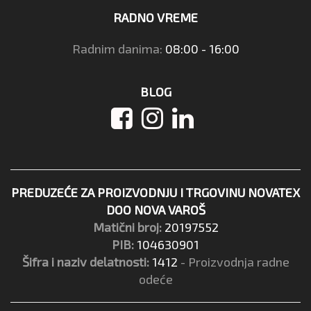
RADNO VREME
Radnim danima:
08:00 - 16:00
BLOG
PREDUZEĆE ZA PROIZVODNJU I TRGOVINU NOVATEX
DOO NOVA VAROŠ
Matični broj:
20197552
PIB:
104630901
Šifra i naziv delatnosti:
1412
- Proizvodnja radne
odeće