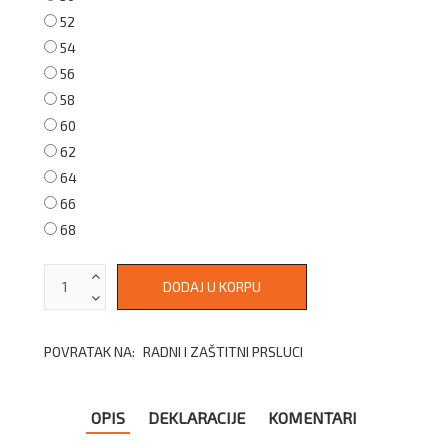
52
54
56
58
60
62
64
66
68
POVRATAK NA:
RADNI I ZAŠTITNI PRSLUCI
OPIS
DEKLARACIJE
KOMENTARI