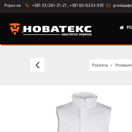
Prijavi se
+381 33/261-21-21
,
+381 60/6233-935
prodaja@z
PO
CRAFT
Početna
Prodavni
VEST
II
radni
prsluk