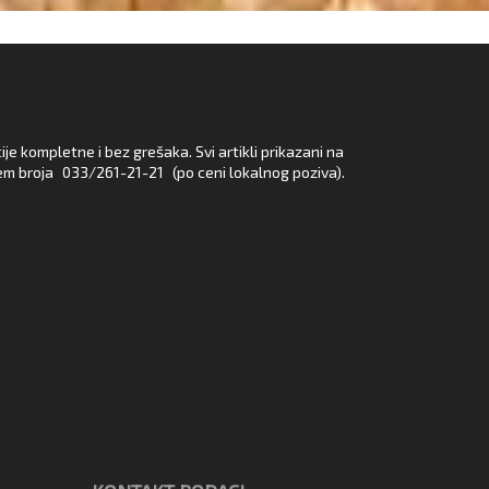
e kompletne i bez grešaka. Svi artikli prikazani na
em broja
033/261-21-21
(po ceni lokalnog poziva).