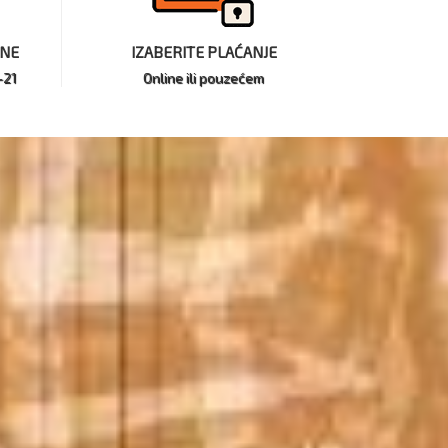
INE
IZABERITE PLAĆANJE
-21
Online ili pouzećem