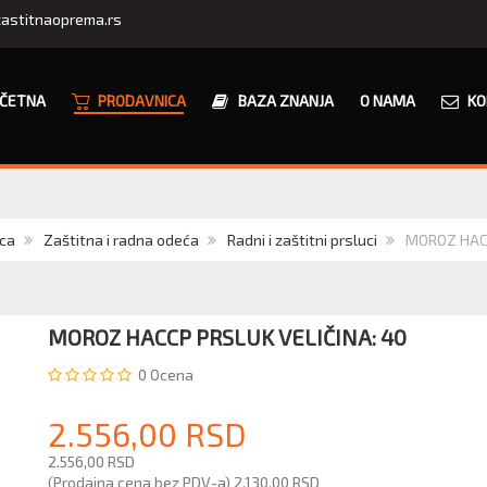
astitnaoprema.rs
ČETNA
PRODAVNICA
BAZA ZNANJA
O NAMA
KO
ca
Zaštitna i radna odeća
Radni i zaštitni prsluci
MOROZ HACCP
MOROZ HACCP PRSLUK VELIČINA: 40
0
Ocena
2.556,00 RSD
2.556,00 RSD
(Prodajna cena bez PDV-a)
2.130,00 RSD