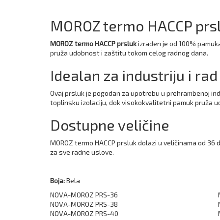
MOROZ termo HACCP prslu
MOROZ termo HACCP prsluk
izrađen je od 100% pamuka, 
pruža udobnost i zaštitu tokom celog radnog dana.
Idealan za industriju i r
Ovaj prsluk je pogodan za upotrebu u prehrambenoj ind
toplinsku izolaciju, dok visokokvalitetni pamuk pruža 
Dostupne veličine
MOROZ termo HACCP prsluk dolazi u veličinama od 36 do 
za sve radne uslove.
Boja:
Bela
NOVA-MOROZ PRS-36
NOVA-MOROZ PRS-38
NOVA-MOROZ PRS-40