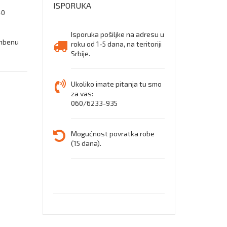
ISPORUKA
40
Isporuka pošiljke na adresu u
ambenu
roku od 1-5 dana, na teritoriji
Srbije.
Ukoliko imate pitanja tu smo
za vas:
060/6233-935
Mogućnost povratka robe
(15 dana).