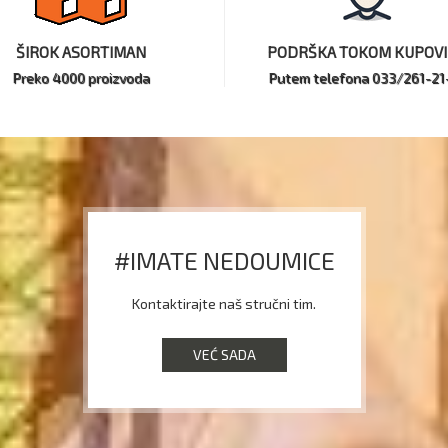
ŠIROK ASORTIMAN
PODRŠKA TOKOM KUPOV
Preko 4000 proizvoda
Putem telefona 033/261-21
#IMATE NEDOUMICE
Kontaktirajte naš stručni tim.
VEĆ SADA