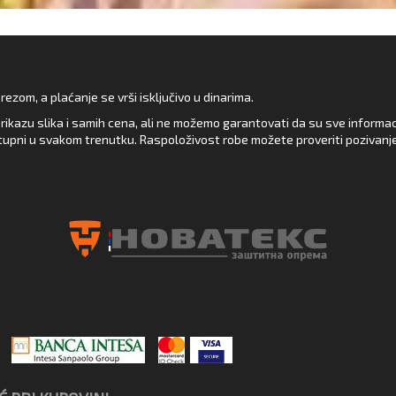
zom, a plaćanje se vrši isključivo u dinarima.
rikazu slika i samih cena, ali ne možemo garantovati da su sve informacij
upni u svakom trenutku. Raspoloživost robe možete proveriti pozivanj