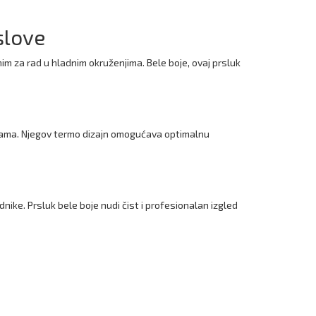
slove
im za rad u hladnim okruženjima. Bele boje, ovaj prsluk
injama. Njegov termo dizajn omogućava optimalnu
ke. Prsluk bele boje nudi čist i profesionalan izgled