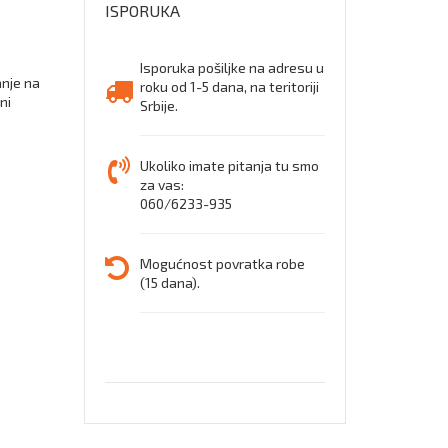
ISPORUKA
Isporuka pošiljke na adresu u
anje na
roku od 1-5 dana, na teritoriji
ni
Srbije.
Ukoliko imate pitanja tu smo
za vas:
060/6233-935
Mogućnost povratka robe
(15 dana).