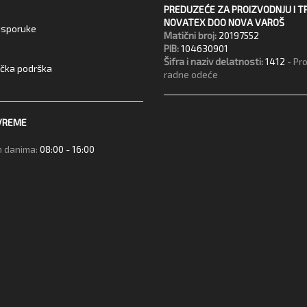
PREDUZEĆE ZA PROIZVODNJU I T
NOVATEX DOO NOVA VAROŠ
 isporuke
Matični broj:
20197552
PIB:
104630901
Šifra i naziv delatnosti:
1412
- Pr
ička podrška
radne odeće
VREME
 danima:
08:00 - 16:00