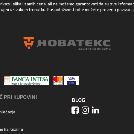
rikazu slika i samih cena, ali ne možemo garantovati da su sve informacij
upni u svakom trenutku. Raspoloživost robe možete proveriti pozivanj
 PRI KUPOVINI
BLOG
 plaćanja
je karticama