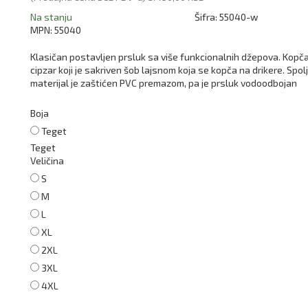
Na stanju
Šifra:
55040-w
MPN:
55040
Klasičan postavljen prsluk sa više funkcionalnih džepova. Kopč
cipzar koji je sakriven šob lajsnom koja se kopča na drikere. Spolj
materijal je zaštićen PVC premazom, pa je prsluk vodoodbojan
Boja
Teget
Teget
Veličina
S
M
L
XL
2XL
3XL
4XL