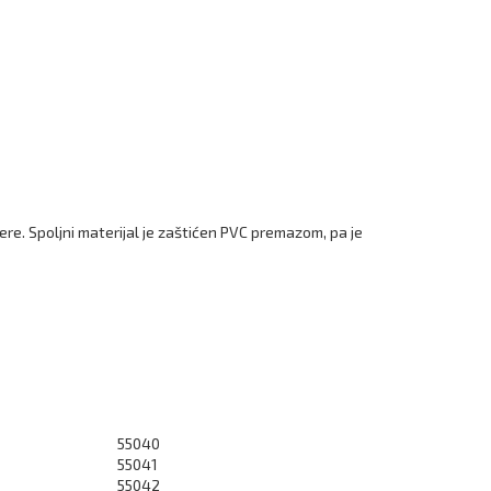
ere. Spoljni materijal je zaštićen PVC premazom, pa je
55040
55041
55042