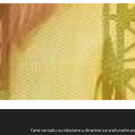
Cene na sajtu su iskazane u dinarima sa uračunatim pore