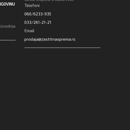
RGOVINU
Telefoni
060/6233-935
033/261-21-21
oizvodnja
Email
prodaja@zastitnaoprema.rs