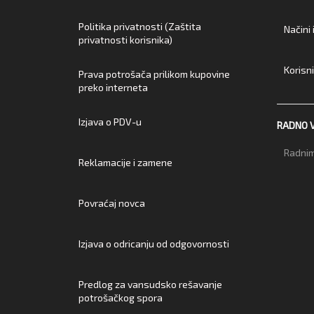
Politika privatnosti (Zaštita
Načini
privatnosti korisnika)
Korisn
Prava potrošača prilikom kupovine
preko interneta
Izjava o PDV-u
RADNO 
Radnim
Reklamacije i zamene
Povraćaj novca
Izjava o odricanju od odgovornosti
Predlog za vansudsko rešavanje
potrošačkog spora