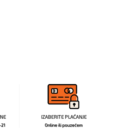
INE
IZABERITE PLAĆANJE
-21
Online ili pouzećem