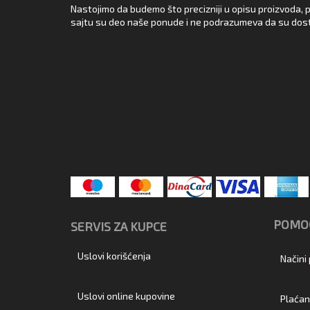
Nastojimo da budemo što precizniji u opisu proizvoda, p
sajtu su deo naše ponude i ne podrazumeva da su dost
POMOĆ
SERVIS ZA KUPCE
Uslovi korišćenja
Načini
Uslovi online kupovine
Plaćan