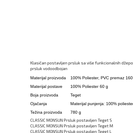
Klasičan postavljen prsluk sa više funkcionalnih džepov
prsluk vodoodbojan
Materijal proizvoda
100% Poliester, PVC premaz 160
Materijal postave
100% Poliester 60 g
Boja proizvoda
Teget
Ojačanja
Materijal punjenja: 100% polieste
Težina proizvoda
780 g
CLASSIC MONSUN Prsluk postavljen Teget S
CLASSIC MONSUN Prsluk postavljen Teget M
CLASSIC MONSUN Prsluk postavljen Teget L