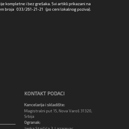
e kompletne i bez grešaka. Svi artikli prikazani na
em broja
033/261-21-21
(po ceni lokalnog poziva).
KONTAKT PODACI
Kancelarija i skladište:
Magistralni put 15, Nova Varoš 31320,
Srbija
Ogranak:
Janka Stajčića 3, Lazarevac