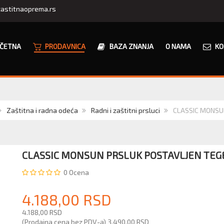
astitnaoprema.rs
ČETNA
PRODAVNICA
BAZA ZNANJA
O NAMA
KO
Zaštitna i radna odeća
Radni i zaštitni prsluci
CLASSIC MONSUN
CLASSIC MONSUN PRSLUK POSTAVLJEN TEG
0
Ocena
4.188,00 RSD
4.188,00 RSD
(Prodajna cena bez PDV-a)
3.490,00 RSD