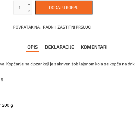
POVRATAK NA:
RADNI I ZAŠTITNI PRSLUCI
OPIS
DEKLARACIJE
KOMENTARI
a. Kopčanje na cipzar koji je sakriven šob lajsnom koja se kopča na drik
 g
r 200 g