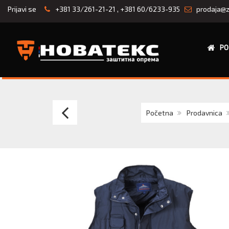
Prijavi se
+381 33/261-21-21
,
+381 60/6233-935
prodaja@z
PO
PRSLUK
Početna
Prodavnica
HUGO