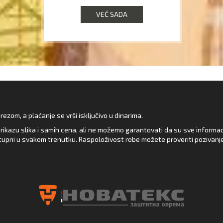
VEĆ SADA
zom, a plaćanje se vrši isključivo u dinarima.
rikazu slika i samih cena, ali ne možemo garantovati da su sve informacij
upni u svakom trenutku. Raspoloživost robe možete proveriti pozivanj