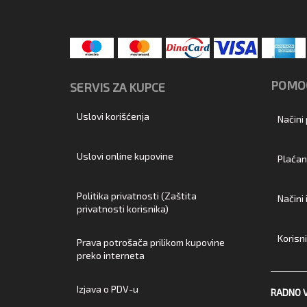
POMOĆ
SERVIS ZA KUPCE
Uslovi korišćenja
Načini
Uslovi online kupovine
Plaćan
Politika privatnosti (Zaštita
Načini
privatnosti korisnika)
Korisn
Prava potrošača prilikom kupovine
preko interneta
Izjava o PDV-u
RADNO 