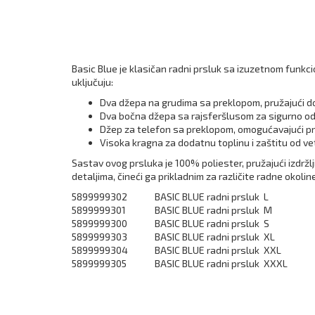
Basic Blue je klasičan radni prsluk sa izuzetnom funkc
uključuju:
Dva džepa na grudima sa preklopom, pružajući do
Dva bočna džepa sa rajsferšlusom za sigurno odl
Džep za telefon sa preklopom, omogućavajući pra
Visoka kragna za dodatnu toplinu i zaštitu od ve
Sastav ovog prsluka je 100% poliester, pružajući izdržlj
detaljima, čineći ga prikladnim za različite radne okolin
5899999302
BASIC BLUE radni prsluk L
5899999301
BASIC BLUE radni prsluk M
5899999300
BASIC BLUE radni prsluk S
5899999303
BASIC BLUE radni prsluk XL
5899999304
BASIC BLUE radni prsluk XXL
5899999305
BASIC BLUE radni prsluk XXXL