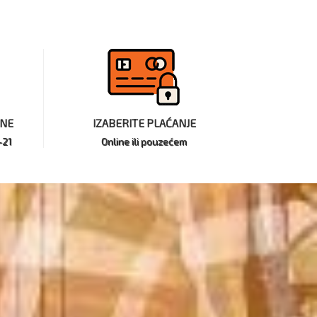
INE
IZABERITE PLAĆANJE
-21
Online ili pouzećem