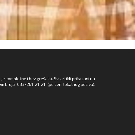
e kompletne i bez grešaka. Svi artikli prikazani na
em broja
033/261-21-21
(po ceni lokalnog poziva).