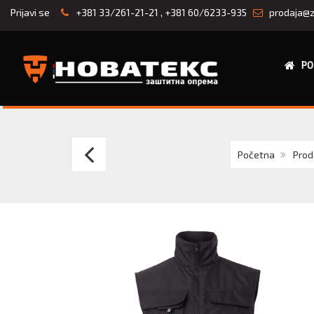
Prijavi se
+381 33/261-21-21
,
+381 60/6233-935
prodaja@z
PO
TEKTON
Početna
Prod
PRO
HAMMER
VEST
radni
prsluk