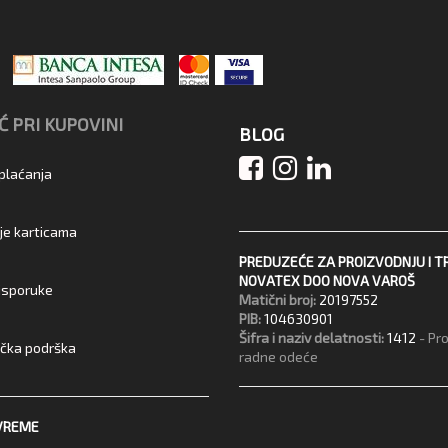
 PRI KUPOVINI
BLOG
 plaćanja
je karticama
PREDUZEĆE ZA PROIZVODNJU I T
NOVATEX DOO NOVA VAROŠ
 isporuke
Matični broj:
20197552
PIB:
104630901
Šifra i naziv delatnosti:
1412
- Pr
ička podrška
radne odeće
VREME