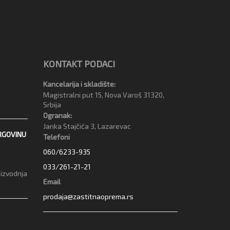
KONTAKT PODACI
Kancelarija i skladište:
Magistralni put 15, Nova Varoš 31320,
Srbija
Ogranak:
Janka Stajčića 3, Lazarevac
RGOVINU
Telefoni
060/6233-935
033/261-21-21
oizvodnja
Email
prodaja@zastitnaoprema.rs