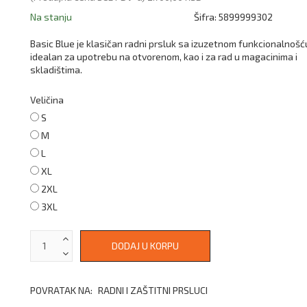
Na stanju
Šifra:
5899999302
Basic Blue je klasičan radni prsluk sa izuzetnom funkcionalnošć
idealan za upotrebu na otvorenom, kao i za rad u magacinima i
skladištima.
Veličina
S
M
L
XL
2XL
3XL
POVRATAK NA:
RADNI I ZAŠTITNI PRSLUCI