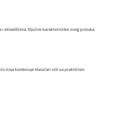
 i skladištima. Ključne karakteristike ovog prsluka
eću koja kombinuje klasičan stil sa praktičnim