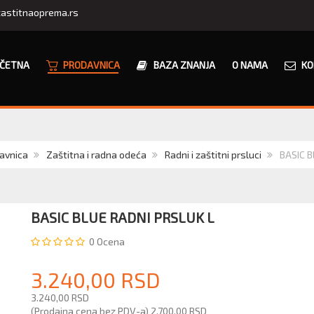
astitnaoprema.rs
ČETNA
PRODAVNICA
BAZA ZNANJA
O NAMA
KO
avnica
Zaštitna i radna odeća
Radni i zaštitni prsluci
BASIC B
BASIC BLUE RADNI PRSLUK L
0
Ocena
3.240,00 RSD
3.240,00 RSD
(Prodajna cena bez PDV-a)
2.700,00 RSD