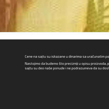
Cene na sajtu su iskazane u dinarima sa uračunatim pore
Nastojimo da budemo što precizniji u opisu proizvoda, p
sajtu su deo naše ponude i ne podrazumeva da su dost