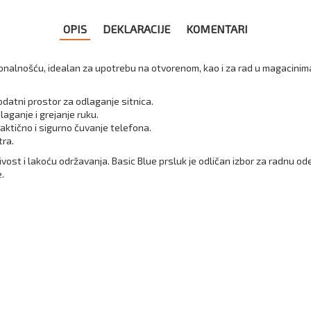
OPIS
DEKLARACIJE
KOMENTARI
ionalnošću, idealan za upotrebu na otvorenom, kao i za rad u magacinima
datni prostor za odlaganje sitnica.
aganje i grejanje ruku.
ktično i sigurno čuvanje telefona.
tra.
ivost i lakoću održavanja. Basic Blue prsluk je odličan izbor za radnu od
e.