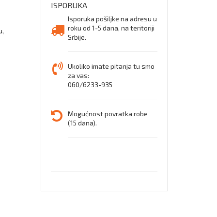
ISPORUKA
Isporuka pošiljke na adresu u
roku od 1-5 dana, na teritoriji
u,
Srbije.
Ukoliko imate pitanja tu smo
za vas:
060/6233-935
Mogućnost povratka robe
(15 dana).