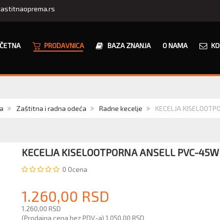
astitnaoprema.rs
ČETNA
PRODAVNICA
BAZA ZNANJA
O NAMA
KO
a
Zaštitna i radna odeća
Radne kecelje
KECELJA KISELOOTP
KECELJA KISELOOTPORNA ANSELL PVC-45W
0
Ocena
1.260,00 RSD
1.260,00 RSD
(Prodajna cena bez PDV-a)
1.050,00 RSD