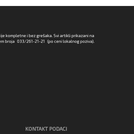
e kompletne i bez grešaka. Svi artikli prikazani na
em broja
033/261-21-21
(po ceni lokalnog poziva).
KONTAKT PODACI