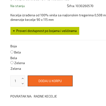
Na stanju
Šifra:
1030260570
Kecelja izrađena od 100% vinila sa najlonskim tregerima 0,508 
dimenzije kecelje 90 x 115 mm
Proveri dostupnost po bojama i veličinama
Boja
Bela
Bela
Zelena
Zelena
POVRATAK NA:
RADNE KECELJE