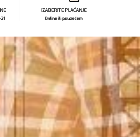
INE
IZABERITE PLAĆANJE
-21
Online ili pouzećem