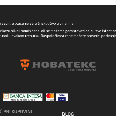
zom, a plaćanje se vrši isključivo u dinarima.
rikazu slika i samih cena, ali ne možemo garantovati da su sve informacij
upni u svakom trenutku. Raspoloživost robe možete proveriti pozivanj
 PRI KUPOVINI
BLOG