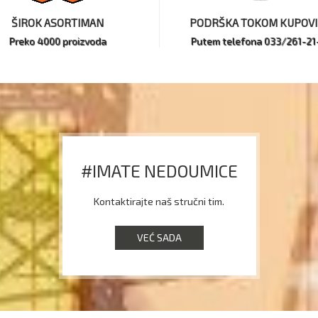
ŠIROK ASORTIMAN
PODRŠKA TOKOM KUPOV
Preko 4000 proizvoda
Putem telefona 033/261-21
#IMATE NEDOUMICE
Kontaktirajte naš stručni tim.
VEĆ SADA