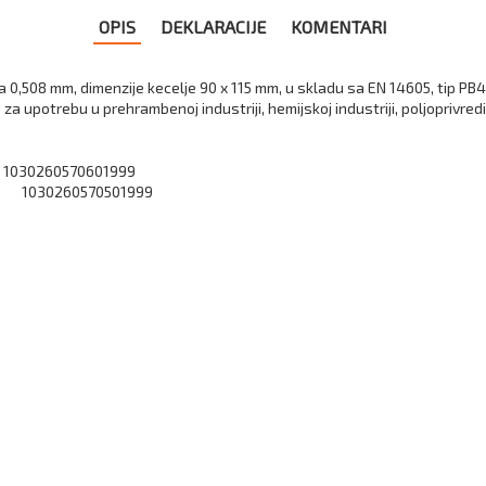
OPIS
DEKLARACIJE
KOMENTARI
0,508 mm, dimenzije kecelje 90 x 115 mm, u skladu sa EN 14605, tip PB4, o
za upotrebu u prehrambenoj industriji, hemijskoj industriji, poljoprivredi,
 1030260570601999
na 1030260570501999