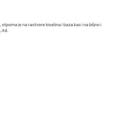
tporna je na rastvore kiselina i baza kao i na biljno i
 itd.