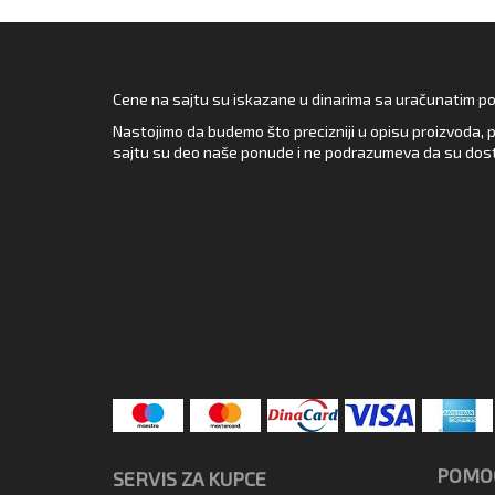
Cene na sajtu su iskazane u dinarima sa uračunatim pore
Nastojimo da budemo što precizniji u opisu proizvoda, p
sajtu su deo naše ponude i ne podrazumeva da su dost
POMOĆ
SERVIS ZA KUPCE