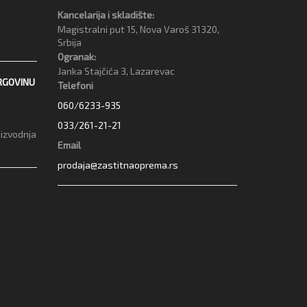
Kancelarija i skladište:
Magistralni put 15, Nova Varoš 31320,
Srbija
Ogranak:
Janka Stajčića 3, Lazarevac
RGOVINU
Telefoni
060/6233-935
033/261-21-21
oizvodnja
Email
prodaja@zastitnaoprema.rs