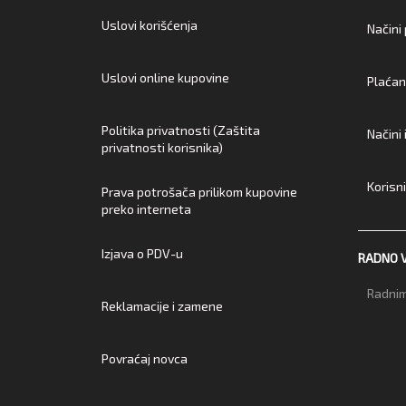
Uslovi korišćenja
Načini
Uslovi online kupovine
Plaćan
Politika privatnosti (Zaštita
Načini
privatnosti korisnika)
Korisn
Prava potrošača prilikom kupovine
preko interneta
Izjava o PDV-u
RADNO 
Radnim
Reklamacije i zamene
Povraćaj novca