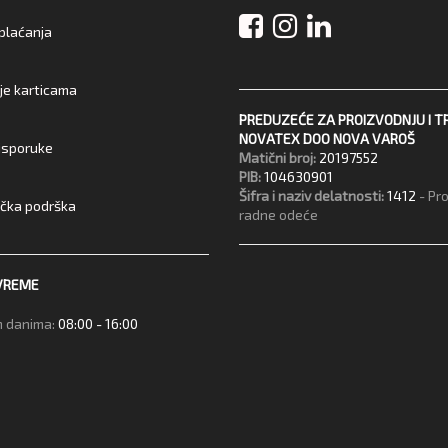
 plaćanja
je karticama
PREDUZEĆE ZA PROIZVODNJU I T
NOVATEX DOO NOVA VAROŠ
 isporuke
Matični broj:
20197552
PIB:
104630901
Šifra i naziv delatnosti:
1412
- Pr
ička podrška
radne odeće
VREME
 danima:
08:00 - 16:00