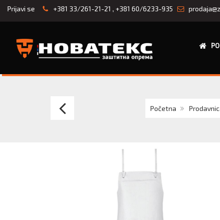
Prijavi se
+381 33/261-21-21
,
+381 60/6233-935
prodaja@z
PO
Kecelja
Početna
Prodavnic
keper