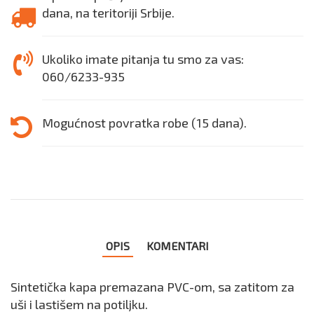
dana, na teritoriji Srbije.
Ukoliko imate pitanja tu smo za vas:
060/6233-935
Mogućnost povratka robe (15 dana).
OPIS
KOMENTARI
Sintetička kapa premazana PVC-om, sa zatitom za
uši i lastišem na potiljku.