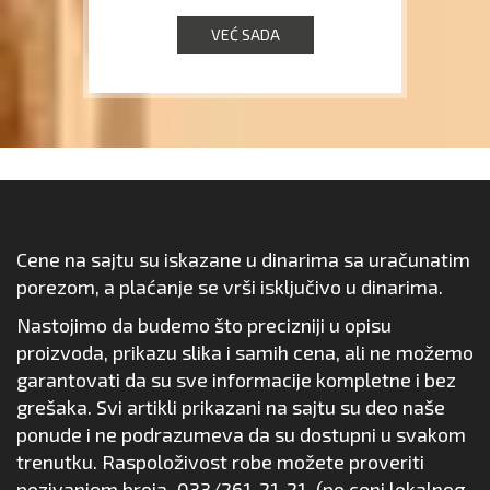
VEĆ SADA
Cene na sajtu su iskazane u dinarima sa uračunatim
porezom, a plaćanje se vrši isključivo u dinarima.
Nastojimo da budemo što precizniji u opisu
proizvoda, prikazu slika i samih cena, ali ne možemo
garantovati da su sve informacije kompletne i bez
grešaka. Svi artikli prikazani na sajtu su deo naše
ponude i ne podrazumeva da su dostupni u svakom
trenutku. Raspoloživost robe možete proveriti
pozivanjem broja
033/261-21-21
(po ceni lokalnog