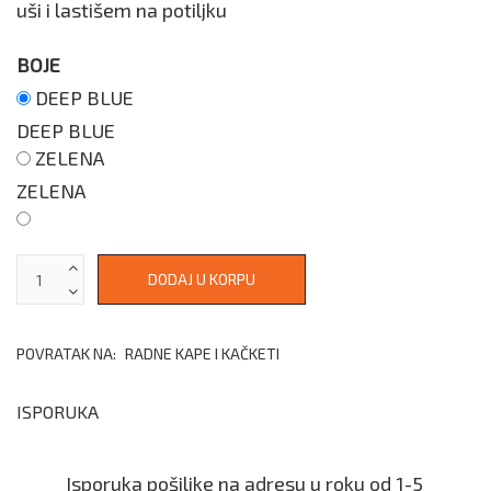
uši i lastišem na potiljku
BOJE
DEEP BLUE
DEEP BLUE
ZELENA
ZELENA
POVRATAK NA:
RADNE KAPE I KAČKETI
ISPORUKA
Isporuka pošiljke na adresu u roku od 1-5