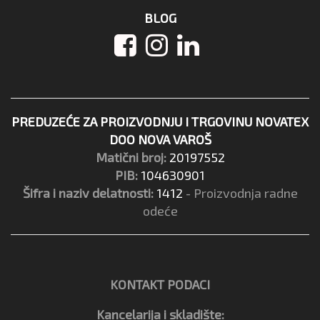
BLOG
PREDUZEĆE ZA PROIZVODNJU I TRGOVINU NOVATEX
DOO NOVA VAROŠ
Matični broj:
20197552
PIB:
104630901
Šifra i naziv delatnosti:
1412
- Proizvodnja radne
odeće
KONTAKT PODACI
Kancelarija i skladište: