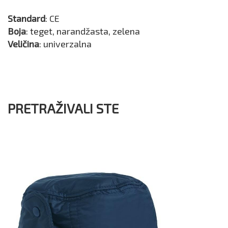
Standard
: CE
Boja
: teget, narandžasta, zelena
Veličina
: univerzalna
PRETRAŽIVALI STE