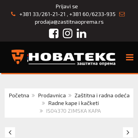
Prijavi se
+381 33/261-21-21
,
+381 60/6233-935
prodaja@zastitnaoprema.rs
Facebook
Instagram
LinkedIn
TOGG
Početna
Prodavnica
Zaštitna i radna odeća
Radne kape i kačketi
IS04370 ZIMSKA KAPA
ASTERIX
B