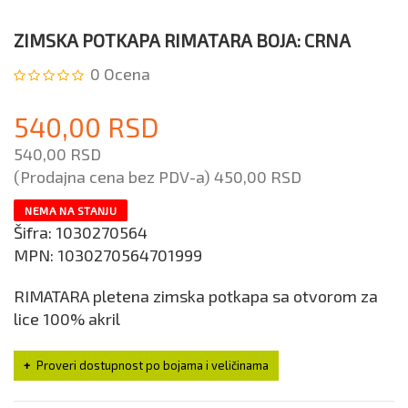
ZIMSKA POTKAPA RIMATARA BOJA: CRNA
0
Ocena
540,00 RSD
540,00 RSD
(Prodajna cena bez PDV-a)
450,00 RSD
NEMA NA STANJU
Šifra:
1030270564
MPN:
1030270564701999
RIMATARA pletena zimska potkapa sa otvorom za
lice 100% akril
Proveri dostupnost po bojama i veličinama