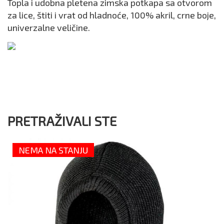
Topla i udobna pletena zimska potkapa sa otvorom
za lice, štiti i vrat od hladnoće, 100% akril, crne boje,
univerzalne veličine.
PRETRAŽIVALI STE
NEMA NA STANJU