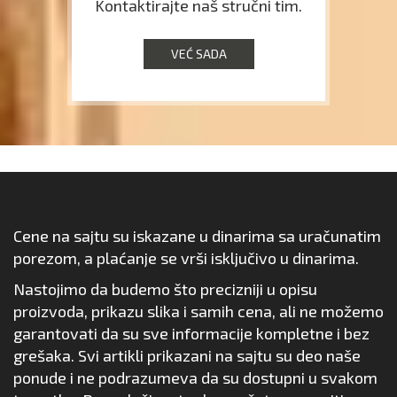
Kontaktirajte naš stručni tim.
VEĆ SADA
Cene na sajtu su iskazane u dinarima sa uračunatim
porezom, a plaćanje se vrši isključivo u dinarima.
Nastojimo da budemo što precizniji u opisu
proizvoda, prikazu slika i samih cena, ali ne možemo
garantovati da su sve informacije kompletne i bez
grešaka. Svi artikli prikazani na sajtu su deo naše
ponude i ne podrazumeva da su dostupni u svakom