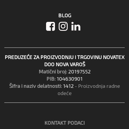
BLOG
PREDUZEĆE ZA PROIZVODNJU I TRGOVINU NOVATEX
DOO NOVA VAROŠ
Matični broj:
20197552
PIB:
104630901
Šifra i naziv delatnosti:
1412
- Proizvodnja radne
odeće
KONTAKT PODACI