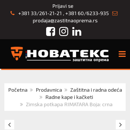
Prijavi se
+381 33/261-21-21
,
+381 60/6233-935
prodaja@zastitnaoprema.rs
Facebook
Instagram
LinkedIn
TOGG
Početna
Prodavnica
Zaštitna i radna odeća
Radne kape i kačketi
Zimska potkapa RIMATARA Boja: crna
CERVA
ZI