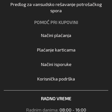
Predlog za vansudsko rešavanje potrošačkog
spora
POMOĆ PRI KUPOVINI
Načini plaćanja
Plaćanje karticama
Načini isporuke
Korisnička podrška
RADNO VREME
Radnim danima:
08:00 - 16:00