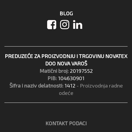
BLOG
PREDUZEĆE ZA PROIZVODNJU I TRGOVINU NOVATEX
DOO NOVA VAROŠ
Matični broj:
20197552
PIB:
104630901
Šifra i naziv delatnosti:
1412
- Proizvodnja radne
odeće
KONTAKT PODACI