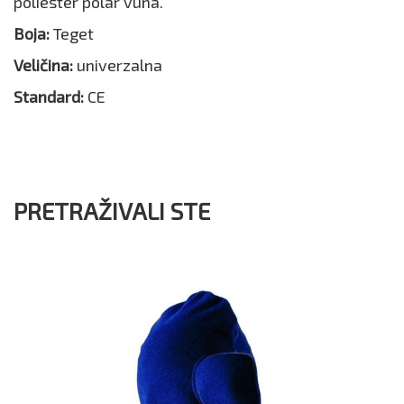
poliester polar vuna.
Boja:
Teget
Veličina:
univerzalna
Standard:
CE
PRETRAŽIVALI STE