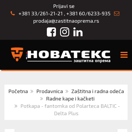
Prijavi se
+381 33/261-21-21
,
+381 60/6233-935
prodaja@zastitnaoprema.rs
Facebook
Instagram
LinkedIn
TOGG
Početna
Prodavnica
Zaštitna i radna odeća
Radne kape i kačketi
Potkapa - fantomka od Polartecа BALTIC -
Delta Plus