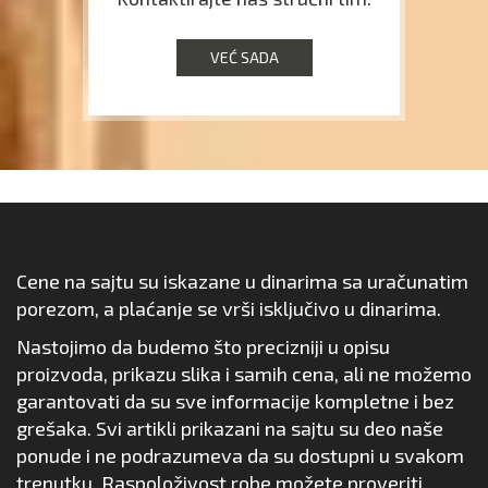
VEĆ SADA
Cene na sajtu su iskazane u dinarima sa uračunatim
porezom, a plaćanje se vrši isključivo u dinarima.
Nastojimo da budemo što precizniji u opisu
proizvoda, prikazu slika i samih cena, ali ne možemo
garantovati da su sve informacije kompletne i bez
grešaka. Svi artikli prikazani na sajtu su deo naše
ponude i ne podrazumeva da su dostupni u svakom
trenutku. Raspoloživost robe možete proveriti