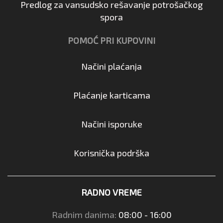
Predlog za vansudsko rešavanje potrošačkog
spora
POMOĆ PRI KUPOVINI
Načini plaćanja
Plaćanje karticama
Načini isporuke
Korisnička podrška
RADNO VREME
Radnim danima:
08:00 - 16:00