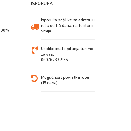
ISPORUKA
Isporuka pošiljke na adresu u
roku od 1-5 dana, na teritoriji
 100%
Srbije.
Ukoliko imate pitanja tu smo
za vas:
060/6233-935
Mogućnost povratka robe
(15 dana).