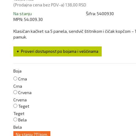
(Prodajna cena bez PDV-a)
138,00 RSD
Na stanju
Šifra:
5400930
MPN:
54.009.30
Klasičan kačket sa 5 panela, sendvič štitnikom i čičak kopčom –
pamuk.
Proveri dostupnost po bojama i veličinama
Boja
Crna
Crna
Crvena
Crvena
Teget
Teget
Bela
Bela
Na stanju:
711 kom.