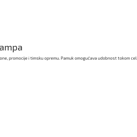
tampa
klone, promocije i timsku opremu. Pamuk omogućava udobnost tokom ce