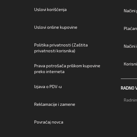
Uslovi korišćenja
Načini
Uslovi online kupovine
Plaćan
Politika privatnosti (Zaštita
Načini
privatnosti korisnika)
Korisn
Prava potrošača prilikom kupovine
preko interneta
Izjava o PDV-u
RADNO 
Radnim
Reklamacije i zamene
Povraćaj novca