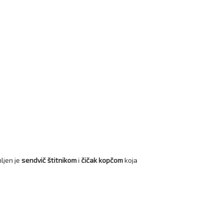
ljen je
sendvič štitnikom
i
čičak kopčom
koja