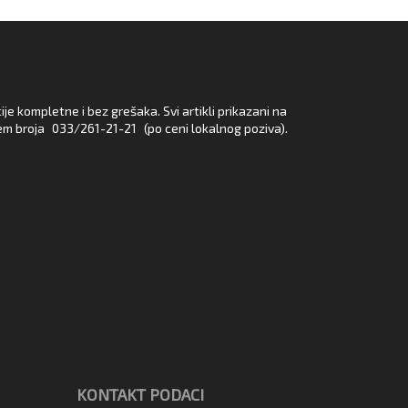
e kompletne i bez grešaka. Svi artikli prikazani na
em broja
033/261-21-21
(po ceni lokalnog poziva).
KONTAKT PODACI