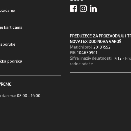
 plaćanja
je karticama
PREDUZEĆE ZA PROIZVODNJU I T
NOVATEX DOO NOVA VAROŠ
 isporuke
Matični broj:
20197552
PIB:
104630901
Šifra i naziv delatnosti:
1412
- Pr
ička podrška
radne odeće
VREME
 danima:
08:00 - 16:00