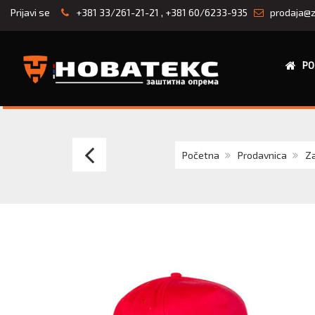
Prijavi se
+381 33/261-21-21
,
+381 60/6233-935
prodaja@z
PO
EXPLODE
Početna
Prodavnica
Za
DEBBI
kačket
sa
5
panela