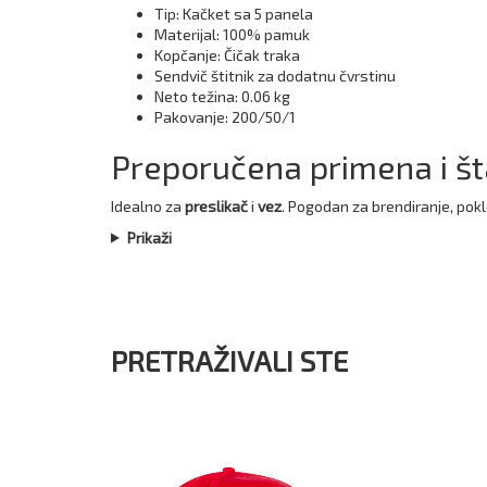
Tip: Kačket sa 5 panela
Materijal: 100% pamuk
Kopčanje: Čičak traka
Sendvič štitnik za dodatnu čvrstinu
Neto težina: 0.06 kg
Pakovanje: 200/50/1
Preporučena primena i š
Idealno za
preslikač
i
vez
. Pogodan za brendiranje, po
Prikaži
PRETRAŽIVALI STE