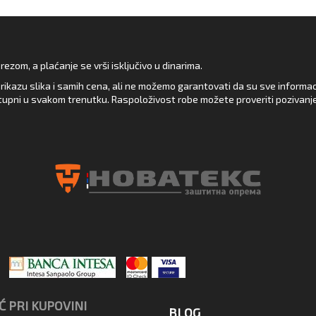
zom, a plaćanje se vrši isključivo u dinarima.
rikazu slika i samih cena, ali ne možemo garantovati da su sve informacij
upni u svakom trenutku. Raspoloživost robe možete proveriti pozivanj
 PRI KUPOVINI
BLOG