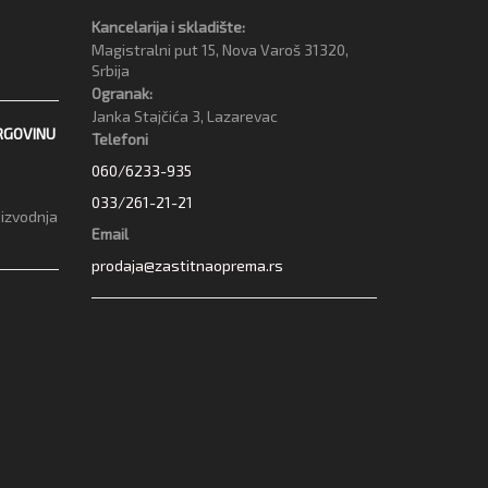
Kancelarija i skladište:
Magistralni put 15, Nova Varoš 31320,
Srbija
Ogranak:
Janka Stajčića 3, Lazarevac
RGOVINU
Telefoni
060/6233-935
033/261-21-21
oizvodnja
Email
prodaja@zastitnaoprema.rs