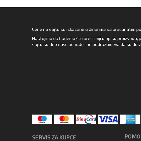
Cene na sajtu su iskazane u dinarima sa uračunatim pore
Nastojimo da budemo što precizniji u opisu proizvoda, p
sajtu su deo naše ponude i ne podrazumeva da su dost
POMOĆ
SERVIS ZA KUPCE