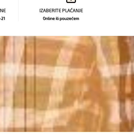
INE
IZABERITE PLAĆANJE
-21
Online ili pouzećem