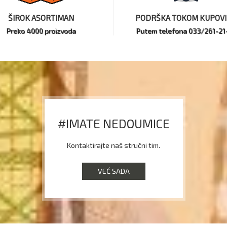
ŠIROK ASORTIMAN
PODRŠKA TOKOM KUPOV
Preko 4000 proizvoda
Putem telefona 033/261-21
#IMATE NEDOUMICE
Kontaktirajte naš stručni tim.
VEĆ SADA