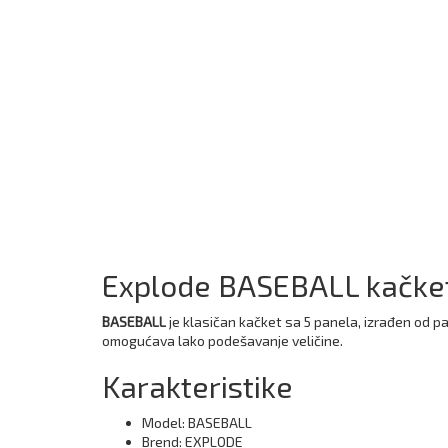
Explode BASEBALL kačket
BASEBALL
je klasičan kačket sa 5 panela, izrađen od 
omogućava lako podešavanje veličine.
Karakteristike
Model: BASEBALL
Brend: EXPLODE