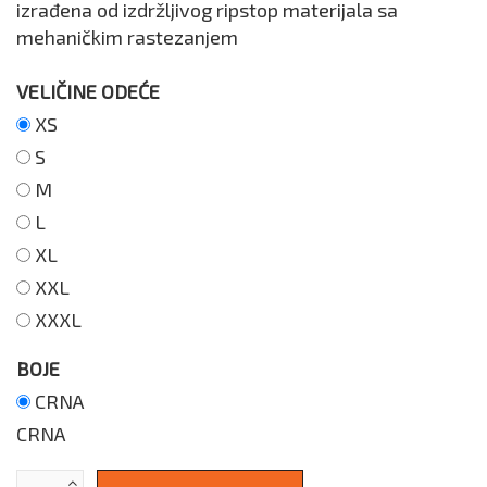
izrađena od izdržljivog ripstop materijala sa
mehaničkim rastezanjem
VELIČINE ODEĆE
XS
S
M
L
XL
XXL
XXXL
BOJE
CRNA
CRNA