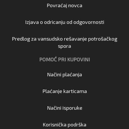
Povraćaj novca
Izjava o odricanju od odgovornosti
Predlog za vansudsko rešavanje potrošačkog
spora
POMOĆ PRI KUPOVINI
Načini plaćanja
Plaćanje karticama
Načini isporuke
Korisnička podrška