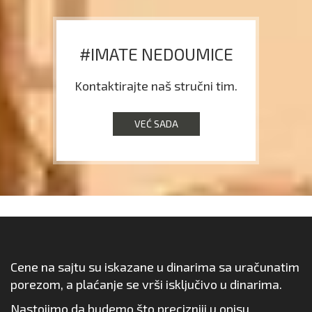
#IMATE NEDOUMICE
Kontaktirajte naš stručni tim.
VEĆ SADA
Cene na sajtu su iskazane u dinarima sa uračunatim
porezom, a plaćanje se vrši isključivo u dinarima.
Nastojimo da budemo što precizniji u opisu