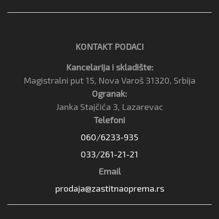
KONTAKT PODACI
Kancelarija i skladište:
Magistralni put 15, Nova Varoš 31320, Srbija
Ogranak:
Janka Stajčića 3, Lazarevac
Telefoni
060/6233-935
033/261-21-21
Email
prodaja@zastitnaoprema.rs