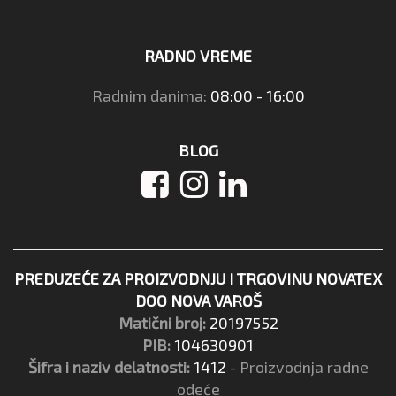
RADNO VREME
Radnim danima:
08:00 - 16:00
BLOG
PREDUZEĆE ZA PROIZVODNJU I TRGOVINU NOVATEX
DOO NOVA VAROŠ
Matični broj:
20197552
PIB:
104630901
Šifra i naziv delatnosti:
1412
- Proizvodnja radne
odeće