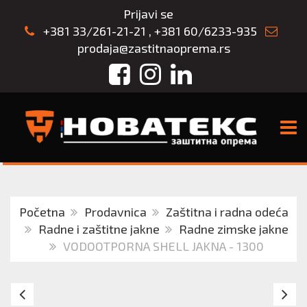
Prijavi se
+381 33/261-21-21
,
+381 60/6233-935
prodaja@zastitnaoprema.rs
Facebook
Instagram
LinkedIn
TOGG
Početna
Prodavnica
Zaštitna i radna odeća
Radne i zaštitne jakne
Radne zimske jakne
VODOOTPORNA SHELL JAKNA - 1300
AllroundWork
C