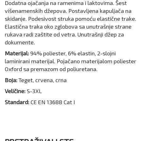
Dodatna ojačanja na ramenima i laktovima. Šest
višenamenskih džepova. Postavljena kapuljača na
skidanje. Podesivost struka pomoću elastične trake.
Elastična traka oko zglobova sa unutrašnje strane
rukava radi zaštite od vetra. Unutrašnji džep za
dokumente.
Materijal:
94% poliester, 6% elastin, 2-slojni
laminirani materijal. Pojačano materijalom poliester
Oxford sa premazom od poliuretana.
Boja:
Teget, crvena, crna
Veličine:
S-3XL
Standard:
CE EN 13688 Cat I