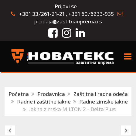
Prijavi se
+381 33/261-21-21
,
+381 60/6233-935
prodaja@zastitnaoprema.rs
Facebook
Instagram
LinkedIn
TOGG
Početna
Prodavnica
Zaštitna i radna odeća
Radne i zaštitne jakne
Radne zimske jakne
Jakna zimska MILTON 2 - Delta Plus
ZIMSKA
C