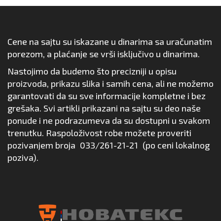
Cene na sajtu su iskazane u dinarima sa uračunatim
porezom, a plaćanje se vrši isključivo u dinarima.
Nastojimo da budemo što precizniji u opisu
proizvoda, prikazu slika i samih cena, ali ne možemo
garantovati da su sve informacije kompletne i bez
grešaka. Svi artikli prikazani na sajtu su deo naše
ponude i ne podrazumeva da su dostupni u svakom
trenutku. Raspoloživost robe možete proveriti
pozivanjem broja
033/261-21-21
(po ceni lokalnog
poziva).