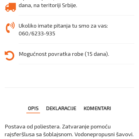
dana, na teritoriji Srbije.
Ukoliko imate pitanja tu smo za vas:
060/6233-935
Mogućnost povratka robe (15 dana).
OPIS
DEKLARACIJE
KOMENTARI
Postava od poliestera. Zatvaranje pomoću
rajsferšlusa sa šoblajsnom. Vodonepropusni šavovi.