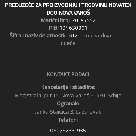
PREDUZEĆE ZA PROIZVODNJU I TRGOVINU NOVATEX
DOO NOVA VAROŠ
Matični broj:
20197552
PIB:
104630901
Šifra i naziv delatnosti:
1412
- Proizvodnja radne
odeće
KONTAKT PODACI
Kancelarija i skladište:
Magistralni put 15, Nova Varoš 31320, Srbija
Ogranak:
Janka Stajčića 3, Lazarevac
Telefoni
060/6233-935