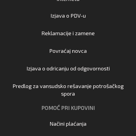
Izjava o PDV-u
Reklamacije i zamene
Povraćaj novca
Izjava o odricanju od odgovornosti
Predlog za vansudsko rešavanje potrošačkog
spora
POMOĆ PRI KUPOVINI
Načini plaćanja