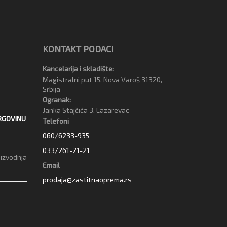
KONTAKT PODACI
Kancelarija i skladište:
Magistralni put 15, Nova Varoš 31320,
Srbija
Ogranak:
Janka Stajčića 3, Lazarevac
RGOVINU
Telefoni
060/6233-935
033/261-21-21
oizvodnja
Email
prodaja@zastitnaoprema.rs