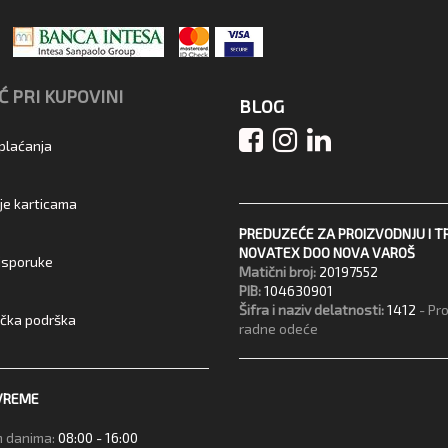
 PRI KUPOVINI
BLOG
 plaćanja
je karticama
PREDUZEĆE ZA PROIZVODNJU I T
NOVATEX DOO NOVA VAROŠ
 isporuke
Matični broj:
20197552
PIB:
104630901
Šifra i naziv delatnosti:
1412
- Pr
ička podrška
radne odeće
VREME
 danima:
08:00 - 16:00