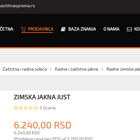
astitnaoprema.rs
ČETNA
PRODAVNICA
BAZA ZNANJA
O NAMA
KO
Zaštitna i radna odeća
Radne i zaštitne jakne
Radne zimske ja
ZIMSKA JAKNA JUST
0
Ocena
6.240,00 RSD
6.240,00 RSD
(Prodajna cena bez PDV-a)
5.200,00 RSD