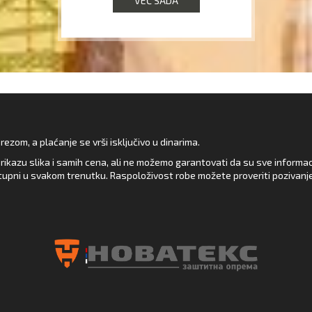
VEĆ SADA
zom, a plaćanje se vrši isključivo u dinarima.
rikazu slika i samih cena, ali ne možemo garantovati da su sve informacij
upni u svakom trenutku. Raspoloživost robe možete proveriti pozivanj