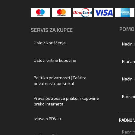
POMOĆ
SERVIS ZA KUPCE
Uslovi korišćenja
Načini
Uslovi online kupovine
Plaćan
Politika privatnosti (Zaštita
Načini
privatnosti korisnika)
Korisn
Prava potrošača prilikom kupovine
preko interneta
Izjava o PDV-u
RADNO 
Radnim