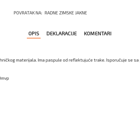
POVRATAK NA:
RADNE ZIMSKE JAKNE
OPIS
DEKLARACIJE
KOMENTARI
ičkog materijala. Ima paspule od reflektujuće trake. Isporučuje se sa 
0mvp