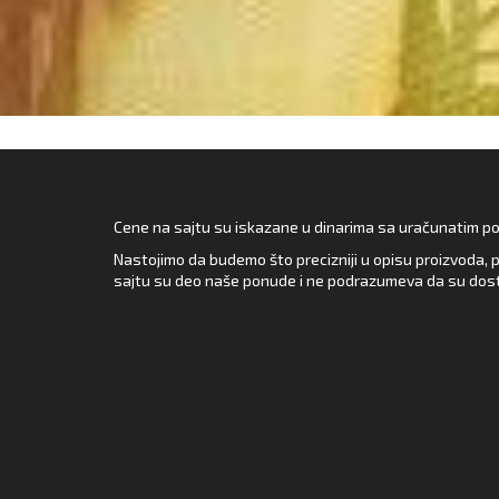
Cene na sajtu su iskazane u dinarima sa uračunatim pore
Nastojimo da budemo što precizniji u opisu proizvoda, p
sajtu su deo naše ponude i ne podrazumeva da su dost