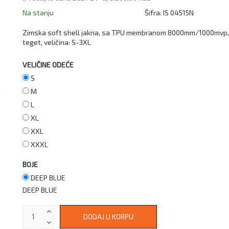
Na stanju
Šifra:
IS 04515N
Zimska soft shell jakna, sa TPU membranom 8000mm/1000mvp, 
teget, veličina: S-3XL
VELIČINE ODEĆE
S
M
L
XL
XXL
XXXL
BOJE
DEEP BLUE
DEEP BLUE