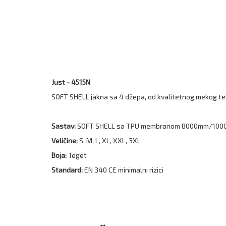
Just - 4515N
SOFT SHELL jakna sa 4 džepa, od kvalitetnog mekog tehn
Sastav:
SOFT SHELL sa TPU membranom 8000mm/100
Veličine:
S, M, L, XL, XXL, 3XL
Boja:
Teget
Standard:
EN 340 CE minimalni rizici