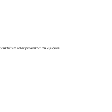
praktičnim roler priveskom za ključeve.