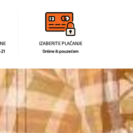
INE
IZABERITE PLAĆANJE
-21
Online ili pouzećem