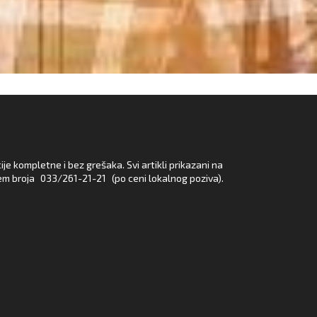
e kompletne i bez grešaka. Svi artikli prikazani na
em broja
033/261-21-21
(po ceni lokalnog poziva).