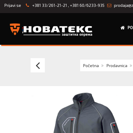
Prijavi se
+381 33/261-21-21
,
+381 60/6233-935
prodaja@z
PO
GRUDNJAK
Početna
Prodavnica
sa
rukavima