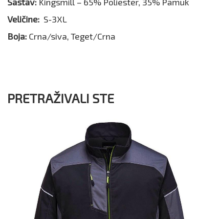
Sastav:
Kingsmill – 65% Poliester, 35% Pamuk
Veličine:
S-3XL
Boja:
Crna/siva, Teget/Crna
PRETRAŽIVALI STE