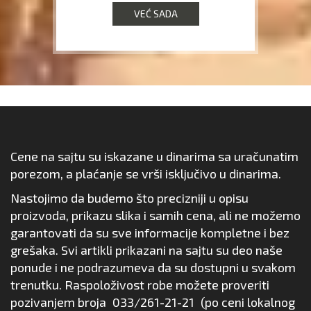
VEĆ SADA
Cene na sajtu su iskazane u dinarima sa uračunatim
porezom, a plaćanje se vrši isključivo u dinarima.
Nastojimo da budemo što precizniji u opisu
proizvoda, prikazu slika i samih cena, ali ne možemo
garantovati da su sve informacije kompletne i bez
grešaka. Svi artikli prikazani na sajtu su deo naše
ponude i ne podrazumeva da su dostupni u svakom
trenutku. Raspoloživost robe možete proveriti
pozivanjem broja
033/261-21-21
(po ceni lokalnog