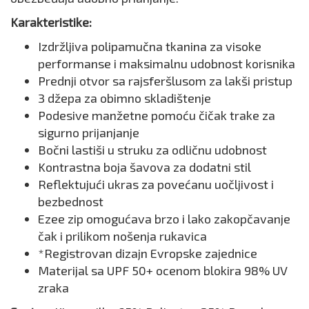
Karakteristike:
Izdržljiva polipamučna tkanina za visoke
performanse i maksimalnu udobnost korisnika
Prednji otvor sa rajsferšlusom za lakši pristup
3 džepa za obimno skladištenje
Podesive manžetne pomoću čičak trake za
sigurno prijanjanje
Bočni lastiši u struku za odličnu udobnost
Kontrastna boja šavova za dodatni stil
Reflektujući ukras za povećanu uočljivost i
bezbednost
Ezee zip omogućava brzo i lako zakopčavanje
čak i prilikom nošenja rukavica
*Registrovan dizajn Evropske zajednice
Materijal sa UPF 50+ ocenom blokira 98% UV
zraka