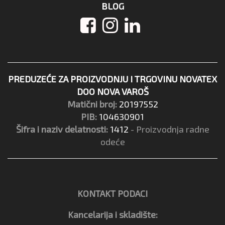
BLOG
PREDUZEĆE ZA PROIZVODNJU I TRGOVINU NOVATEX
DOO NOVA VAROŠ
Matični broj:
20197552
PIB:
104630901
Šifra i naziv delatnosti:
1412
- Proizvodnja radne
odeće
KONTAKT PODACI
Kancelarija i skladište: