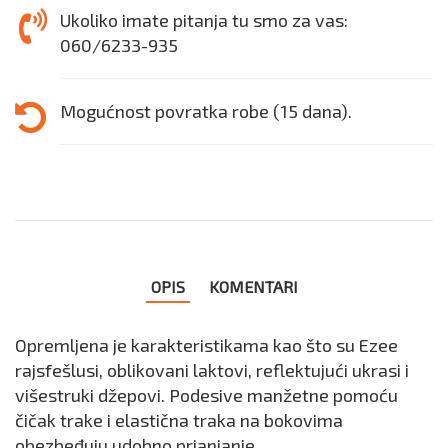
Ukoliko imate pitanja tu smo za vas:
060/6233-935
Mogućnost povratka robe (15 dana).
OPIS
KOMENTARI
Opremljena je karakteristikama kao što su Ezee
rajsfešlusi, oblikovani laktovi, reflektujući ukrasi i
višestruki džepovi. Podesive manžetne pomoću
čičak trake i elastična traka na bokovima
obezbeđuju udobno prianjanje.