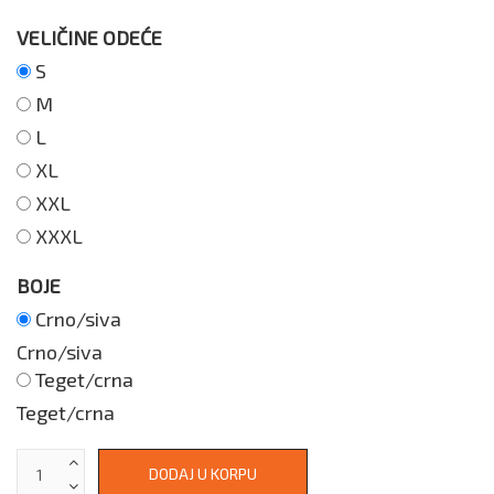
VELIČINE ODEĆE
S
M
L
XL
XXL
XXXL
BOJE
Crno/siva
Crno/siva
Teget/crna
Teget/crna