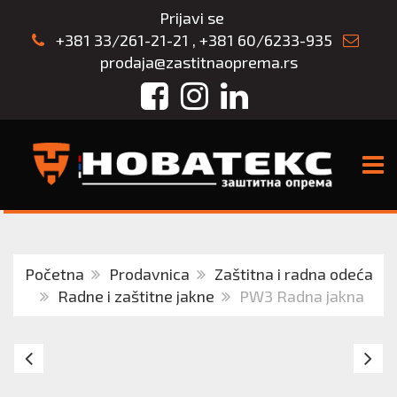
Prijavi se
+381 33/261-21-21
,
+381 60/6233-935
prodaja@zastitnaoprema.rs
Facebook
Instagram
LinkedIn
TOGG
Početna
Prodavnica
Zaštitna i radna odeća
Radne i zaštitne jakne
PW3 Radna jakna
Jakna
DU
M2VE3
EV