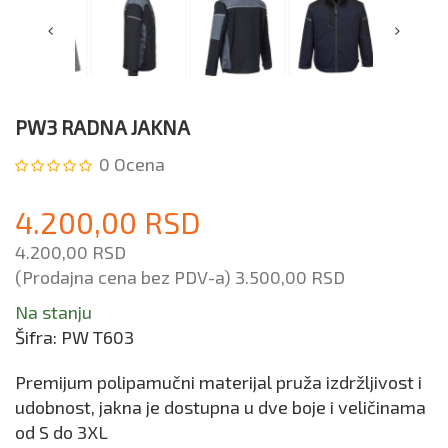
PW3 RADNA JAKNA
0
Ocena
4.200,00 RSD
4.200,00 RSD
(Prodajna cena bez PDV-a)
3.500,00 RSD
Na stanju
Šifra:
PW T603
Premijum polipamučni materijal pruža izdržljivost i
udobnost, jakna je dostupna u dve boje i veličinama
od S do 3XL