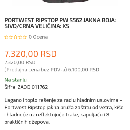
PORTWEST RIPSTOP PW S562 JAKNA BOJA:
SIVO/CRNA VELIČINA: XS
0
Ocena
7.320,00 RSD
7.320,00 RSD
(Prodajna cena bez PDV-a)
6.100,00 RSD
Na stanju
Šifra:
ZAOD.011762
Lagano i toplo rešenje za rad u hladnim uslovima –
Portwest Ripstop jakna pruža zaštitu od vetra, kiše
i hladnoće uz reflektujuće trake, kapuljaču i 8
praktičnih džepova.