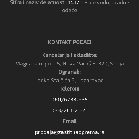
Šifra i naziv delatnosti:
1412
- Proizvodnja radne
odeće
KONTAKT PODACI
Kancelarija i skladište:
Magistralni put 15, Nova Varoš 31320, Srbija
Ogranak:
Janka Stajčića 3, Lazarevac
Telefoni
060/6233-935
033/261-21-21
Email
prodaja@zastitnaoprema.rs