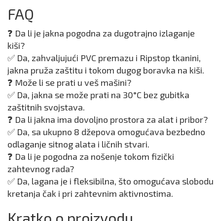
FAQ
❓ Da li je jakna pogodna za dugotrajno izlaganje
kiši?
✅ Da, zahvaljujući PVC premazu i Ripstop tkanini,
jakna pruža zaštitu i tokom dugog boravka na kiši.
❓ Može li se prati u veš mašini?
✅ Da, jakna se može prati na 30°C bez gubitka
zaštitnih svojstava.
❓ Da li jakna ima dovoljno prostora za alat i pribor?
✅ Da, sa ukupno 8 džepova omogućava bezbedno
odlaganje sitnog alata i ličnih stvari.
❓ Da li je pogodna za nošenje tokom fizički
zahtevnog rada?
✅ Da, lagana je i fleksibilna, što omogućava slobodu
kretanja čak i pri zahtevnim aktivnostima.
Kratko o proizvodu