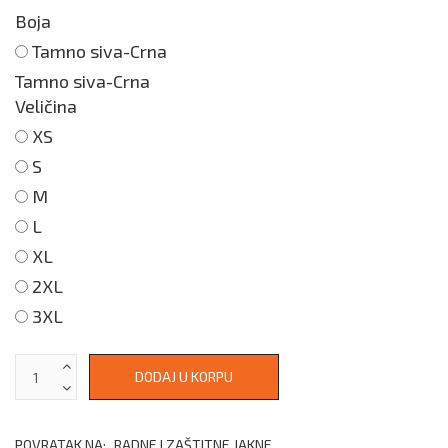
Boja
Tamno siva-Crna
Tamno siva-Crna
Veličina
XS
S
M
L
XL
2XL
3XL
POVRATAK NA:
RADNE I ZAŠTITNE JAKNE