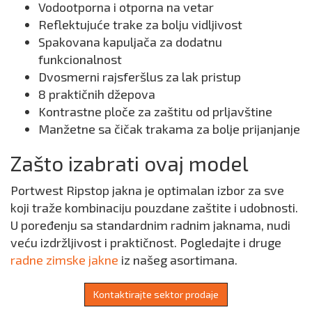
Vodootporna i otporna na vetar
Reflektujuće trake za bolju vidljivost
Spakovana kapuljača za dodatnu
funkcionalnost
Dvosmerni rajsferšlus za lak pristup
8 praktičnih džepova
Kontrastne ploče za zaštitu od prljavštine
Manžetne sa čičak trakama za bolje prijanjanje
Zašto izabrati ovaj model
Portwest Ripstop jakna je optimalan izbor za sve
koji traže kombinaciju pouzdane zaštite i udobnosti.
U poređenju sa standardnim radnim jaknama, nudi
veću izdržljivost i praktičnost. Pogledajte i druge
radne zimske jakne
iz našeg asortimana.
Kontaktirajte sektor prodaje