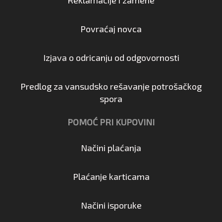
Povraćaj novca
Izjava o odricanju od odgovornosti
Predlog za vansudsko rešavanje potrošačkog
spora
POMOĆ PRI KUPOVINI
Načini plaćanja
Plaćanje karticama
Načini isporuke