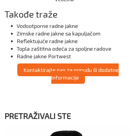
Takođe traže
Vodootporne radne jakne
Zimske radne jakne sa kapuljačom
Reflektujuće radne jakne
Topla zaštitna odeća za spoljne radove
Radne jakne Portwest
Kontaktirajte nas za ponudu ili dodatne
informacije
PRETRAŽIVALI STE