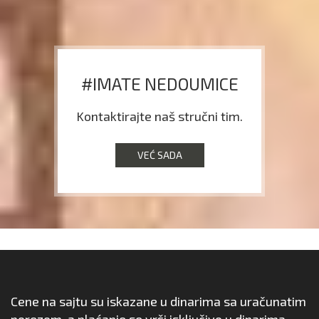
#IMATE NEDOUMICE
Kontaktirajte naš stručni tim.
VEĆ SADA
Cene na sajtu su iskazane u dinarima sa uračunatim
porezom, a plaćanje se vrši isključivo u dinarima.