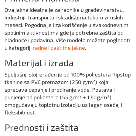
Ova jakna idealna je za radnike u građevinarstvu,
industriji, transportu i skladištima tokom zimskih
meseci. Pogodna je i za korišćenje u svakodnevnim
spoljnim aktivnostima gde je potrebna zaštita od
hladnoće i padavina. Više modela možete pogledati
u kategoriji
radne i zaštitne jakne
.
Materijal i izrada
Spoljašnji sloj izrađen je od 100% poliestera Ripstop
tkanine sa PVC premazom (250 g/m²) koja
sprečava cepanje i prodiranje vode. Postava i
punjenje od poliestera (55 g/m² + 170 g/m²)
omogućavaju toplotnu izolaciju uz lagan osećaj i
fleksibilnost.
Prednosti i zaštita