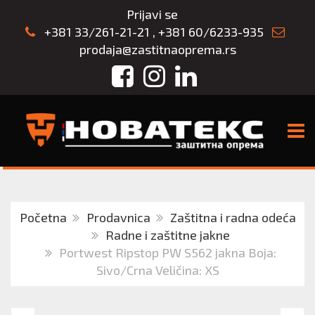
Prijavi se
+381 33/261-21-21
,
+381 60/6233-935
prodaja@zastitnaoprema.rs
Facebook
Instagram
LinkedIn
TOGG
Početna
Prodavnica
Zaštitna i radna odeća
Radne i zaštitne jakne
Portwest Ripstop PW S562 jakna Boja:
Sivo/Crna Veličina: XS