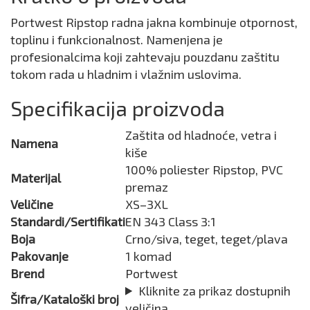
Portwest Ripstop radna jakna kombinuje otpornost,
toplinu i funkcionalnost. Namenjena je
profesionalcima koji zahtevaju pouzdanu zaštitu
tokom rada u hladnim i vlažnim uslovima.
Specifikacija proizvoda
Zaštita od hladnoće, vetra i
Namena
kiše
100% poliester Ripstop, PVC
Materijal
premaz
Veličine
XS–3XL
Standardi/Sertifikati
EN 343 Class 3:1
Boja
Crno/siva, teget, teget/plava
Pakovanje
1 komad
Brend
Portwest
Kliknite za prikaz dostupnih
Šifra/Kataloški broj
veličina