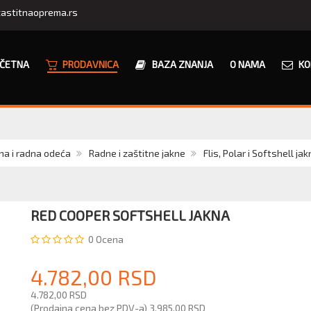
astitnaoprema.rs
ČETNA
PRODAVNICA
BAZA ZNANJA
O NAMA
KO
na i radna odeća
Radne i zaštitne jakne
Flis, Polar i Softshell ja
RED COOPER SOFTSHELL JAKNA
0
Ocena
4.782,00 RSD
4.782,00 RSD
(Prodajna cena bez PDV-a)
3.985,00 RSD