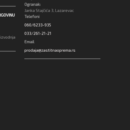
Ogranak:
Janka Stajčića 3, Lazarevac
RGOVINU
Telefoni
060/6233-935
033/261-21-21
oizvodnja
Email
prodaja@zastitnaoprema.rs