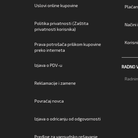
Uslovi online kupovine
Plaćan
Politika privatnosti (Zaštita
Načini
privatnosti korisnika)
Korisn
Prava potrošača prilikom kupovine
preko interneta
Izjava o PDV-u
RADNO 
Radnim
Reklamacije i zamene
Povraćaj novca
Izjava o odricanju od odgovornosti
Predlog za vansudsko rešavanje