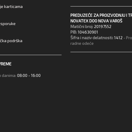
je karticama
PREDUZEĆE ZA PROIZVODNJU I T
NOVATEX DOO NOVA VAROŠ
 isporuke
Matični broj:
20197552
PIB:
104630901
Šifra i naziv delatnosti:
1412
- Pr
ička podrška
radne odeće
VREME
 danima:
08:00 - 16:00