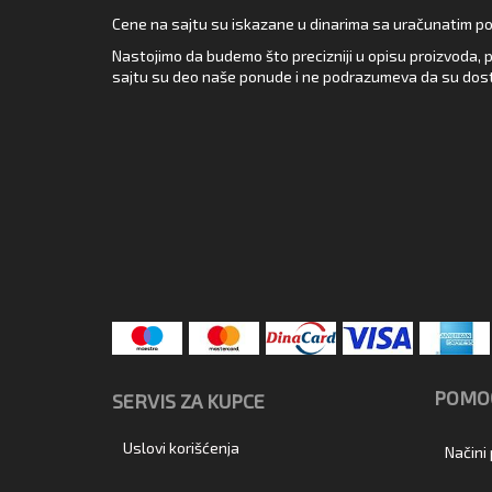
Cene na sajtu su iskazane u dinarima sa uračunatim pore
Nastojimo da budemo što precizniji u opisu proizvoda, p
sajtu su deo naše ponude i ne podrazumeva da su dost
POMOĆ
SERVIS ZA KUPCE
Uslovi korišćenja
Načini