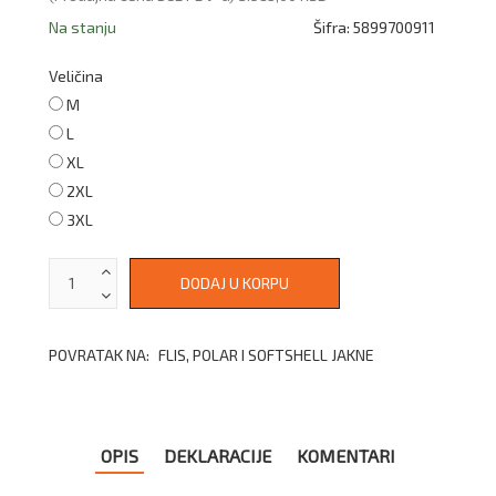
Na stanju
Šifra:
5899700911
Veličina
M
L
XL
2XL
3XL
POVRATAK NA:
FLIS, POLAR I SOFTSHELL JAKNE
OPIS
DEKLARACIJE
KOMENTARI