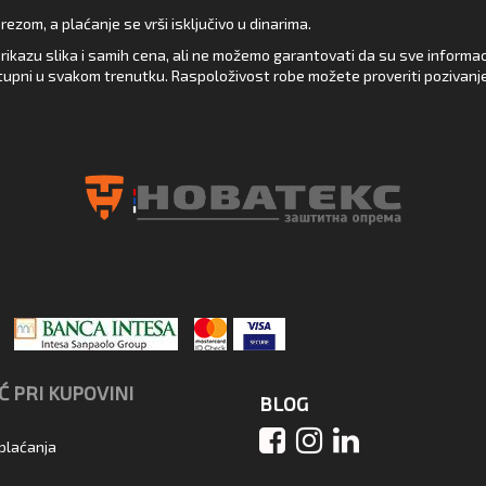
zom, a plaćanje se vrši isključivo u dinarima.
rikazu slika i samih cena, ali ne možemo garantovati da su sve informacij
upni u svakom trenutku. Raspoloživost robe možete proveriti pozivanj
 PRI KUPOVINI
BLOG
 plaćanja