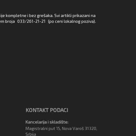
e kompletne i bez grešaka. Svi artikli prikazani na
em broja
033/261-21-21
(po ceni lokalnog poziva).
KONTAKT PODACI
Kancelarija i skladište:
Magistralni put 15, Nova Varoš 31320,
Srbija