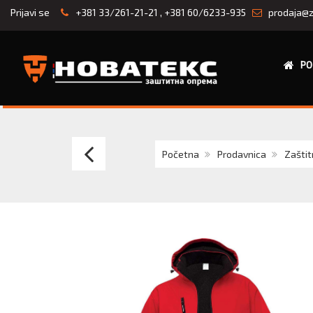
Prijavi se
+381 33/261-21-21
,
+381 60/6233-935
prodaja@z
PO
SILVER
Početna
Prodavnica
Zaštit
WINGS
W
Softshell
jakna