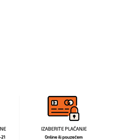
INE
IZABERITE PLAĆANJE
-21
Online ili pouzećem