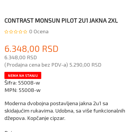
CONTRAST MONSUN PILOT 2U1 JAKNA 2XL
0
Ocena
6.348,00 RSD
6.348,00 RSD
(Prodajna cena bez PDV-a)
5.290,00 RSD
NEMA NA STANJU
Šifra:
55008-w
MPN:
55008-w
Moderna dvobojna postavljena jakna 2u1 sa
skidajućim rukavima. Udobna, sa više funkcionalnih
džepova. Kopčanje cipzar.