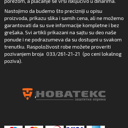
porezom, a plaćanje se vrši isključivo u dinarima.
Nastojimo da budemo što precizniji u opisu
proizvoda, prikazu slika i samih cena, ali ne možemo
garantovati da su sve informacije kompletne i bez
grešaka. Svi artikli prikazani na sajtu su deo naše
ponude i ne podrazumeva da su dostupni u svakom
trenutku. Raspoloživost robe možete proveriti
pozivanjem broja
033/261-21-21
(po ceni lokalnog
poziva).