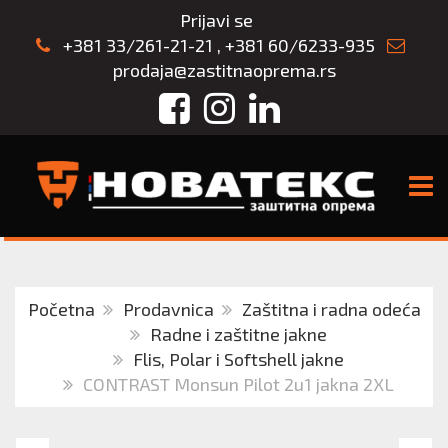
Prijavi se
+381 33/261-21-21
,
+381 60/6233-935
prodaja@zastitnaoprema.rs
Facebook
Instagram
LinkedIn
TOGG
Početna
Prodavnica
Zaštitna i radna odeća
Radne i zaštitne jakne
Flis, Polar i Softshell jakne
CONTRAST Monsun Pilot 2u1 jakna 2XL