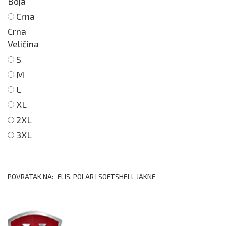
Boja
Crna
Crna
Veličina
S
M
L
XL
2XL
3XL
POVRATAK NA:
FLIS, POLAR I SOFTSHELL JAKNE