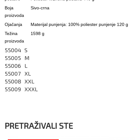
Boja
Sivo-crna
proizvoda
Ojačanja
Materijal punjenja: 100% poliester punjenje 120 g
Težina
1598 g
proizvoda
55004
S
55005
M
55006
L
55007
XL
55008
XXL
55009
XXXL
PRETRAŽIVALI STE