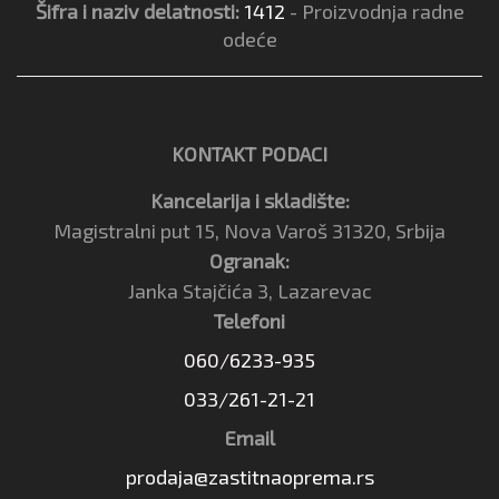
Šifra i naziv delatnosti:
1412
- Proizvodnja radne
odeće
KONTAKT PODACI
Kancelarija i skladište:
Magistralni put 15, Nova Varoš 31320, Srbija
Ogranak:
Janka Stajčića 3, Lazarevac
Telefoni
060/6233-935
033/261-21-21
Email
prodaja@zastitnaoprema.rs