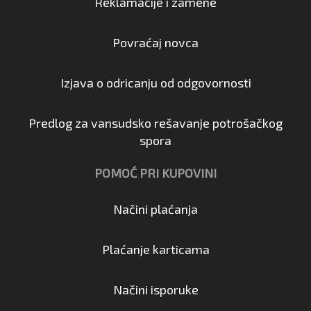
Reklamacije i zamene
Povraćaj novca
Izjava o odricanju od odgovornosti
Predlog za vansudsko rešavanje potrošačkog
spora
POMOĆ PRI KUPOVINI
Načini plaćanja
Plaćanje karticama
Načini isporuke