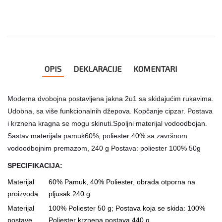
OPIS
DEKLARACIJE
KOMENTARI
Moderna dvobojna postavljena jakna 2u1 sa skidajućim rukavima.
Udobna, sa više funkcionalnih džepova. Kopčanje cipzar. Postava
i krznena kragna se mogu skinuti.Spoljni materijal vodoodbojan.
Sastav materijala pamuk60%, poliester 40% sa završnom
vodoodbojnim premazom, 240 g Postava: poliester 100% 50g
SPECIFIKACIJA:
Materijal
60% Pamuk, 40% Poliester, obrada otporna na
proizvoda
pljusak 240 g
Materijal
100% Poliester 50 g; Postava koja se skida: 100%
postave
Poliester krznena postava 440 g