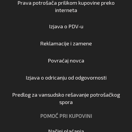
Prava potrošača prilikom kupovine preko
interneta
Izjava o PDV-u
Reklamacije i zamene
Povraćaj novca
Izjava o odricanju od odgovornosti
Predlog za vansudsko rešavanje potrošačkog
spora
POMOĆ PRI KUPOVINI
Načini plaćanja