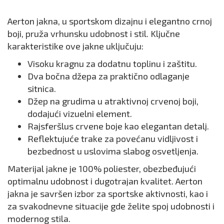
Aerton jakna, u sportskom dizajnu i elegantno crnoj
boji, pruža vrhunsku udobnost i stil. Ključne
karakteristike ove jakne uključuju:
Visoku kragnu za dodatnu toplinu i zaštitu.
Dva bočna džepa za praktično odlaganje
sitnica.
Džep na grudima u atraktivnoj crvenoj boji,
dodajući vizuelni element.
Rajsferšlus crvene boje kao elegantan detalj.
Reflektujuće trake za povećanu vidljivost i
bezbednost u uslovima slabog osvetljenja.
Materijal jakne je 100% poliester, obezbeđujući
optimalnu udobnost i dugotrajan kvalitet. Aerton
jakna je savršen izbor za sportske aktivnosti, kao i
za svakodnevne situacije gde želite spoj udobnosti i
modernog stila.