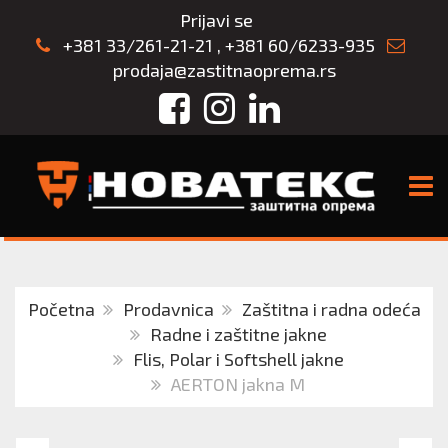
Prijavi se
+381 33/261-21-21
,
+381 60/6233-935
prodaja@zastitnaoprema.rs
Facebook
Instagram
LinkedIn
TOGG
Početna
Prodavnica
Zaštitna i radna odeća
Radne i zaštitne jakne
Flis, Polar i Softshell jakne
AERTON jakna M