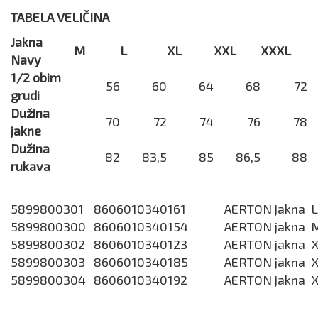
TABELA VELIČINA
Jakna
M
L
XL
XXL
XXXL
Navy
1/2 obim
56
60
64
68
72
grudi
Dužina
70
72
74
76
78
jakne
Dužina
82
83,5
85
86,5
88
rukava
5899800301
8606010340161
AERTON jakna L
5899800300
8606010340154
AERTON jakna 
5899800302
8606010340123
AERTON jakna 
5899800303
8606010340185
AERTON jakna 
5899800304
8606010340192
AERTON jakna 