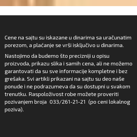
Cene na sajtu su iskazane u dinarima sa uračunatim
porezom, a plaćanje se vrši isključivo u dinarima.
Nastojimo da budemo što precizniji u opisu
proizvoda, prikazu slika i samih cena, ali ne možemo
garantovati da su sve informacije kompletne i bez
grešaka. Svi artikli prikazani na sajtu su deo naše
ponude i ne podrazumeva da su dostupni u svakom
trenutku. Raspoloživost robe možete proveriti
pozivanjem broja
033/261-21-21
(po ceni lokalnog
poziva).