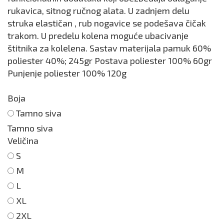
rukavica, sitnog ručnog alata. U zadnjem delu
struka elastičan , rub nogavice se podešava čičak
trakom. U predelu kolena moguće ubacivanje
štitnika za kolelena. Sastav materijala pamuk 60%
poliester 40%; 245gr Postava poliester 100% 60gr
Punjenje poliester 100% 120g
Boja
Tamno siva
Tamno siva
Veličina
S
M
L
XL
2XL