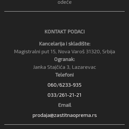
odeće
KONTAKT PODACI
Kancelarija i skladište:
Magistralni put 15, Nova Varoš 31320, Srbija
Ogranak:
Janka Stajčića 3, Lazarevac
Telefoni
060/6233-935
033/261-21-21
Email
prodaja@zastitnaoprema.rs