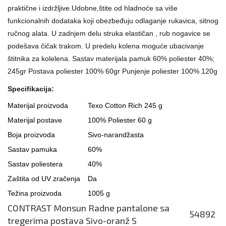
praktične i izdržljive.Udobne,štite od hladnoće sa više
funkcionalnih dodataka koji obezbeđuju odlaganje rukavica, sitnog
ručnog alata. U zadnjem delu struka elastičan , rub nogavice se
podešava čičak trakom. U predelu kolena moguće ubacivanje
štitnika za kolelena. Sastav materijala pamuk 60% poliester 40%;
245gr Postava poliester 100% 60gr Punjenje poliester 100% 120g
Specifikacija:
Materijal proizvoda
Texo Cotton Rich 245 g
Materijal postave
100% Poliester 60 g
Boja proizvoda
Sivo-narandžasta
Sastav pamuka
60%
Sastav poliestera
40%
Zaštita od UV zračenja
Da
Težina proizvoda
1005 g
CONTRAST Monsun Radne pantalone sa
54892
tregerima postava Sivo-oranž S