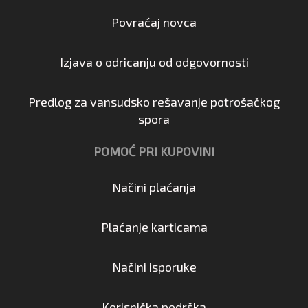
Povraćaj novca
Izjava o odricanju od odgovornosti
Predlog za vansudsko rešavanje potrošačkog
spora
POMOĆ PRI KUPOVINI
Načini plaćanja
Plaćanje karticama
Načini isporuke
Korisnička podrška