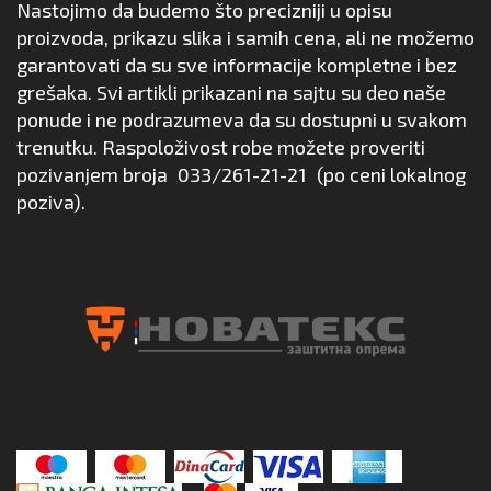
Nastojimo da budemo što precizniji u opisu
proizvoda, prikazu slika i samih cena, ali ne možemo
garantovati da su sve informacije kompletne i bez
grešaka. Svi artikli prikazani na sajtu su deo naše
ponude i ne podrazumeva da su dostupni u svakom
trenutku. Raspoloživost robe možete proveriti
pozivanjem broja
033/261-21-21
(po ceni lokalnog
poziva).