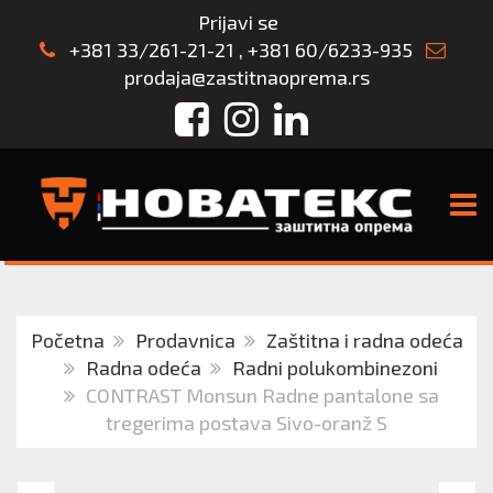
Prijavi se
+381 33/261-21-21
,
+381 60/6233-935
prodaja@zastitnaoprema.rs
Facebook
Instagram
LinkedIn
TOGG
Početna
Prodavnica
Zaštitna i radna odeća
Radna odeća
Radni polukombinezoni
CONTRAST Monsun Radne pantalone sa
tregerima postava Sivo-oranž S