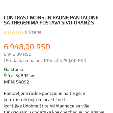
CONTRAST MONSUN RADNE PANTALONE
SA TREGERIMA POSTAVA SIVO-ORANŽ S
0
Ocena
6.948,00 RSD
6.948,00 RSD
(Prodajna cena bez PDV-a)
5.790,00 RSD
Na stanju
Šifra:
54892-w
MPN:
54892
Postavljene radne pantalone na tregere
kontrastnih boja su praktične i
izdržljive.Udobne,štite od hladnoće sa više
funkcionalnih dodataka koji obezbeđuju odlaganje