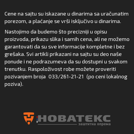
Cene na sajtu su iskazane u dinarima sa uračunatim
porezom, a plaćanje se vrši isključivo u dinarima.
Nastojimo da budemo što precizniji u opisu
proizvoda, prikazu slika i samih cena, ali ne možemo
garantovati da su sve informacije kompletne i bez
grešaka. Svi artikli prikazani na sajtu su deo naše
ponude i ne podrazumeva da su dostupni u svakom
trenutku. Raspoloživost robe možete proveriti
pozivanjem broja
033/261-21-21
(po ceni lokalnog
poziva).