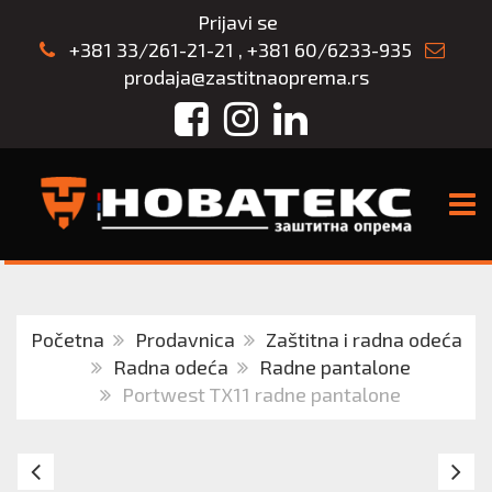
Prijavi se
+381 33/261-21-21
,
+381 60/6233-935
prodaja@zastitnaoprema.rs
Facebook
Instagram
LinkedIn
TOGG
Početna
Prodavnica
Zaštitna i radna odeća
Radna odeća
Radne pantalone
Portwest TX11 radne pantalone
PANTALONE
E