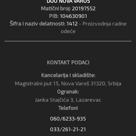
DOO NOVA VAROŠ
Matični broj:
20197552
PIB:
104630901
Šifra i naziv delatnosti:
1412
- Proizvodnja radne
odeće
KONTAKT PODACI
Kancelarija i skladište:
Magistralni put 15, Nova Varoš 31320, Srbija
Ogranak:
Janka Stajčića 3, Lazarevac
Telefoni
060/6233-935
033/261-21-21