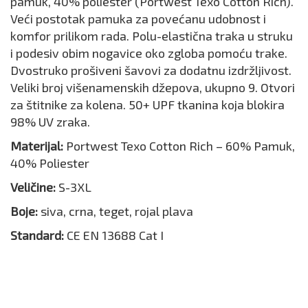
pamuk, 40% poliester (Portwest Texo Cotton Rich).
Veći postotak pamuka za povećanu udobnost i
komfor prilikom rada. Polu-elastična traka u struku
i podesiv obim nogavice oko zgloba pomoću trake.
Dvostruko prošiveni šavovi za dodatnu izdržljivost.
Veliki broj višenamenskih džepova, ukupno 9. Otvori
za štitnike za kolena. 50+ UPF tkanina koja blokira
98% UV zraka.
Materijal:
Portwest Texo Cotton Rich – 60% Pamuk,
40% Poliester
Veličine:
S-3XL
Boje:
siva, crna, teget, rojal plava
Standard:
CE EN 13688 Cat I