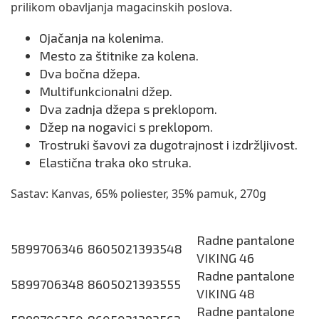
prilikom obavljanja magacinskih poslova.
Ojačanja na kolenima.
Mesto za štitnike za kolena.
Dva bočna džepa.
Multifunkcionalni džep.
Dva zadnja džepa s preklopom.
Džep na nogavici s preklopom.
Trostruki šavovi za dugotrajnost i izdržljivost.
Elastična traka oko struka.
Sastav: Kanvas, 65% poliester, 35% pamuk, 270g
Radne pantalone
5899706346
8605021393548
VIKING 46
Radne pantalone
5899706348
8605021393555
VIKING 48
Radne pantalone