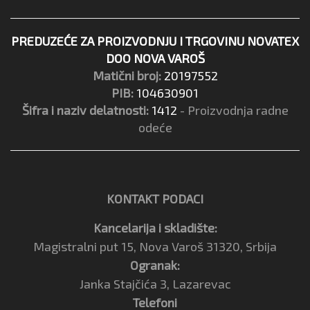
PREDUZEĆE ZA PROIZVODNJU I TRGOVINU NOVATEX
DOO NOVA VAROŠ
Matični broj:
20197552
PIB:
104630901
Šifra i naziv delatnosti:
1412
- Proizvodnja radne
odeće
KONTAKT PODACI
Kancelarija i skladište:
Magistralni put 15, Nova Varoš 31320, Srbija
Ogranak:
Janka Stajčića 3, Lazarevac
Telefoni