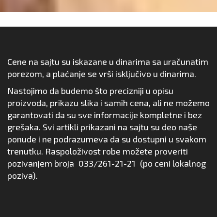
Cene na sajtu su iskazane u dinarima sa uračunatim
porezom, a plaćanje se vrši isključivo u dinarima.
Nastojimo da budemo što precizniji u opisu
proizvoda, prikazu slika i samih cena, ali ne možemo
garantovati da su sve informacije kompletne i bez
grešaka. Svi artikli prikazani na sajtu su deo naše
ponude i ne podrazumeva da su dostupni u svakom
trenutku. Raspoloživost robe možete proveriti
pozivanjem broja
033/261-21-21
(po ceni lokalnog
poziva).