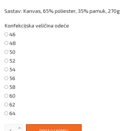
Sastav: Kanvas, 65% poliester, 35% pamuk, 270g
Konfekcijska veličina odeće
46
48
50
52
54
56
58
60
62
64