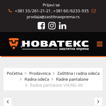
Prijavi se
+381 33/261-21-21
,
+381 60/6233-935
prodaja@zastitnaoprema.rs
Facebook
Instagram
LinkedIn
TOGG
Početna
Prodavnica
Zaštitna i radna odeća
Radna odeća
Radne pantalone
Radne pantalone VIKING 48
Radne
M