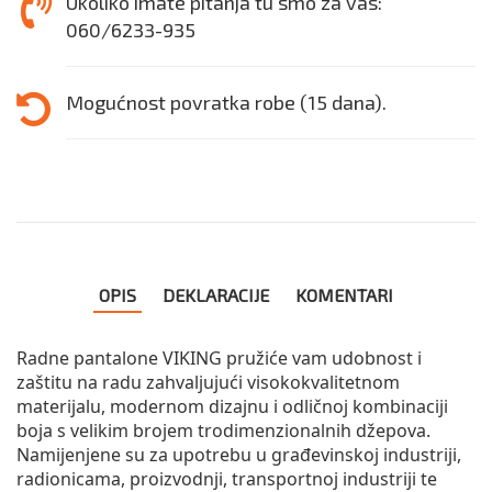
Ukoliko imate pitanja tu smo za vas:
060/6233-935
Mogućnost povratka robe (15 dana).
OPIS
DEKLARACIJE
KOMENTARI
Radne pantalone VIKING pružiće vam udobnost i 
zaštitu na radu zahvaljujući visokokvalitetnom 
materijalu, modernom dizajnu i odličnoj kombinaciji 
boja s velikim brojem trodimenzionalnih džepova. 
Namijenjene su za upotrebu u građevinskoj industriji, 
radionicama, proizvodnji, transportnoj industriji te 