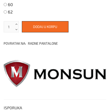
60
62
POVRATAK NA:
RADNE PANTALONE
ISPORUKA