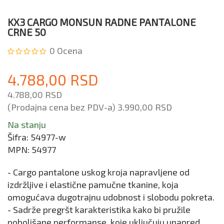
KX3 CARGO MONSUN RADNE PANTALONE
CRNE 50
0
Ocena
4.788,00 RSD
4.788,00 RSD
(Prodajna cena bez PDV-a)
3.990,00 RSD
Na stanju
Šifra:
54977-w
MPN:
54977
- Cargo pantalone uskog kroja napravljene od
izdržljive i elastične pamučne tkanine, koja
omogućava dugotrajnu udobnost i slobodu pokreta.
- Sadrže pregršt karakteristika kako bi pružile
poboljšane performanse, koje uključuju unapred