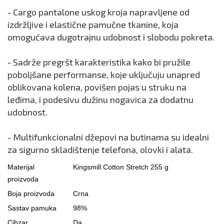
- Cargo pantalone uskog kroja napravljene od
izdržljive i elastične pamučne tkanine, koja
omogućava dugotrajnu udobnost i slobodu pokreta.
- Sadrže pregršt karakteristika kako bi pružile
poboljšane performanse, koje uključuju unapred
oblikovana kolena, povišen pojas u struku na
leđima, i podesivu dužinu nogavica za dodatnu
udobnost.
- Multifunkcionalni džepovi na butinama su idealni
za sigurno skladištenje telefona, olovki i alata.
Materijal
Kingsmill Cotton Stretch 255 g
proizvoda
Boja proizvoda
Crna
Sastav pamuka
98%
Cibzar
Da