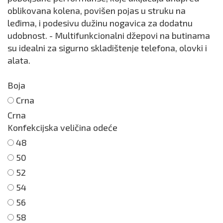
oblikovana kolena, povišen pojas u struku na
leđima, i podesivu dužinu nogavica za dodatnu
udobnost. - Multifunkcionalni džepovi na butinama
su idealni za sigurno skladištenje telefona, olovki i
alata.
Boja
Crna
Crna
Konfekcijska veličina odeće
48
50
52
54
56
58