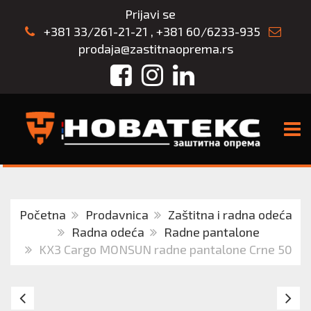
Prijavi se
+381 33/261-21-21
,
+381 60/6233-935
prodaja@zastitnaoprema.rs
Facebook
Instagram
LinkedIn
TOGG
Početna
Prodavnica
Zaštitna i radna odeća
Radna odeća
Radne pantalone
KX3 Cargo MONSUN radne pantalone Crne 50
KX3
K