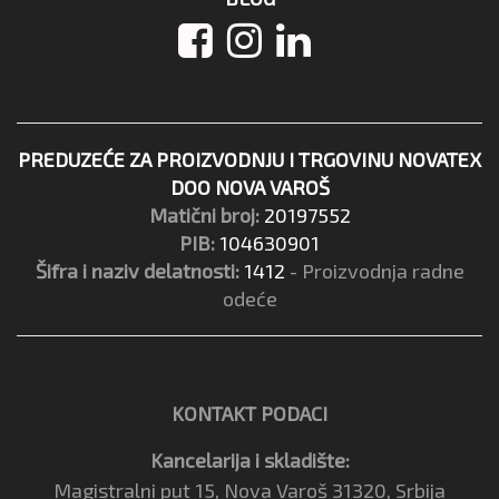
PREDUZEĆE ZA PROIZVODNJU I TRGOVINU NOVATEX
DOO NOVA VAROŠ
Matični broj:
20197552
PIB:
104630901
Šifra i naziv delatnosti:
1412
- Proizvodnja radne
odeće
KONTAKT PODACI
Kancelarija i skladište:
Magistralni put 15, Nova Varoš 31320, Srbija