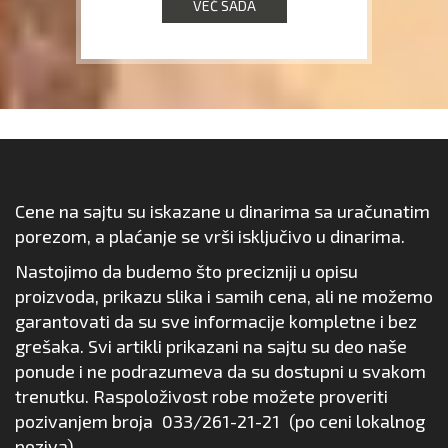
VEĆ SADA
Cene na sajtu su iskazane u dinarima sa uračunatim
porezom, a plaćanje se vrši isključivo u dinarima.
Nastojimo da budemo što precizniji u opisu
proizvoda, prikazu slika i samih cena, ali ne možemo
garantovati da su sve informacije kompletne i bez
grešaka. Svi artikli prikazani na sajtu su deo naše
ponude i ne podrazumeva da su dostupni u svakom
trenutku. Raspoloživost robe možete proveriti
pozivanjem broja
033/261-21-21
(po ceni lokalnog
poziva).