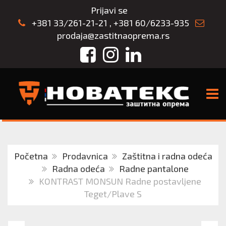
Prijavi se
+381 33/261-21-21
,
+381 60/6233-935
prodaja@zastitnaoprema.rs
Facebook
Instagram
LinkedIn
TOGG
Početna
Prodavnica
Zaštitna i radna odeća
Radna odeća
Radne pantalone
KONTRAST MONSUN Radne postavljene
Teget/Plave S