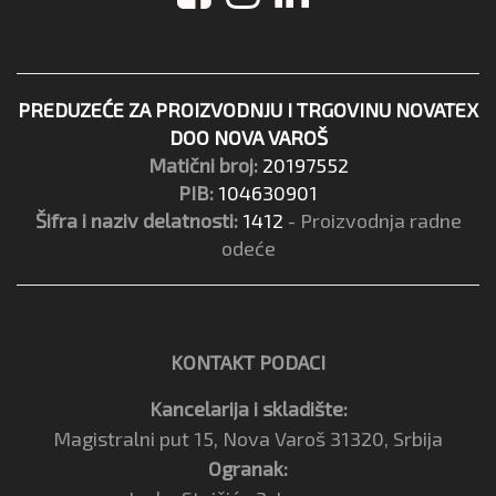
PREDUZEĆE ZA PROIZVODNJU I TRGOVINU NOVATEX
DOO NOVA VAROŠ
Matični broj:
20197552
PIB:
104630901
Šifra i naziv delatnosti:
1412
- Proizvodnja radne
odeće
KONTAKT PODACI
Kancelarija i skladište:
Magistralni put 15, Nova Varoš 31320, Srbija
Ogranak: