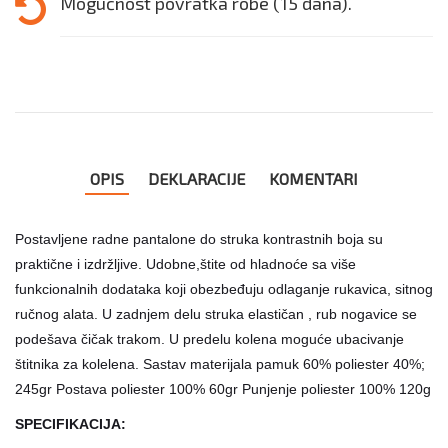
Mogućnost povratka robe (15 dana).
OPIS
DEKLARACIJE
KOMENTARI
Postavljene radne pantalone do struka kontrastnih boja su
praktične i izdržljive. Udobne,štite od hladnoće sa više
funkcionalnih dodataka koji obezbeđuju odlaganje rukavica, sitnog
ručnog alata. U zadnjem delu struka elastičan , rub nogavice se
podešava čičak trakom. U predelu kolena moguće ubacivanje
štitnika za kolelena. Sastav materijala pamuk 60% poliester 40%;
245gr Postava poliester 100% 60gr Punjenje poliester 100% 120g
SPECIFIKACIJA: