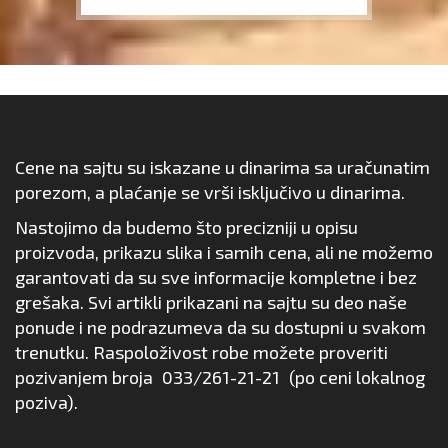
Cene na sajtu su iskazane u dinarima sa uračunatim
porezom, a plaćanje se vrši isključivo u dinarima.
Nastojimo da budemo što precizniji u opisu
proizvoda, prikazu slika i samih cena, ali ne možemo
garantovati da su sve informacije kompletne i bez
grešaka. Svi artikli prikazani na sajtu su deo naše
ponude i ne podrazumeva da su dostupni u svakom
trenutku. Raspoloživost robe možete proveriti
pozivanjem broja
033/261-21-21
(po ceni lokalnog
poziva).