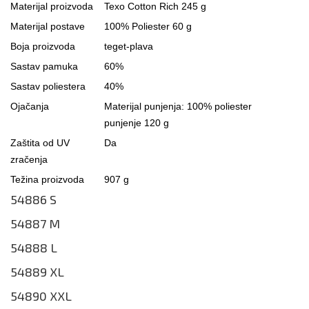
Materijal proizvoda
Texo Cotton Rich 245 g
Materijal postave
100% Poliester 60 g
Boja proizvoda
teget-plava
Sastav pamuka
60%
Sastav poliestera
40%
Ojačanja
Materijal punjenja: 100% poliester
punjenje 120 g
Zaštita od UV
Da
zračenja
Težina proizvoda
907 g
54886 S
54887 M
54888 L
54889 XL
54890 XXL