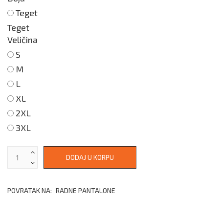
Teget
Teget
Veličina
S
M
L
XL
2XL
3XL
POVRATAK NA:
RADNE PANTALONE