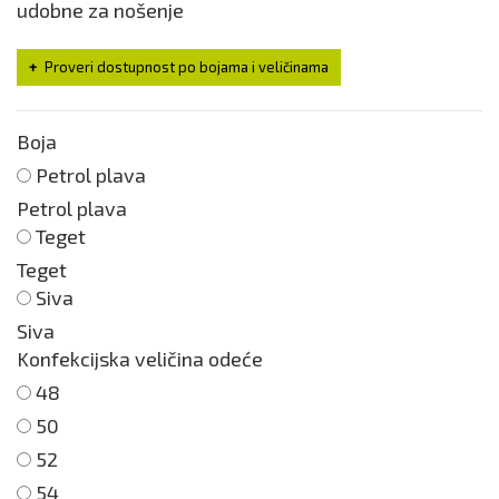
udobne za nošenje
Proveri dostupnost po bojama i veličinama
Boja
Petrol plava
Petrol plava
Teget
Teget
Siva
Siva
Konfekcijska veličina odeće
48
50
52
54