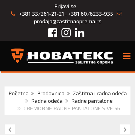
Prijavi se
+381 33/261-21-21
,
+381 60/6233-935
prodaja@zastitnaoprema.rs
Facebook
Instagram
LinkedIn
TOGG
Početna
Prodavnica
Zaštitna i radna odeća
Radna odeća
Radne pantalone
CREMORNE RADNE PANTALONE SIVE 56
TEKTON
C