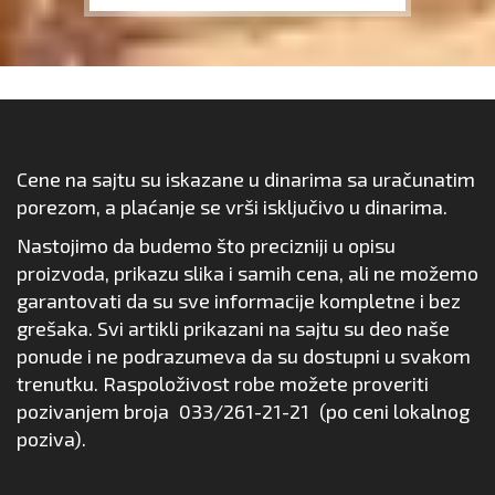
Cene na sajtu su iskazane u dinarima sa uračunatim
porezom, a plaćanje se vrši isključivo u dinarima.
Nastojimo da budemo što precizniji u opisu
proizvoda, prikazu slika i samih cena, ali ne možemo
garantovati da su sve informacije kompletne i bez
grešaka. Svi artikli prikazani na sajtu su deo naše
ponude i ne podrazumeva da su dostupni u svakom
trenutku. Raspoloživost robe možete proveriti
pozivanjem broja
033/261-21-21
(po ceni lokalnog
poziva).