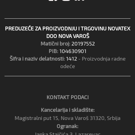
PREDUZEĆE ZA PROIZVODNJU I TRGOVINU NOVATEX
DOO NOVA VAROŠ
Matični broj:
20197552
PIB:
104630901
Šifra i naziv delatnosti:
1412
- Proizvodnja radne
odeće
KONTAKT PODACI
Kancelarija i skladište:
Magistralni put 15, Nova Varoš 31320, Srbija
Ogranak:
Janka Stajčića 3, Lazarevac