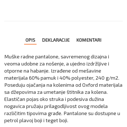
OPIS
DEKLARACIJE
KOMENTARI
Muške radne pantalone, savremenog dizajna i
veoma udobne za nošenje, a ujedno izdržljive i
otporne na habanje. Izrađene od mešavine
materijala 60% pamuk i 40% polyester, 240 g/m2.
Poseduju ojačanja na kolenima od Oxford materijala
sa džepovima za umetanje štitnika za kolena.
Elastičan pojas oko struka i podesiva dužina
nogavica pružaju prilagodljivost ovog modela
različitim tipovima građe. Pantalone su dostupne u
petrol plavoj boji i teget boji.