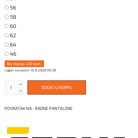
56
58
60
62
64
46
Na stanju:
>20 kom.
Lager osvežen: 10.8.2026 06:38
POVRATAK NA:
RADNE PANTALONE