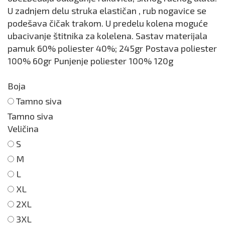
U zadnjem delu struka elastičan , rub nogavice se
podešava čičak trakom. U predelu kolena moguće
ubacivanje štitnika za kolelena. Sastav materijala
pamuk 60% poliester 40%; 245gr Postava poliester
100% 60gr Punjenje poliester 100% 120g
Boja
Tamno siva
Tamno siva
Veličina
S
M
L
XL
2XL
3XL