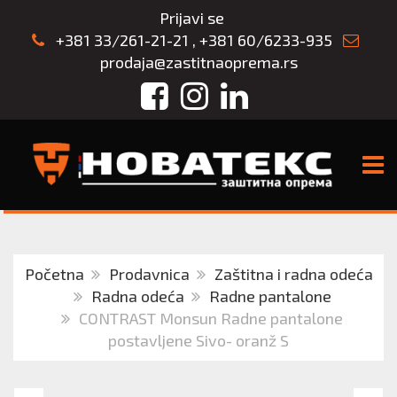
Prijavi se
+381 33/261-21-21
,
+381 60/6233-935
prodaja@zastitnaoprema.rs
Facebook
Instagram
LinkedIn
TOGG
Početna
Prodavnica
Zaštitna i radna odeća
Radna odeća
Radne pantalone
CONTRAST Monsun Radne pantalone
postavljene Sivo- oranž S