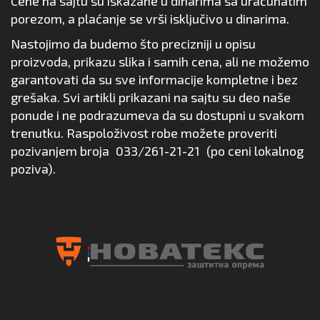
Cene na sajtu su iskazane u dinarima sa uračunatim
porezom, a plaćanje se vrši isključivo u dinarima.
Nastojimo da budemo što precizniji u opisu
proizvoda, prikazu slika i samih cena, ali ne možemo
garantovati da su sve informacije kompletne i bez
grešaka. Svi artikli prikazani na sajtu su deo naše
ponude i ne podrazumeva da su dostupni u svakom
trenutku. Raspoloživost robe možete proveriti
pozivanjem broja
033/261-21-21
(po ceni lokalnog
poziva).