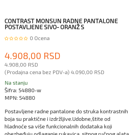
CONTRAST MONSUN RADNE PANTALONE
POSTAVLJENE SIVO- ORANŽ S
0
Ocena
4.908,00 RSD
4.908,00 RSD
(Prodajna cena bez PDV-a)
4.090,00 RSD
Na stanju
Šifra:
54880-w
MPN:
54880
Postavljene radne pantalone do struka kontrastnih
boja su praktične i izdržljive.Udobne,štite od
hladnoće sa više funkcionalnih dodataka koji
obezbeđuju odlaganje rukavica, sitnog ručnog alata.