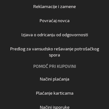
Reklamacije i zamene
Povraćaj novca
Izjava o odricanju od odgovornosti
Predlog za vansudsko rešavanje potrošačkog
spora
POMOĆ PRI KUPOVINI
Načini plaćanja
Plaćanje karticama
Načini isporuke