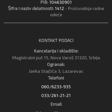
PIB:
104630901
Šifra i naziv delatnosti:
1412
- Proizvodnja radne
odeće
KONTAKT PODACI
Kancelarija i skladište:
Magistralni put 15, Nova Varoš 31320, Srbija
Ogranak:
Janka Stajčića 3, Lazarevac
Telefoni
060/6233-935
033/261-21-21
Email