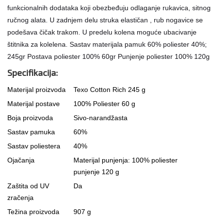
funkcionalnih dodataka koji obezbeđuju odlaganje rukavica, sitnog
ručnog alata. U zadnjem delu struka elastičan , rub nogavice se
podešava čičak trakom. U predelu kolena moguće ubacivanje
štitnika za kolelena. Sastav materijala pamuk 60% poliester 40%;
245gr Postava poliester 100% 60gr Punjenje poliester 100% 120g
Specifikacija:
Materijal proizvoda
Texo Cotton Rich 245 g
Materijal postave
100% Poliester 60 g
Boja proizvoda
Sivo-narandžasta
Sastav pamuka
60%
Sastav poliestera
40%
Ojačanja
Materijal punjenja: 100% poliester
punjenje 120 g
Zaštita od UV
Da
zračenja
Težina proizvoda
907 g