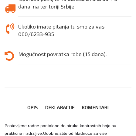
dana, na teritoriji Srbije.
Ukoliko imate pitanja tu smo za vas:
060/6233-935
Mogućnost povratka robe (15 dana).
OPIS
DEKLARACIJE
KOMENTARI
Postavljene radne pantalone do struka kontrastnih boja su
praktične i izdržljive.Udobne,štite od hladnoće sa više