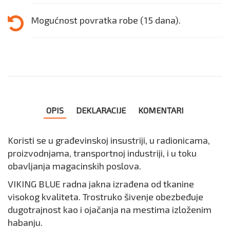
Mogućnost povratka robe (15 dana).
OPIS
DEKLARACIJE
KOMENTARI
Koristi se u građevinskoj insustriji, u radionicama,
proizvodnjama, transportnoj industriji, i u toku
obavljanja magacinskih poslova.
VIKING BLUE radna jakna izrađena od tkanine
visokog kvaliteta. Trostruko šivenje obezbeđuje
dugotrajnost kao i ojačanja na mestima izloženim
habanju.