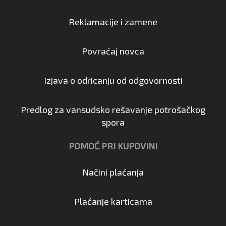
Reklamacije i zamene
Povraćaj novca
Izjava o odricanju od odgovornosti
Predlog za vansudsko rešavanje potrošačkog
spora
POMOĆ PRI KUPOVINI
Načini plaćanja
Plaćanje karticama