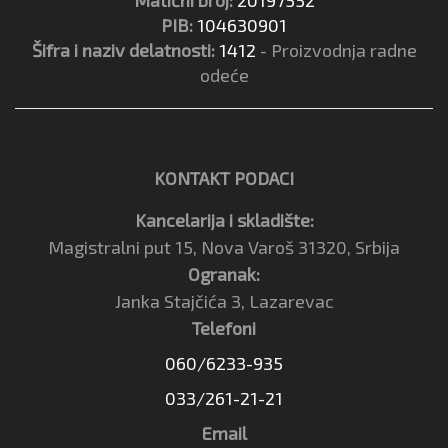
PIB:
104630901
Šifra i naziv delatnosti:
1412
- Proizvodnja radne
odeće
KONTAKT PODACI
Kancelarija i skladište:
Magistralni put 15, Nova Varoš 31320, Srbija
Ogranak:
Janka Stajčića 3, Lazarevac
Telefoni
060/6233-935
033/261-21-21
Email