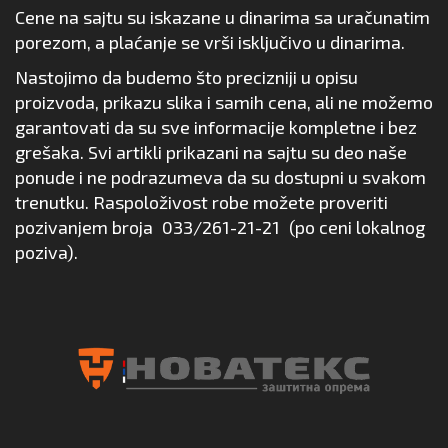
Cene na sajtu su iskazane u dinarima sa uračunatim
porezom, a plaćanje se vrši isključivo u dinarima.
Nastojimo da budemo što precizniji u opisu
proizvoda, prikazu slika i samih cena, ali ne možemo
garantovati da su sve informacije kompletne i bez
grešaka. Svi artikli prikazani na sajtu su deo naše
ponude i ne podrazumeva da su dostupni u svakom
trenutku. Raspoloživost robe možete proveriti
pozivanjem broja
033/261-21-21
(po ceni lokalnog
poziva).