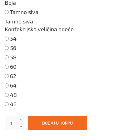
Boja
Tamno siva
Tamno siva
Konfekcijska veličina odeće
54
56
58
60
62
64
48
46