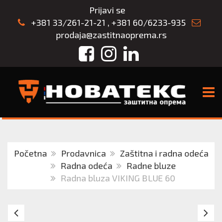
Prijavi se
+381 33/261-21-21
,
+381 60/6233-935
prodaja@zastitnaoprema.rs
Facebook
Instagram
LinkedIn
TOGG
Početna
Prodavnica
Zaštitna i radna odeća
Radna odeća
Radne bluze
Radna bluza VIKING BLUE 60
Radna
Ra