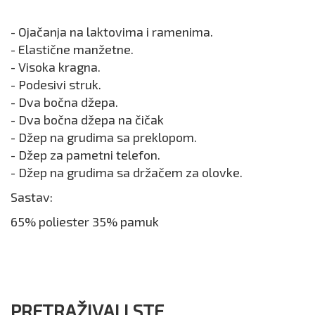
- Ojačanja na laktovima i ramenima.
- Elastične manžetne.
- Visoka kragna.
- Podesivi struk.
- Dva bočna džepa.
- Dva bočna džepa na čičak
- Džep na grudima sa preklopom.
- Džep za pametni telefon.
- Džep na grudima sa držačem za olovke.
Sastav:
65% poliester 35% pamuk
PRETRAŽIVALI STE