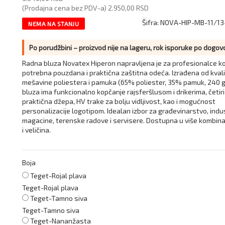
(Prodajna cena bez PDV-a)
2.950,00 RSD
Šifra:
NOVA-HIP-MB-11/13
NEMA NA STANJU
Po porudžbini – proizvod nije na lageru, rok isporuke po dogov
Radna bluza Novatex Hiperon napravljena je za profesionalce ko
potrebna pouzdana i praktična zaštitna odeća. Izrađena od kval
mešavine poliestera i pamuka (65% poliester, 35% pamuk, 240 g
bluza ima funkcionalno kopčanje rajsferšlusom i drikerima, četiri
praktična džepa, HV trake za bolju vidljivost, kao i mogućnost
personalizacije logotipom. Idealan izbor za građevinarstvo, indus
magacine, terenske radove i servisere. Dostupna u više kombina
i veličina.
Boja
Teget-Rojal plava
Teget-Rojal plava
Teget-Tamno siva
Teget-Tamno siva
Teget-Nananžasta