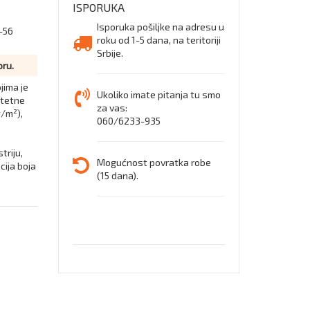
ISPORUKA
Isporuka pošiljke na adresu u
-56
roku od 1-5 dana, na teritoriji
Srbije.
oru.
jima je
Ukoliko imate pitanja tu smo
itetne
za vas:
/m²),
060/6233-935
triju,
Mogućnost povratka robe
cija boja
(15 dana).