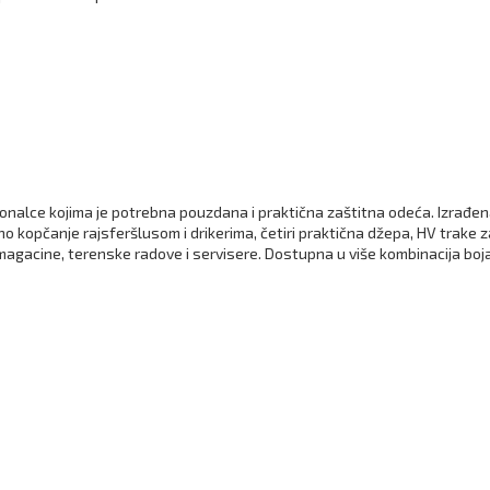
ionalce kojima je potrebna pouzdana i praktična zaštitna odeća. Izrađe
 kopčanje rajsferšlusom i drikerima, četiri praktična džepa, HV trake za
magacine, terenske radove i servisere. Dostupna u više kombinacija boja 