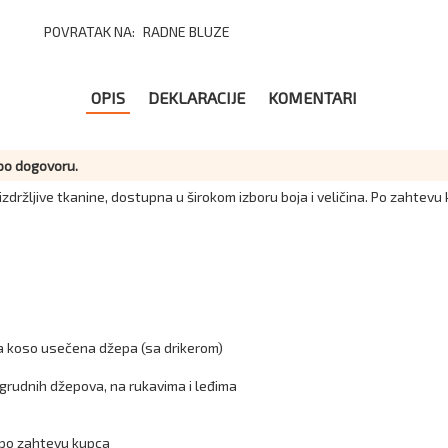
POVRATAK NA:
RADNE BLUZE
OPIS
DEKLARACIJE
KOMENTARI
 po dogovoru.
zdržljive tkanine, dostupna u širokom izboru boja i veličina. Po zahtevu 
ja koso usečena džepa (sa drikerom)
 grudnih džepova, na rukavima i leđima
 po zahtevu kupca