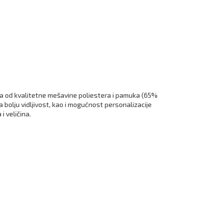
na od kvalitetne mešavine poliestera i pamuka (65%
 bolju vidljivost, kao i mogućnost personalizacije
i veličina.