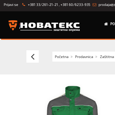
Prijavi se
+381 33/261-21-21
,
+381 60/6233-935
prodaja@z
PO
PAYPER
Početna
Prodavnica
Zaštitna 
SAFE
bluza
zaštitna