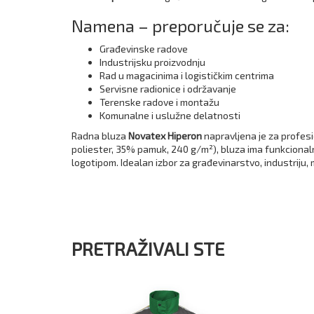
Namena – preporučuje se za:
Građevinske radove
Industrijsku proizvodnju
Rad u magacinima i logističkim centrima
Servisne radionice i održavanje
Terenske radove i montažu
Komunalne i uslužne delatnosti
Radna bluza
Novatex Hiperon
napravljena je za profes
poliester, 35% pamuk, 240 g/m²), bluza ima funkcionalno
logotipom. Idealan izbor za građevinarstvo, industriju, 
PRETRAŽIVALI STE