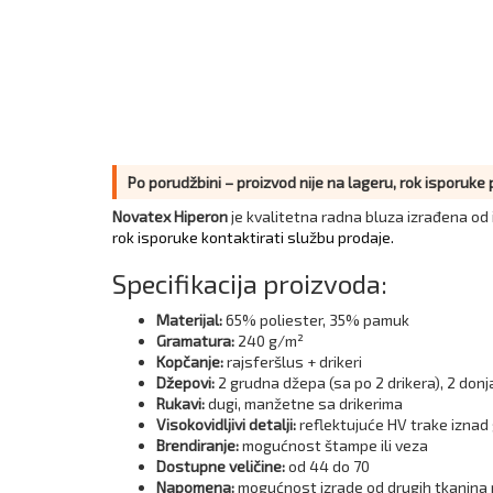
Po porudžbini – proizvod nije na lageru, rok isporuke
Novatex Hiperon
je kvalitetna radna bluza izrađena od i
rok isporuke kontaktirati službu prodaje.
Specifikacija proizvoda:
Materijal:
65% poliester, 35% pamuk
Gramatura:
240 g/m²
Kopčanje:
rajsferšlus + drikeri
Džepovi:
2 grudna džepa (sa po 2 drikera), 2 don
Rukavi:
dugi, manžetne sa drikerima
Visokovidljivi detalji:
reflektujuće HV trake iznad
Brendiranje:
mogućnost štampe ili veza
Dostupne veličine:
od 44 do 70
Napomena:
mogućnost izrade od drugih tkanina