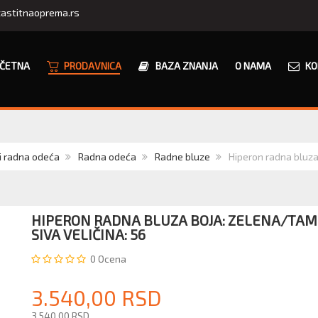
astitnaoprema.rs
ČETNA
PRODAVNICA
BAZA ZNANJA
O NAMA
KO
i radna odeća
Radna odeća
Radne bluze
Hiperon radna bluza
HIPERON RADNA BLUZA BOJA: ZELENA/TA
SIVA VELIČINA: 56
0
Ocena
3.540,00 RSD
3.540,00 RSD