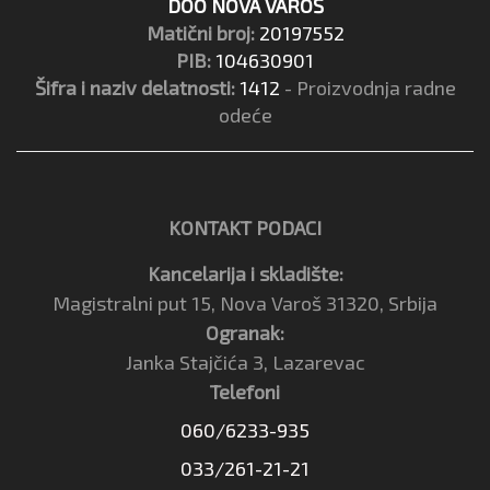
DOO NOVA VAROŠ
Matični broj:
20197552
PIB:
104630901
Šifra i naziv delatnosti:
1412
- Proizvodnja radne
odeće
KONTAKT PODACI
Kancelarija i skladište:
Magistralni put 15, Nova Varoš 31320, Srbija
Ogranak:
Janka Stajčića 3, Lazarevac
Telefoni
060/6233-935
033/261-21-21