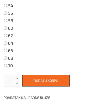
54
56
58
60
62
64
66
68
70
POVRATAK NA:
RADNE BLUZE