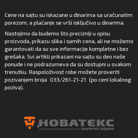
Cene na sajtu su iskazane u dinarima sa uračunatim
porezom, a plaćanje se vrši isključivo u dinarima.
Nastojimo da budemo što precizniji u opisu
proizvoda, prikazu slika i samih cena, ali ne možemo
garantovati da su sve informacije kompletne i bez
grešaka. Svi artikli prikazani na sajtu su deo naše
ponude i ne podrazumeva da su dostupni u svakom
trenutku. Raspoloživost robe možete proveriti
pozivanjem broja
033/261-21-21
(po ceni lokalnog
poziva).