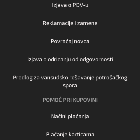
Izjava o PDV-u
Reklamacije i zamene
Povraćaj novca
Izjava o odricanju od odgovornosti
Predlog za vansudsko rešavanje potrošačkog
spora
POMOĆ PRI KUPOVINI
Načini plaćanja
Plaćanje karticama