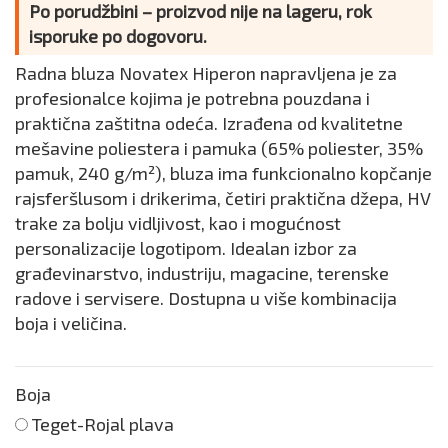
Po porudžbini – proizvod nije na lageru, rok
isporuke po dogovoru.
Radna bluza Novatex Hiperon napravljena je za
profesionalce kojima je potrebna pouzdana i
praktična zaštitna odeća. Izrađena od kvalitetne
mešavine poliestera i pamuka (65% poliester, 35%
pamuk, 240 g/m²), bluza ima funkcionalno kopčanje
rajsferšlusom i drikerima, četiri praktična džepa, HV
trake za bolju vidljivost, kao i mogućnost
personalizacije logotipom. Idealan izbor za
građevinarstvo, industriju, magacine, terenske
radove i servisere. Dostupna u više kombinacija
boja i veličina.
Boja
Teget-Rojal plava