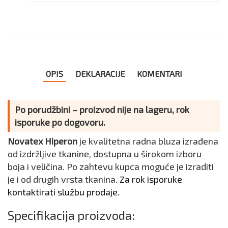
OPIS
DEKLARACIJE
KOMENTARI
Po porudžbini – proizvod nije na lageru, rok
isporuke po dogovoru.
Novatex Hiperon
je kvalitetna radna bluza izrađena
od izdržljive tkanine, dostupna u širokom izboru
boja i veličina. Po zahtevu kupca moguće je izraditi
je i od drugih vrsta tkanina.
Za rok isporuke
kontaktirati službu prodaje.
Specifikacija proizvoda: