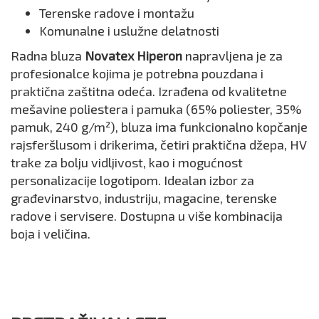
Terenske radove i montažu
Komunalne i uslužne delatnosti
Radna bluza
Novatex Hiperon
napravljena je za
profesionalce kojima je potrebna pouzdana i
praktična zaštitna odeća. Izrađena od kvalitetne
mešavine poliestera i pamuka (65% poliester, 35%
pamuk, 240 g/m²), bluza ima funkcionalno kopčanje
rajsferšlusom i drikerima, četiri praktična džepa, HV
trake za bolju vidljivost, kao i mogućnost
personalizacije logotipom. Idealan izbor za
građevinarstvo, industriju, magacine, terenske
radove i servisere. Dostupna u više kombinacija
boja i veličina.