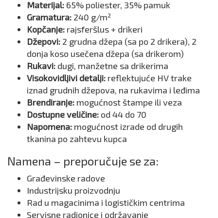
Materijal:
65% poliester, 35% pamuk
Gramatura:
240 g/m²
Kopčanje:
rajsferšlus + drikeri
Džepovi:
2 grudna džepa (sa po 2 drikera), 2
donja koso usečena džepa (sa drikerom)
Rukavi:
dugi, manžetne sa drikerima
Visokovidljivi detalji:
reflektujuće HV trake
iznad grudnih džepova, na rukavima i leđima
Brendiranje:
mogućnost štampe ili veza
Dostupne veličine:
od 44 do 70
Napomena:
mogućnost izrade od drugih
tkanina po zahtevu kupca
Namena – preporučuje se za:
Građevinske radove
Industrijsku proizvodnju
Rad u magacinima i logističkim centrima
Servisne radionice i održavanje