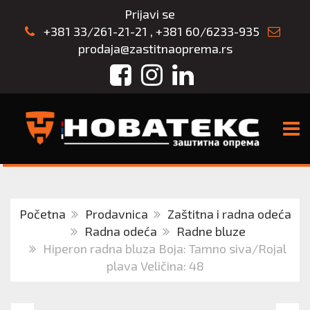
Prijavi se
+381 33/261-21-21
,
+381 60/6233-935
prodaja@zastitnaoprema.rs
Facebook
Instagram
LinkedIn
TOGG
Početna
Prodavnica
Zaštitna i radna odeća
Radna odeća
Radne bluze
Hiperon radna bluza Boja: Tamno siva/Rojal
plava Veličina: 48