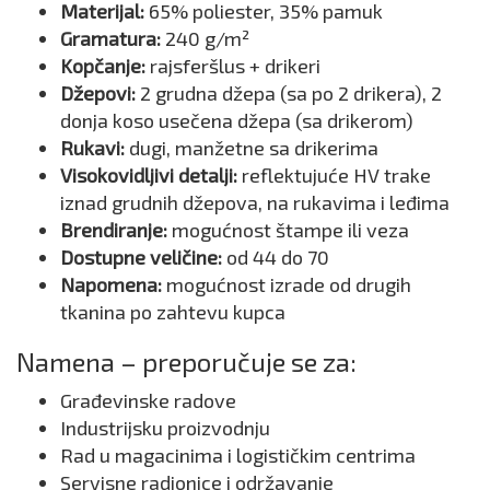
Materijal:
65% poliester, 35% pamuk
Gramatura:
240 g/m²
Kopčanje:
rajsferšlus + drikeri
Džepovi:
2 grudna džepa (sa po 2 drikera), 2
donja koso usečena džepa (sa drikerom)
Rukavi:
dugi, manžetne sa drikerima
Visokovidljivi detalji:
reflektujuće HV trake
iznad grudnih džepova, na rukavima i leđima
Brendiranje:
mogućnost štampe ili veza
Dostupne veličine:
od 44 do 70
Napomena:
mogućnost izrade od drugih
tkanina po zahtevu kupca
Namena – preporučuje se za:
Građevinske radove
Industrijsku proizvodnju
Rad u magacinima i logističkim centrima
Servisne radionice i održavanje