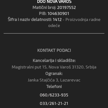
DOO NOVA VAROŠ
Matični broj:
20197552
PIB:
104630901
Šifra i naziv delatnosti:
1412
- Proizvodnja radne
odeće
KONTAKT PODACI
Kancelarija i skladište:
Magistralni put 15, Nova Varoš 31320, Srbija
Ogranak:
Janka Stajčića 3, Lazarevac
Telefoni
060/6233-935
033/261-21-21