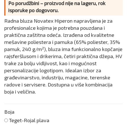
Po porudžbini – proizvod nije na lageru, rok
isporuke po dogovoru.
Radna bluza Novatex Hiperon napravljena je za
profesionalce kojima je potrebna pouzdana i
praktična zaštitna odeća. Izrađena od kvalitetne
mešavine poliestera i pamuka (65% poliester, 35%
pamuk, 240 g/m²), bluza ima funkcionalno kopčanje
rajsferšlusom i drikerima, četiri praktična džepa, HV
trake za bolju vidljivost, kao i mogućnost
personalizacije logotipom. Idealan izbor za
građevinarstvo, industriju, magacine, terenske
radove i servisere. Dostupna u više kombinacija
boja i veličina.
Boja
Teget-Rojal plava