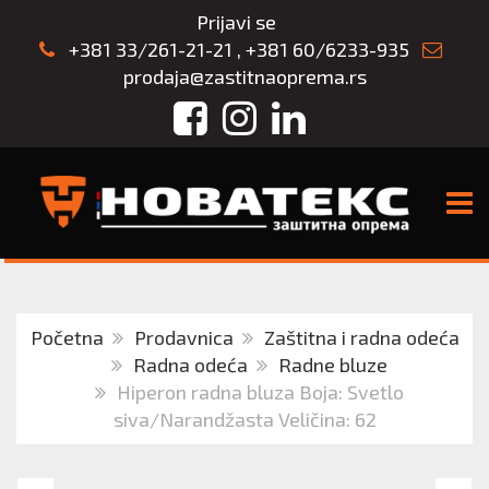
Prijavi se
+381 33/261-21-21
,
+381 60/6233-935
prodaja@zastitnaoprema.rs
Facebook
Instagram
LinkedIn
TOGG
Početna
Prodavnica
Zaštitna i radna odeća
Radna odeća
Radne bluze
Hiperon radna bluza Boja: Svetlo
siva/Narandžasta Veličina: 62