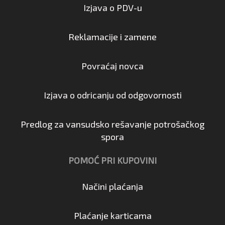
Izjava o PDV-u
Reklamacije i zamene
Povraćaj novca
Izjava o odricanju od odgovornosti
Predlog za vansudsko rešavanje potrošačkog
spora
POMOĆ PRI KUPOVINI
Načini plaćanja
Plaćanje karticama