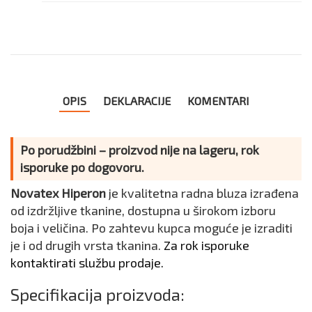
OPIS
DEKLARACIJE
KOMENTARI
Po porudžbini – proizvod nije na lageru, rok
isporuke po dogovoru.
Novatex Hiperon
je kvalitetna radna bluza izrađena
od izdržljive tkanine, dostupna u širokom izboru
boja i veličina. Po zahtevu kupca moguće je izraditi
je i od drugih vrsta tkanina.
Za rok isporuke
kontaktirati službu prodaje.
Specifikacija proizvoda: