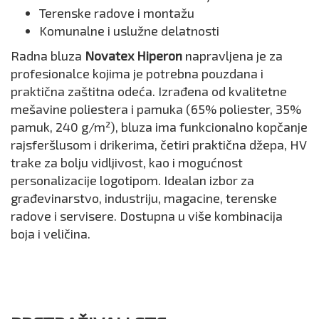
Terenske radove i montažu
Komunalne i uslužne delatnosti
Radna bluza
Novatex Hiperon
napravljena je za
profesionalce kojima je potrebna pouzdana i
praktična zaštitna odeća. Izrađena od kvalitetne
mešavine poliestera i pamuka (65% poliester, 35%
pamuk, 240 g/m²), bluza ima funkcionalno kopčanje
rajsferšlusom i drikerima, četiri praktična džepa, HV
trake za bolju vidljivost, kao i mogućnost
personalizacije logotipom. Idealan izbor za
građevinarstvo, industriju, magacine, terenske
radove i servisere. Dostupna u više kombinacija
boja i veličina.