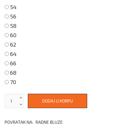
54
56
58
60
62
64
66
68
70
POVRATAK NA:
RADNE BLUZE