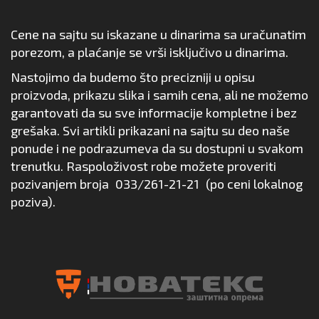
Cene na sajtu su iskazane u dinarima sa uračunatim
porezom, a plaćanje se vrši isključivo u dinarima.
Nastojimo da budemo što precizniji u opisu
proizvoda, prikazu slika i samih cena, ali ne možemo
garantovati da su sve informacije kompletne i bez
grešaka. Svi artikli prikazani na sajtu su deo naše
ponude i ne podrazumeva da su dostupni u svakom
trenutku. Raspoloživost robe možete proveriti
pozivanjem broja
033/261-21-21
(po ceni lokalnog
poziva).