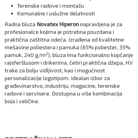
Terenske radove i montažu
Komunalne i uslužne delatnosti
Radna bluza
Novatex Hiperon
napravljena je za
profesionalce kojima je potrebna pouzdana i
praktična zaštitna odeća. Izrađena od kvalitetne
mešavine poliestera i pamuka (65% poliester, 35%
pamuk, 240 g/m²), bluza ima funkcionalno kopčanje
rajsferšlusom i drikerima, četiri praktična džepa, HV
trake za bolju vidljivost, kao i mogućnost
personalizacije logotipom. Idealan izbor za
građevinarstvo, industriju, magacine, terenske
radove i servisere. Dostupna u više kombinacija
boja i veličina.