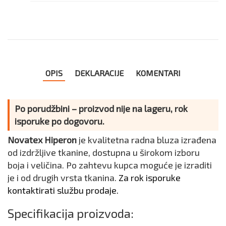
OPIS
DEKLARACIJE
KOMENTARI
Po porudžbini – proizvod nije na lageru, rok
isporuke po dogovoru.
Novatex Hiperon
je kvalitetna radna bluza izrađena
od izdržljive tkanine, dostupna u širokom izboru
boja i veličina. Po zahtevu kupca moguće je izraditi
je i od drugih vrsta tkanina.
Za rok isporuke
kontaktirati službu prodaje.
Specifikacija proizvoda: