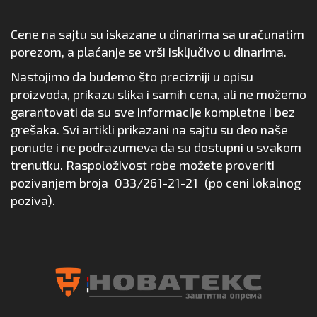
Cene na sajtu su iskazane u dinarima sa uračunatim
porezom, a plaćanje se vrši isključivo u dinarima.
Nastojimo da budemo što precizniji u opisu
proizvoda, prikazu slika i samih cena, ali ne možemo
garantovati da su sve informacije kompletne i bez
grešaka. Svi artikli prikazani na sajtu su deo naše
ponude i ne podrazumeva da su dostupni u svakom
trenutku. Raspoloživost robe možete proveriti
pozivanjem broja
033/261-21-21
(po ceni lokalnog
poziva).