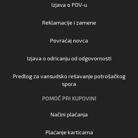
Izjava o PDV-u
Reklamacije i zamene
Povraćaj novca
Izjava o odricanju od odgovornosti
Predlog za vansudsko rešavanje potrošačkog
spora
POMOĆ PRI KUPOVINI
Načini plaćanja
Plaćanje karticama