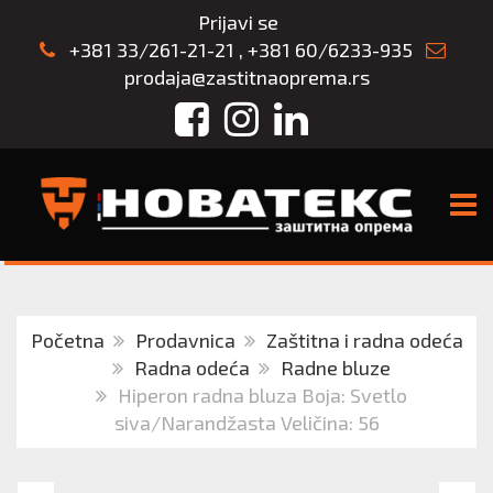
Prijavi se
+381 33/261-21-21
,
+381 60/6233-935
prodaja@zastitnaoprema.rs
Facebook
Instagram
LinkedIn
TOGG
Početna
Prodavnica
Zaštitna i radna odeća
Radna odeća
Radne bluze
Hiperon radna bluza Boja: Svetlo
siva/Narandžasta Veličina: 56