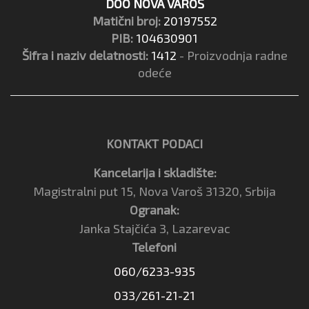
DOO NOVA VAROŠ
Matični broj:
20197552
PIB:
104630901
Šifra i naziv delatnosti:
1412
- Proizvodnja radne
odeće
KONTAKT PODACI
Kancelarija i skladište:
Magistralni put 15, Nova Varoš 31320, Srbija
Ogranak:
Janka Stajčića 3, Lazarevac
Telefoni
060/6233-935
033/261-21-21