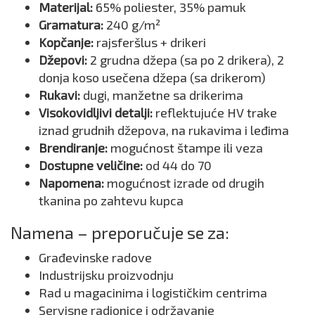
Materijal:
65% poliester, 35% pamuk
Gramatura:
240 g/m²
Kopčanje:
rajsferšlus + drikeri
Džepovi:
2 grudna džepa (sa po 2 drikera), 2
donja koso usečena džepa (sa drikerom)
Rukavi:
dugi, manžetne sa drikerima
Visokovidljivi detalji:
reflektujuće HV trake
iznad grudnih džepova, na rukavima i leđima
Brendiranje:
mogućnost štampe ili veza
Dostupne veličine:
od 44 do 70
Napomena:
mogućnost izrade od drugih
tkanina po zahtevu kupca
Namena – preporučuje se za:
Građevinske radove
Industrijsku proizvodnju
Rad u magacinima i logističkim centrima
Servisne radionice i održavanje