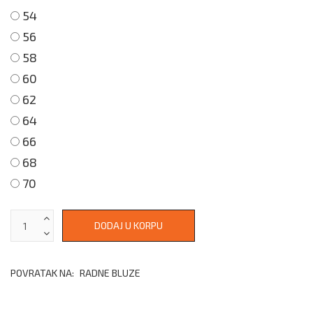
54
56
58
60
62
64
66
68
70
POVRATAK NA:
RADNE BLUZE