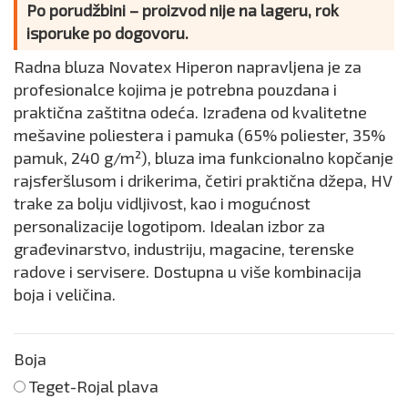
Po porudžbini – proizvod nije na lageru, rok
isporuke po dogovoru.
Radna bluza Novatex Hiperon napravljena je za
profesionalce kojima je potrebna pouzdana i
praktična zaštitna odeća. Izrađena od kvalitetne
mešavine poliestera i pamuka (65% poliester, 35%
pamuk, 240 g/m²), bluza ima funkcionalno kopčanje
rajsferšlusom i drikerima, četiri praktična džepa, HV
trake za bolju vidljivost, kao i mogućnost
personalizacije logotipom. Idealan izbor za
građevinarstvo, industriju, magacine, terenske
radove i servisere. Dostupna u više kombinacija
boja i veličina.
Boja
Teget-Rojal plava