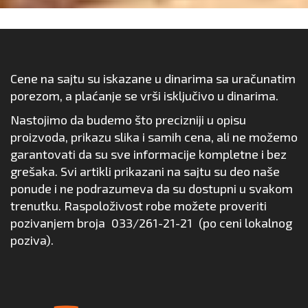
Cene na sajtu su iskazane u dinarima sa uračunatim
porezom, a plaćanje se vrši isključivo u dinarima.
Nastojimo da budemo što precizniji u opisu
proizvoda, prikazu slika i samih cena, ali ne možemo
garantovati da su sve informacije kompletne i bez
grešaka. Svi artikli prikazani na sajtu su deo naše
ponude i ne podrazumeva da su dostupni u svakom
trenutku. Raspoloživost robe možete proveriti
pozivanjem broja
033/261-21-21
(po ceni lokalnog
poziva).