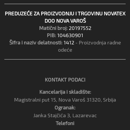
PREDUZEĆE ZA PROIZVODNJU I TRGOVINU NOVATEX
DOO NOVA VAROŠ
Matični broj:
20197552
PIB:
104630901
Šifra i naziv delatnosti:
1412
- Proizvodnja radne
odeće
KONTAKT PODACI
Kancelarija i skladište:
Magistralni put 15, Nova Varoš 31320, Srbija
Ogranak:
Janka Stajčića 3, Lazarevac
Telefoni