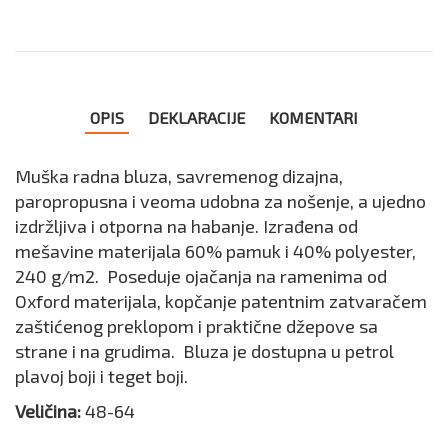
OPIS
DEKLARACIJE
KOMENTARI
Muška radna bluza, savremenog dizajna,
paropropusna i veoma udobna za nošenje, a ujedno
izdržljiva i otporna na habanje. Izrađena od
mešavine materijala 60% pamuk i 40% polyester,
240 g/m2. Poseduje ojačanja na ramenima od
Oxford materijala, kopčanje patentnim zatvaračem
zaštićenog preklopom i praktične džepove sa
strane i na grudima. Bluza je dostupna u petrol
plavoj boji i teget boji.
Veličina:
48-64