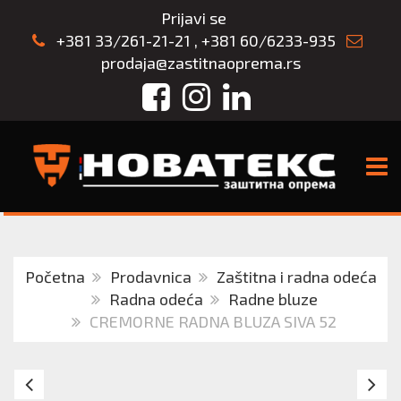
Prijavi se
+381 33/261-21-21
,
+381 60/6233-935
prodaja@zastitnaoprema.rs
Facebook
Instagram
LinkedIn
TOGG
Početna
Prodavnica
Zaštitna i radna odeća
Radna odeća
Radne bluze
CREMORNE RADNA BLUZA SIVA 52
EMERTON
C