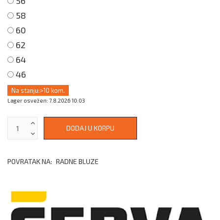
56
58
60
62
64
46
Na stanju:
>10 kom.
Lager osvežen: 7.8.2026 10:03
POVRATAK NA:
RADNE BLUZE