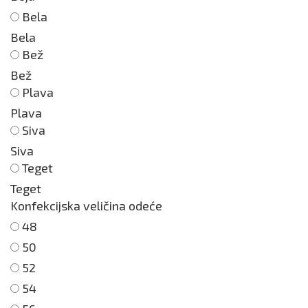
Bela
Bela
Bež
Bež
Plava
Plava
Siva
Siva
Teget
Teget
Konfekcijska veličina odeće
48
50
52
54