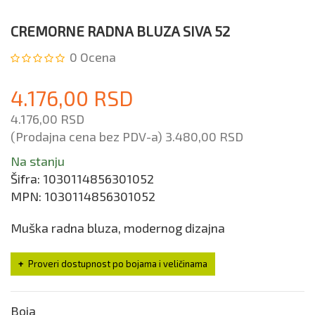
CREMORNE RADNA BLUZA SIVA 52
0
Ocena
4.176,00 RSD
4.176,00 RSD
(Prodajna cena bez PDV-a)
3.480,00 RSD
Na stanju
Šifra:
1030114856301052
MPN:
1030114856301052
Muška radna bluza, modernog dizajna
Proveri dostupnost po bojama i veličinama
Boja