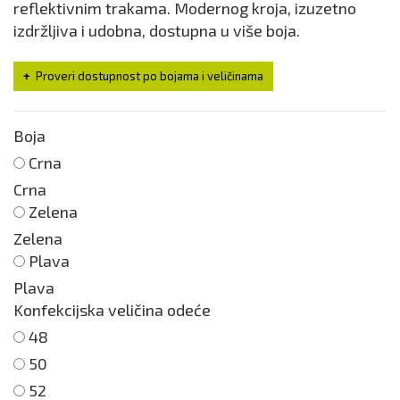
reflektivnim trakama. Modernog kroja, izuzetno
izdržljiva i udobna, dostupna u više boja.
Proveri dostupnost po bojama i veličinama
Boja
Crna
Crna
Zelena
Zelena
Plava
Plava
Konfekcijska veličina odeće
48
50
52