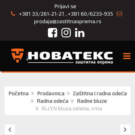
Prijavi se
+381 33/261-21-21
,
+381 60/6233-935
prodaja@zastitnaoprema.rs
Facebook
Instagram
LinkedIn
TOGG
Početna
Prodavnica
Zaštitna i radna odeća
Radna odeća
Radne bluze
ALLYN bluza zelena, crna
RADNA
S