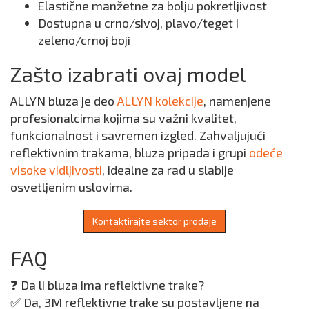
Elastične manžetne za bolju pokretljivost
Dostupna u crno/sivoj, plavo/teget i
zeleno/crnoj boji
Zašto izabrati ovaj model
ALLYN bluza je deo
ALLYN kolekcije
, namenjene
profesionalcima kojima su važni kvalitet,
funkcionalnost i savremen izgled. Zahvaljujući
reflektivnim trakama, bluza pripada i grupi
odeće
visoke vidljivosti
, idealne za rad u slabije
osvetljenim uslovima.
Kontaktirajte sektor prodaje
FAQ
❓ Da li bluza ima reflektivne trake?
✅ Da, 3M reflektivne trake su postavljene na