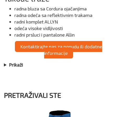
radna bluza sa Cordura ojačanjima
radna odeća sa reflektivnim trakama
radni komplet ALLYN
odeća visoke vidljivosti
radni prsluci i pantalone Allin
Kontaktirajte nas za ponudu ili dodatne
informacije
Prikaži
PRETRAŽIVALI STE