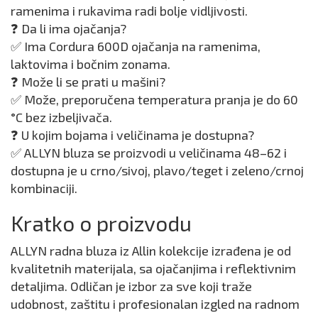
ramenima i rukavima radi bolje vidljivosti.
❓ Da li ima ojačanja?
✅ Ima Cordura 600D ojačanja na ramenima,
laktovima i bočnim zonama.
❓ Može li se prati u mašini?
✅ Može, preporučena temperatura pranja je do 60
°C bez izbeljivača.
❓ U kojim bojama i veličinama je dostupna?
✅ ALLYN bluza se proizvodi u veličinama 48–62 i
dostupna je u crno/sivoj, plavo/teget i zeleno/crnoj
kombinaciji.
Kratko o proizvodu
ALLYN radna bluza iz Allin kolekcije izrađena je od
kvalitetnih materijala, sa ojačanjima i reflektivnim
detaljima. Odličan je izbor za sve koji traže
udobnost, zaštitu i profesionalan izgled na radnom