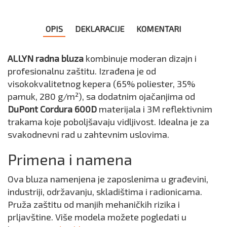
OPIS
DEKLARACIJE
KOMENTARI
ALLYN radna bluza
kombinuje moderan dizajn i
profesionalnu zaštitu. Izrađena je od
visokokvalitetnog kepera (65% poliester, 35%
pamuk, 280 g/m²), sa dodatnim ojačanjima od
DuPont Cordura 600D
materijala i 3M reflektivnim
trakama koje poboljšavaju vidljivost. Idealna je za
svakodnevni rad u zahtevnim uslovima.
Primena i namena
Ova bluza namenjena je zaposlenima u građevini,
industriji, održavanju, skladištima i radionicama.
Pruža zaštitu od manjih mehaničkih rizika i
prljavštine. Više modela možete pogledati u