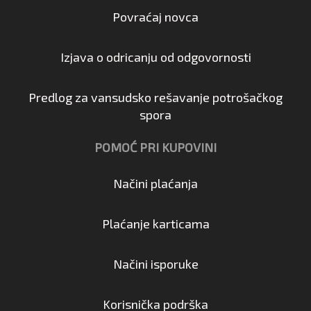
Povraćaj novca
Izjava o odricanju od odgovornosti
Predlog za vansudsko rešavanje potrošačkog
spora
POMOĆ PRI KUPOVINI
Načini plaćanja
Plaćanje karticama
Načini isporuke
Korisnička podrška