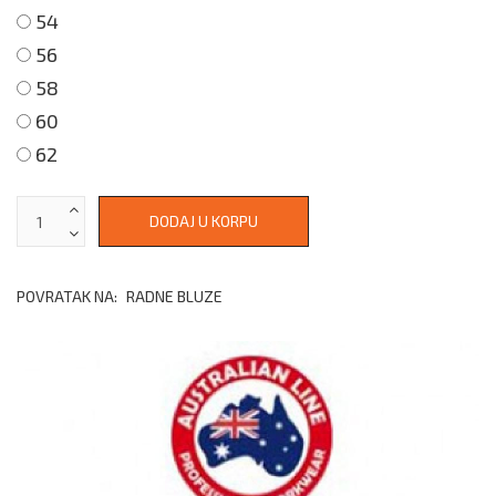
54
56
58
60
62
POVRATAK NA:
RADNE BLUZE