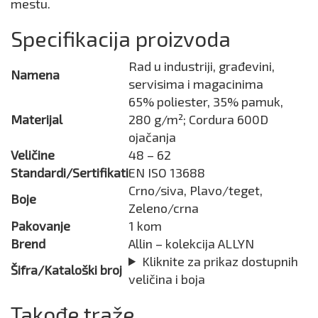
mestu.
Specifikacija proizvoda
Rad u industriji, građevini,
Namena
servisima i magacinima
65% poliester, 35% pamuk,
Materijal
280 g/m²; Cordura 600D
ojačanja
Veličine
48 – 62
Standardi/Sertifikati
EN ISO 13688
Crno/siva, Plavo/teget,
Boje
Zeleno/crna
Pakovanje
1 kom
Brend
Allin – kolekcija ALLYN
Kliknite za prikaz dostupnih
Šifra/Kataloški broj
veličina i boja
Takođe traže