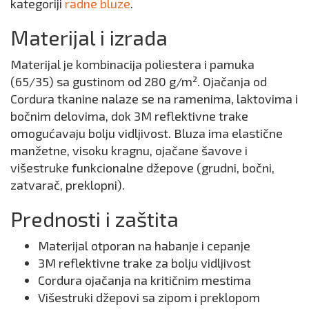
kategoriji
radne bluze
.
Materijal i izrada
Materijal je kombinacija poliestera i pamuka
(65/35) sa gustinom od 280 g/m². Ojačanja od
Cordura tkanine nalaze se na ramenima, laktovima i
bočnim delovima, dok 3M reflektivne trake
omogućavaju bolju vidljivost. Bluza ima elastične
manžetne, visoku kragnu, ojačane šavove i
višestruke funkcionalne džepove (grudni, bočni,
zatvarač, preklopni).
Prednosti i zaštita
Materijal otporan na habanje i cepanje
3M reflektivne trake za bolju vidljivost
Cordura ojačanja na kritičnim mestima
Višestruki džepovi sa zipom i preklopom