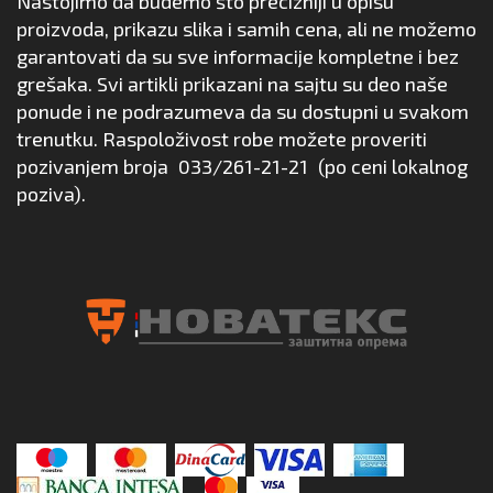
Nastojimo da budemo što precizniji u opisu
proizvoda, prikazu slika i samih cena, ali ne možemo
garantovati da su sve informacije kompletne i bez
grešaka. Svi artikli prikazani na sajtu su deo naše
ponude i ne podrazumeva da su dostupni u svakom
trenutku. Raspoloživost robe možete proveriti
pozivanjem broja
033/261-21-21
(po ceni lokalnog
poziva).