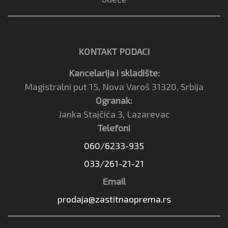
KONTAKT PODACI
Kancelarija i skladište:
Magistralni put 15, Nova Varoš 31320, Srbija
Ogranak:
Janka Stajčića 3, Lazarevac
Telefoni
060/6233-935
033/261-21-21
Email
prodaja@zastitnaoprema.rs