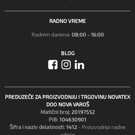
RADNO VREME
Radnim danima:
08:00 - 16:00
BLOG
PREDUZEĆE ZA PROIZVODNJU I TRGOVINU NOVATEX
DOO NOVA VAROŠ
Matični broj:
20197552
PIB:
104630901
Šifra i naziv delatnosti:
1412
- Proizvodnja radne
odeće