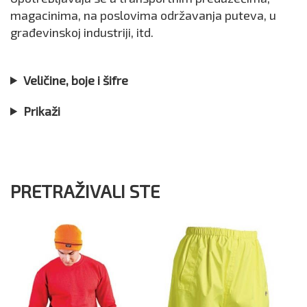
magacinima, na poslovima održavanja puteva, u
građevinskoj industriji, itd.
Veličine, boje i šifre
Prikaži
PRETRAŽIVALI STE