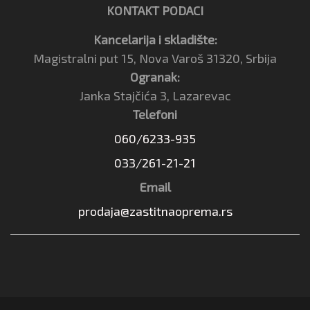
KONTAKT PODACI
Kancelarija i skladište:
Magistralni put 15, Nova Varoš 31320, Srbija
Ogranak:
Janka Stajčića 3, Lazarevac
Telefoni
060/6233-935
033/261-21-21
Email
prodaja@zastitnaoprema.rs