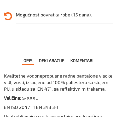
Mogućnost povratka robe (15 dana).
OPIS
DEKLARACIJE
KOMENTARI
Kvalitetne vodonepropusne radne pantalone visoke
vidljivosti, izradjene od 100% poliestera sa slojem
PU, u skladu sa EN 471, sa reflektivnim trakama.
Veličina:
S-XXXL
EN ISO 20471 1 EN 343 3-1
Upotrebljavaju se u transportnim preduzećima,