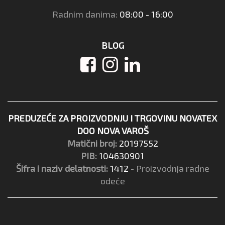
Radnim danima:
08:00 - 16:00
BLOG
PREDUZEĆE ZA PROIZVODNJU I TRGOVINU NOVATEX
DOO NOVA VAROŠ
Matični broj:
20197552
PIB:
104630901
Šifra i naziv delatnosti:
1412
- Proizvodnja radne
odeće