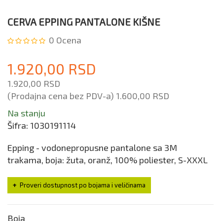
CERVA EPPING PANTALONE KIŠNE
0
Ocena
1.920,00 RSD
1.920,00 RSD
(Prodajna cena bez PDV-a)
1.600,00 RSD
Na stanju
Šifra:
1030191114
Epping - vodonepropusne pantalone sa 3M
trakama, boja: žuta, oranž, 100% poliester, S-XXXL
Proveri dostupnost po bojama i veličinama
Boja