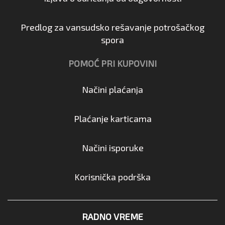
Predlog za vansudsko rešavanje potrošačkog
spora
POMOĆ PRI KUPOVINI
Načini plaćanja
Plaćanje karticama
Načini isporuke
Korisnička podrška
RADNO VREME