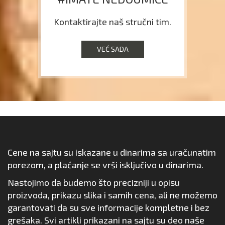
Kontaktirajte naš stručni tim.
VEĆ SADA
Cene na sajtu su iskazane u dinarima sa uračunatim
porezom, a plaćanje se vrši isključivo u dinarima.
Nastojimo da budemo što precizniji u opisu
proizvoda, prikazu slika i samih cena, ali ne možemo
garantovati da su sve informacije kompletne i bez
grešaka. Svi artikli prikazani na sajtu su deo naše