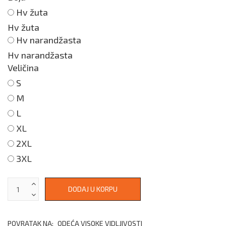
Hv žuta
Hv žuta
Hv narandžasta
Hv narandžasta
Veličina
S
M
L
XL
2XL
3XL
POVRATAK NA:
ODEĆA VISOKE VIDLJIVOSTI