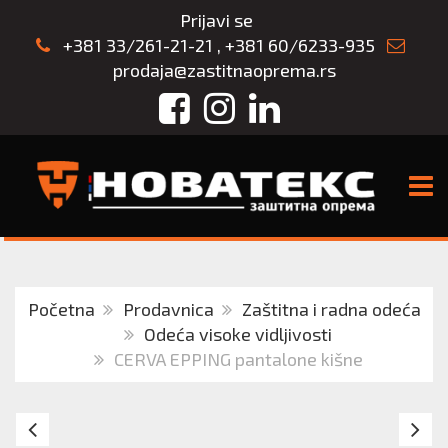
Prijavi se
+381 33/261-21-21
,
+381 60/6233-935
prodaja@zastitnaoprema.rs
Facebook
Instagram
LinkedIn
TOGG
Početna
Prodavnica
Zaštitna i radna odeća
Odeća visoke vidljivosti
CERVA EPPING pantalone kišne
CERVA
HI