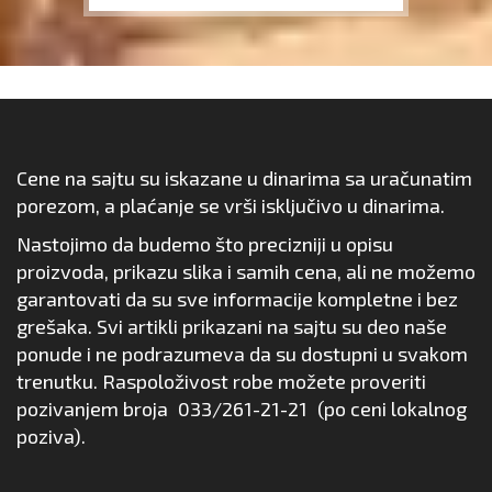
Cene na sajtu su iskazane u dinarima sa uračunatim
porezom, a plaćanje se vrši isključivo u dinarima.
Nastojimo da budemo što precizniji u opisu
proizvoda, prikazu slika i samih cena, ali ne možemo
garantovati da su sve informacije kompletne i bez
grešaka. Svi artikli prikazani na sajtu su deo naše
ponude i ne podrazumeva da su dostupni u svakom
trenutku. Raspoloživost robe možete proveriti
pozivanjem broja
033/261-21-21
(po ceni lokalnog
poziva).