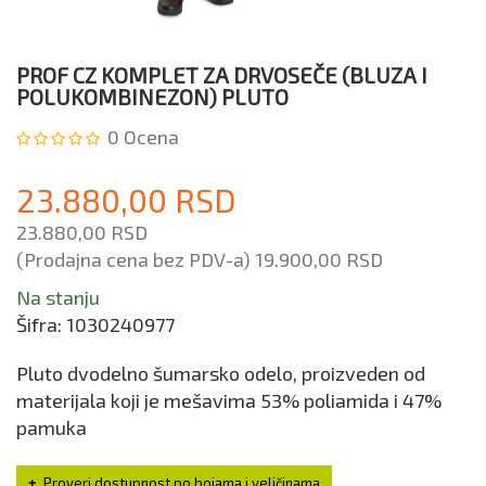
PROF CZ KOMPLET ZA DRVOSEČE (BLUZA I
POLUKOMBINEZON) PLUTO
0
Ocena
23.880,00 RSD
23.880,00 RSD
(Prodajna cena bez PDV-a)
19.900,00 RSD
Na stanju
Šifra:
1030240977
Pluto dvodelno šumarsko odelo, proizveden od
materijala koji je mešavima 53% poliamida i 47%
pamuka
Proveri dostupnost po bojama i veličinama