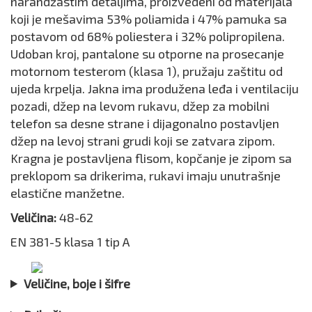
narandžastim detaljima, proizvedeni od materijala
koji je mešavima 53% poliamida i 47% pamuka sa
postavom od 68% poliestera i 32% polipropilena.
Udoban kroj, pantalone su otporne na prosecanje
motornom testerom (klasa 1), pružaju zaštitu od
ujeda krpelja. Jakna ima produžena leđa i ventilaciju
pozadi, džep na levom rukavu, džep za mobilni
telefon sa desne strane i dijagonalno postavljen
džep na levoj strani grudi koji se zatvara zipom.
Kragna je postavljena flisom, kopčanje je zipom sa
preklopom sa drikerima, rukavi imaju unutrašnje
elastične manžetne.
Veličina:
48-62
EN 381-5 klasa 1 tip A
Veličine, boje i šifre