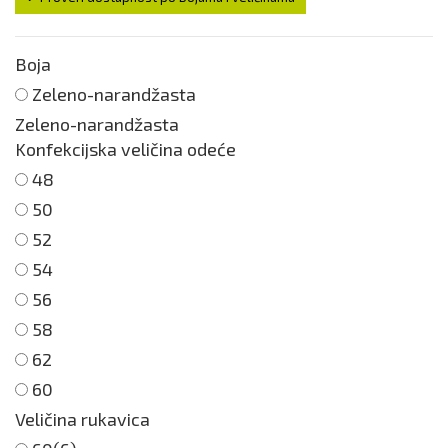
Boja
Zeleno-narandžasta
Zeleno-narandžasta
Konfekcijska veličina odeće
48
50
52
54
56
58
62
60
Veličina rukavica