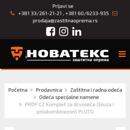
Prijavi se
+381 33/261-21-21
,
+381 60/6233-935
prodaja@zastitnaoprema.rs
Facebook
Instagram
LinkedIn
TOGG
Početna
Prodavnica
Zaštitna i radna odeća
Odeća specijalne namene
PROF CZ Komplet za drvoseče (bluza i
polukombinezon) PLUTO