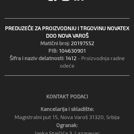
PREDUZEĆE ZA PROIZVODNJU I TRGOVINU NOVATEX
DOO NOVA VAROŠ
Matični broj:
20197552
PIB:
104630901
Šifra i naziv delatnosti:
1412
- Proizvodnja radne
odeće
KONTAKT PODACI
Kancelarija i skladište:
Magistralni put 15, Nova Varoš 31320, Srbija
Ogranak:
Janka Stajčića 3, Lazarevac