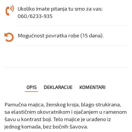
Ukoliko imate pitanja tu smo za vas:
060/6233-935
Mogućnost povratka robe (15 dana).
OPIS
DEKLARACIJE
KOMENTARI
Pamučna majica, ženskog kroja, blago strukirana,
sa elastičnim okovratnikom i ojačanjem u ramenom
šavu u kontrast boji. Telo majice je urađeno iz
jednog komada, bez bočnih šavova.