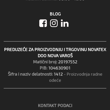
BLOG
PREDUZEĆE ZA PROIZVODNJU I TRGOVINU NOVATEX
DOO NOVA VAROŠ
Matični broj:
20197552
PIB:
104630901
Šifra i naziv delatnosti:
1412
- Proizvodnja radne
odeće
KONTAKT PODACI