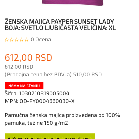
ŽENSKA MAJICA PAYPER SUNSET LADY
BOJA: SVETLO LJUBIČASTA VELIČINA: XL
0
Ocena
612,00 RSD
612,00 RSD
(Prodajna cena bez PDV-a)
510,00 RSD
NEMA NA STANJU
Šifra:
1030210819005004
MPN:
OD-PY0004660030-X
Pamučna ženska majica proizvedena od 100%
pamuka, težine 150 g/m2
Proveri dostupnost po bojama i veličinama