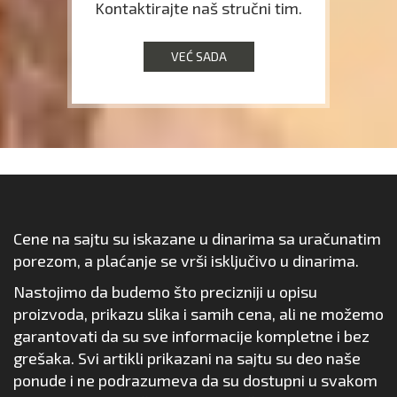
Kontaktirajte naš stručni tim.
VEĆ SADA
Cene na sajtu su iskazane u dinarima sa uračunatim
porezom, a plaćanje se vrši isključivo u dinarima.
Nastojimo da budemo što precizniji u opisu
proizvoda, prikazu slika i samih cena, ali ne možemo
garantovati da su sve informacije kompletne i bez
grešaka. Svi artikli prikazani na sajtu su deo naše
ponude i ne podrazumeva da su dostupni u svakom