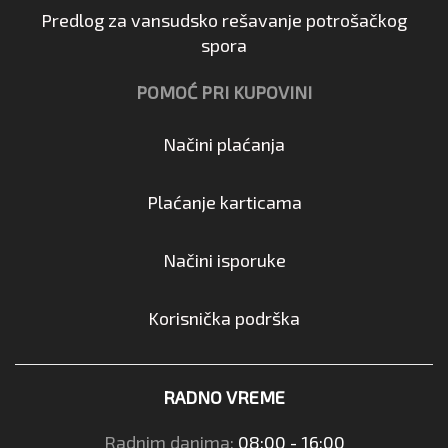
Predlog za vansudsko rešavanje potrošačkog
spora
POMOĆ PRI KUPOVINI
Načini plaćanja
Plaćanje karticama
Načini isporuke
Korisnička podrška
RADNO VREME
Radnim danima:
08:00 - 16:00