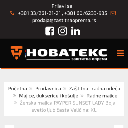
Prijavi se
+381 33/261-21-21
,
+381 60/6233-935
prodaja@zastitnaoprema.rs
Facebook
Instagram
LinkedIn
TOGG
Početna
Prodavnica
Zaštitna i radna odeća
Majice, dukserice i košulje
Radne majice
Ženska majica PAYPER SUNSET LADY Boja:
svetlo ljubičasta Veličina: XL