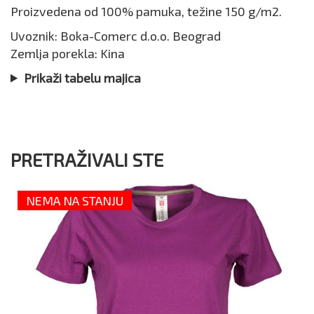
Proizvedena od 100% pamuka, težine 150 g/m2.
Uvoznik: Boka-Comerc d.o.o. Beograd
Zemlja porekla: Kina
Prikaži tabelu majica
PRETRAŽIVALI STE
NEMA NA STANJU