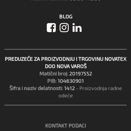
BLOG
PREDUZEĆE ZA PROIZVODNJU I TRGOVINU NOVATEX
DOO NOVA VAROŠ
Matični broj:
20197552
PIB:
104630901
Šifra i naziv delatnosti:
1412
- Proizvodnja radne
odeće
KONTAKT PODACI