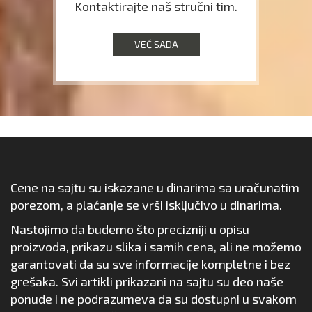
Kontaktirajte naš stručni tim.
VEĆ SADA
Cene na sajtu su iskazane u dinarima sa uračunatim
porezom, a plaćanje se vrši isključivo u dinarima.
Nastojimo da budemo što precizniji u opisu
proizvoda, prikazu slika i samih cena, ali ne možemo
garantovati da su sve informacije kompletne i bez
grešaka. Svi artikli prikazani na sajtu su deo naše
ponude i ne podrazumeva da su dostupni u svakom