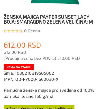
ŽENSKA MAJICA PAYPER SUNSET LADY
BOJA: SMARAGDNO ZELENA VELIČINA: M
0
Ocena
612,00 RSD
612,00 RSD
(Prodajna cena bez PDV-a)
510,00 RSD
NEMA NA STANJU
Šifra:
1030210819505002
MPN:
OD-PY0004660030-X
Pamučna ženska majica proizvedena od 100%
pamuka, težine 150 g/m2
Proveri dostupnost po bojama i veličinama