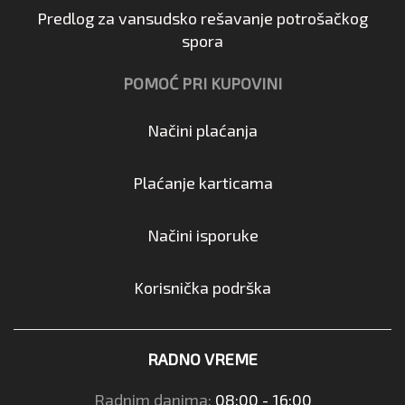
Predlog za vansudsko rešavanje potrošačkog
spora
POMOĆ PRI KUPOVINI
Načini plaćanja
Plaćanje karticama
Načini isporuke
Korisnička podrška
RADNO VREME
Radnim danima:
08:00 - 16:00