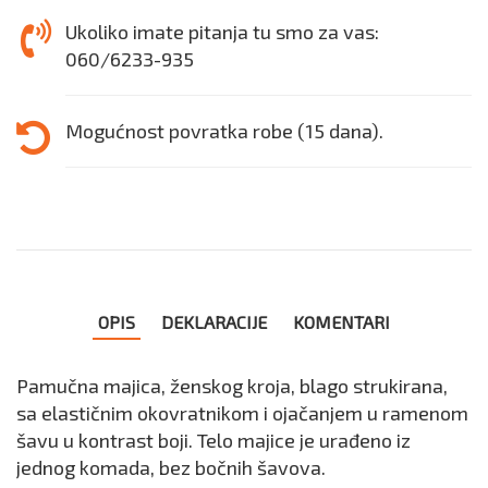
Ukoliko imate pitanja tu smo za vas:
060/6233-935
Mogućnost povratka robe (15 dana).
OPIS
DEKLARACIJE
KOMENTARI
Pamučna majica, ženskog kroja, blago strukirana,
sa elastičnim okovratnikom i ojačanjem u ramenom
šavu u kontrast boji. Telo majice je urađeno iz
jednog komada, bez bočnih šavova.