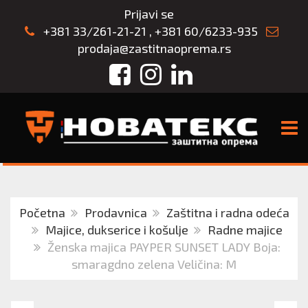
Prijavi se
+381 33/261-21-21
,
+381 60/6233-935
prodaja@zastitnaoprema.rs
Facebook
Instagram
LinkedIn
TOGG
Početna
Prodavnica
Zaštitna i radna odeća
Majice, dukserice i košulje
Radne majice
Ženska majica PAYPER SUNSET LADY Boja:
smaragdno zelena Veličina: M