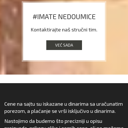
#IMATE NEDOUMICE
Kontaktirajte naš stručni tim.
VEĆ SADA
Cene na sajtu su iskazane u dinarima sa uračunatim
porezom, a plaćanje se vrši isključivo u dinarima.
Nastojimo da budemo što precizniji u opisu
proizvoda, prikazu slika i samih cena, ali ne možemo