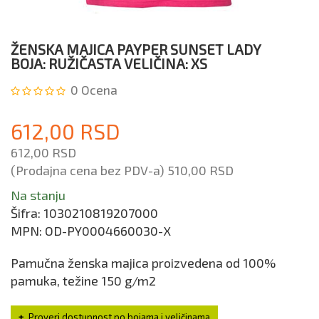
ŽENSKA MAJICA PAYPER SUNSET LADY
BOJA: RUŽIČASTA VELIČINA: XS
0
Ocena
612,00 RSD
612,00 RSD
(Prodajna cena bez PDV-a)
510,00 RSD
Na stanju
Šifra:
1030210819207000
MPN:
OD-PY0004660030-X
Pamučna ženska majica proizvedena od 100%
pamuka, težine 150 g/m2
Proveri dostupnost po bojama i veličinama