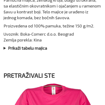
sa elastičnim okovratnikom i ojačanjem u ramenom
šavu u kontrast boji. Telo majice je urađeno iz
jednog komada, bez bočnih šavova.
Proizvedena od 100% pamuka, težine 150 g/m2.
Uvoznik: Boka-Comerc d.o.o. Beograd
Zemlja porekla: Kina
Prikaži tabelu majica
PRETRAŽIVALI STE