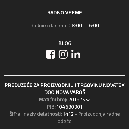
RADNO VREME
Radnim danima:
08:00 - 16:00
BLOG
PREDUZEĆE ZA PROIZVODNJU I TRGOVINU NOVATEX
DOO NOVA VAROŠ
Matični broj:
20197552
PIB:
104630901
Šifra i naziv delatnosti:
1412
- Proizvodnja radne
odeće