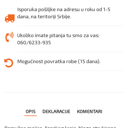
Isporuka pošiljke na adresu u roku od 1-5
dana, na teritoriji Srbije.
Ukoliko imate pitanja tu smo za vas:
060/6233-935
Mogućnost povratka robe (15 dana).
OPIS
DEKLARACIJE
KOMENTARI
Pamučna majica, ženskog kroja, blago strukirana,