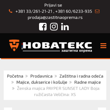
Prijavi se
+381 33/261-21-21
,
+381 60/6233-935
prodaja@zastitnaoprema.rs
Facebook
Instagram
LinkedIn
TOGG
Početna
Prodavnica
Zaštitna i radna odeća
Majice, dukserice i košulje
Radne majice
Ženska majica PAYPER SUNSET LADY Boja:
ružičasta Veličina: XS