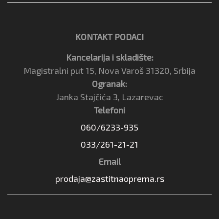
KONTAKT PODACI
Kancelarija i skladište:
Magistralni put 15, Nova Varoš 31320, Srbija
Ogranak:
Janka Stajčića 3, Lazarevac
Telefoni
060/6233-935
033/261-21-21
Email
prodaja@zastitnaoprema.rs