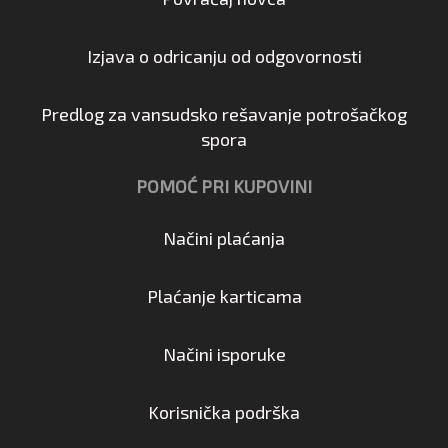
Izjava o odricanju od odgovornosti
Predlog za vansudsko rešavanje potrošačkog
spora
POMOĆ PRI KUPOVINI
Načini plaćanja
Plaćanje karticama
Načini isporuke
Korisnička podrška