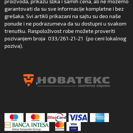
proizvoda, prikazu slika i samih cena, ali ne možemo
garantovati da su sve informacije kompletne i bez
grešaka. Svi artikli prikazani na sajtu su deo naše
ponude i ne podrazumeva da su dostupni u svakom
trenutku. Raspoloživost robe možete proveriti
pozivanjem broja
033/261-21-21
(po ceni lokalnog
poziva).