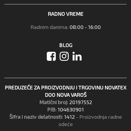
RADNO VREME
Radnim danima:
08:00 - 16:00
BLOG
PREDUZEĆE ZA PROIZVODNJU I TRGOVINU NOVATEX
DOO NOVA VAROŠ
Matični broj:
20197552
PIB:
104630901
Šifra i naziv delatnosti:
1412
- Proizvodnja radne
odeće