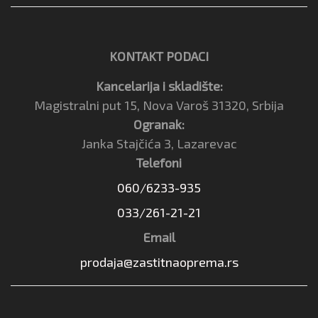
KONTAKT PODACI
Kancelarija i skladište:
Magistralni put 15, Nova Varoš 31320, Srbija
Ogranak:
Janka Stajčića 3, Lazarevac
Telefoni
060/6233-935
033/261-21-21
Email
prodaja@zastitnaoprema.rs