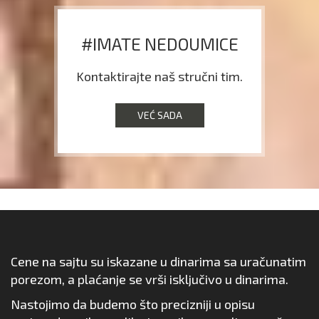
#IMATE NEDOUMICE
Kontaktirajte naš stručni tim.
VEĆ SADA
Cene na sajtu su iskazane u dinarima sa uračunatim
porezom, a plaćanje se vrši isključivo u dinarima.
Nastojimo da budemo što precizniji u opisu