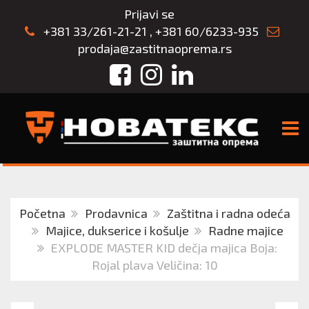
Prijavi se
+381 33/261-21-21
,
+381 60/6233-935
prodaja@zastitnaoprema.rs
Facebook
Instagram
LinkedIn
TOGG
Početna
Prodavnica
Zaštitna i radna odeća
Majice, dukserice i košulje
Radne majice
EXPLODE MASTER KID dečja majica Boja:
Rojal plava Veličina: 10