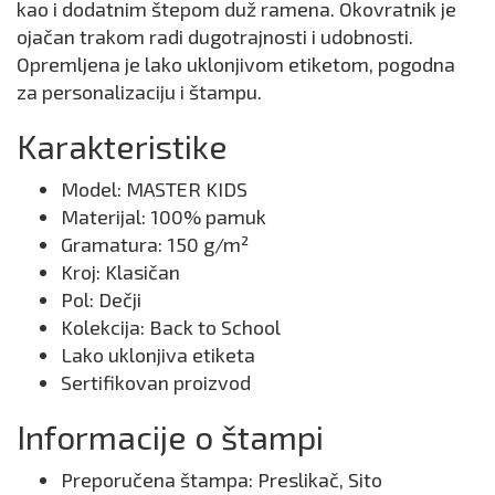
kao i dodatnim štepom duž ramena. Okovratnik je
ojačan trakom radi dugotrajnosti i udobnosti.
Opremljena je lako uklonjivom etiketom, pogodna
za personalizaciju i štampu.
Karakteristike
Model: MASTER KIDS
Materijal: 100% pamuk
Gramatura: 150 g/m²
Kroj: Klasičan
Pol: Dečji
Kolekcija: Back to School
Lako uklonjiva etiketa
Sertifikovan proizvod
Informacije o štampi
Preporučena štampa: Preslikač, Sito