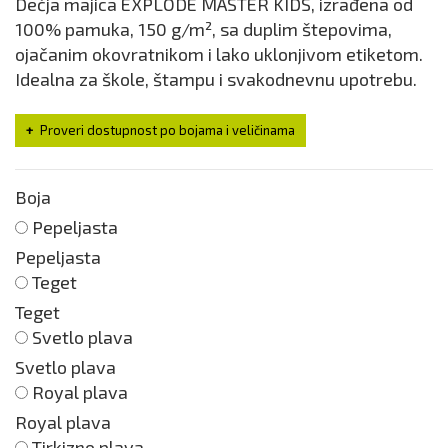
Dečja majica EXPLODE MASTER KIDS, izrađena od
100% pamuka, 150 g/m², sa duplim štepovima,
ojačanim okovratnikom i lako uklonjivom etiketom.
Idealna za škole, štampu i svakodnevnu upotrebu.
Proveri dostupnost po bojama i veličinama
Boja
Pepeljasta
Pepeljasta
Teget
Teget
Svetlo plava
Svetlo plava
Royal plava
Royal plava
Tirkizno plava