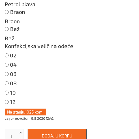
Petrol plava
Braon
Braon
Bež
Bež
Konfekcijska veličina odeće
02
04
06
08
10
12
Na stanju:
1025 kom.
Lager osvežen: 9.8.2026 12:42