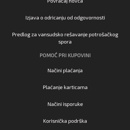
Povraćaj novca
Izjava o odricanju od odgovornosti
Predlog za vansudsko rešavanje potrošačkog
spora
POMOĆ PRI KUPOVINI
Načini plaćanja
Plaćanje karticama
Načini isporuke
Korisnička podrška