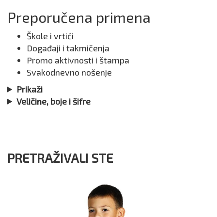
Preporučena primena
Škole i vrtići
Događaji i takmičenja
Promo aktivnosti i štampa
Svakodnevno nošenje
Prikaži
Veličine, boje i šifre
PRETRAŽIVALI STE