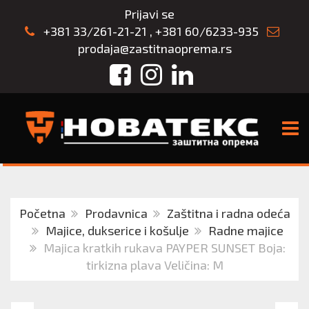
Prijavi se
+381 33/261-21-21
,
+381 60/6233-935
prodaja@zastitnaoprema.rs
Facebook
Instagram
LinkedIn
TOGG
Početna
Prodavnica
Zaštitna i radna odeća
Majice, dukserice i košulje
Radne majice
Majica kratkih rukava PAYPER SUNSET Boja:
tirkizna plava Veličina: M