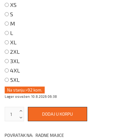
XS
S
M
L
XL
2XL
3XL
4XL
5XL
Na stanju:
>92 kom.
Lager osvežen: 10.8.2026 06:38
POVRATAK NA:
RADNE MAJICE