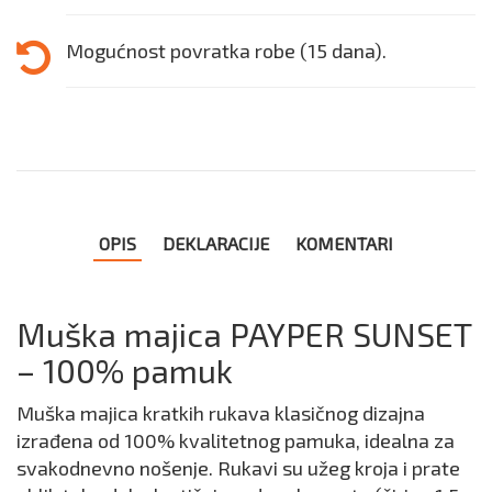
Mogućnost povratka robe (15 dana).
OPIS
DEKLARACIJE
KOMENTARI
Muška majica PAYPER SUNSET
– 100% pamuk
Muška majica kratkih rukava klasičnog dizajna
izrađena od 100% kvalitetnog pamuka, idealna za
svakodnevno nošenje. Rukavi su užeg kroja i prate