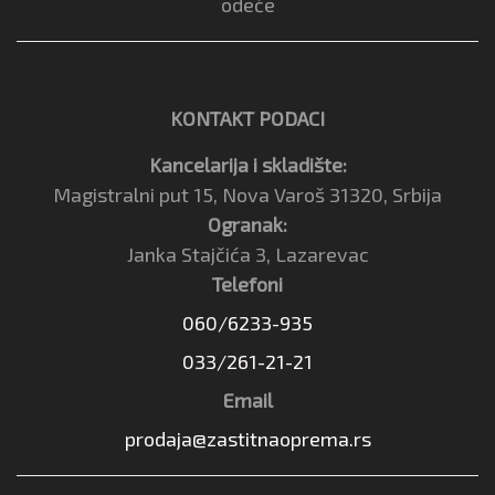
odeće
KONTAKT PODACI
Kancelarija i skladište:
Magistralni put 15, Nova Varoš 31320, Srbija
Ogranak:
Janka Stajčića 3, Lazarevac
Telefoni
060/6233-935
033/261-21-21
Email
prodaja@zastitnaoprema.rs