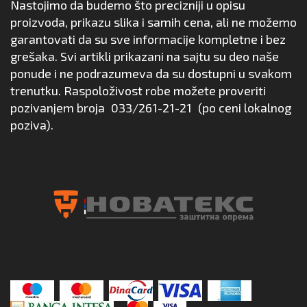
Nastojimo da budemo što precizniji u opisu
proizvoda, prikazu slika i samih cena, ali ne možemo
garantovati da su sve informacije kompletne i bez
grešaka. Svi artikli prikazani na sajtu su deo naše
ponude i ne podrazumeva da su dostupni u svakom
trenutku. Raspoloživost robe možete proveriti
pozivanjem broja
033/261-21-21
(po ceni lokalnog
poziva).