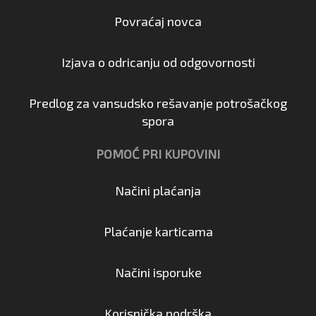
Povraćaj novca
Izjava o odricanju od odgovornosti
Predlog za vansudsko rešavanje potrošačkog
spora
POMOĆ PRI KUPOVINI
Načini plaćanja
Plaćanje karticama
Načini isporuke
Korisnička podrška