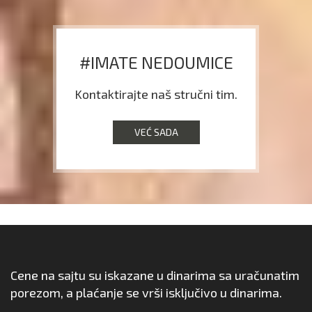
#IMATE NEDOUMICE
Kontaktirajte naš stručni tim.
VEĆ SADA
Cene na sajtu su iskazane u dinarima sa uračunatim
porezom, a plaćanje se vrši isključivo u dinarima.