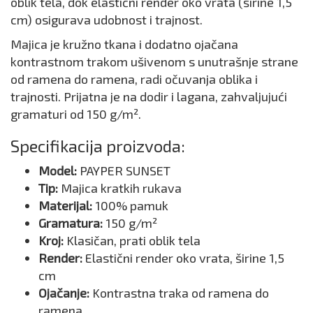
oblik tela, dok elastični render oko vrata (širine 1,5
cm) osigurava udobnost i trajnost.
Majica je kružno tkana i dodatno ojačana
kontrastnom trakom ušivenom s unutrašnje strane
od ramena do ramena, radi očuvanja oblika i
trajnosti. Prijatna je na dodir i lagana, zahvaljujući
gramaturi od 150 g/m².
Specifikacija proizvoda:
Model:
PAYPER SUNSET
Tip:
Majica kratkih rukava
Materijal:
100% pamuk
Gramatura:
150 g/m²
Kroj:
Klasičan, prati oblik tela
Render:
Elastični render oko vrata, širine 1,5
cm
Ojačanje:
Kontrastna traka od ramena do
ramena