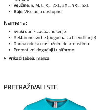
Veličine:
S, M, L, XL, 2XL, 3XL, 4XL, 5XL
Boje:
Više boja dostupno
Namena:
Svaki dan / casual nošenje
Reklamne svrhe (pogodna za brendiranje)
Radna odeća u uslužnim delatnostima
Promotivni događaji i uniforme
Prikaži tabelu majica
PRETRAŽIVALI STE