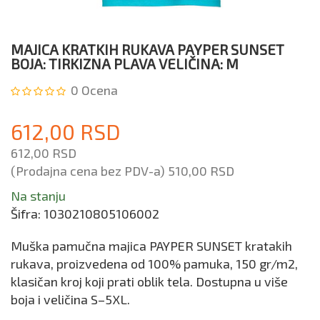
MAJICA KRATKIH RUKAVA PAYPER SUNSET
BOJA: TIRKIZNA PLAVA VELIČINA: M
0
Ocena
612,00 RSD
612,00 RSD
(Prodajna cena bez PDV-a)
510,00 RSD
Na stanju
Šifra:
1030210805106002
Muška pamučna majica PAYPER SUNSET kratakih
rukava, proizvedena od 100% pamuka, 150 gr/m2,
klasičan kroj koji prati oblik tela. Dostupna u više
boja i veličina S–5XL.