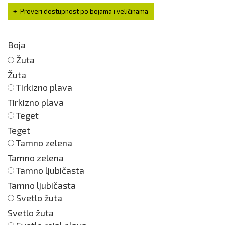
Proveri dostupnost po bojama i veličinama
Boja
Žuta
Žuta
Tirkizno plava
Tirkizno plava
Teget
Teget
Tamno zelena
Tamno zelena
Tamno ljubičasta
Tamno ljubičasta
Svetlo žuta
Svetlo žuta