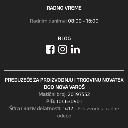
RADNO VREME
Radnim danima:
08:00 - 16:00
BLOG
PREDUZEĆE ZA PROIZVODNJU I TRGOVINU NOVATEX
DOO NOVA VAROŠ
Matični broj:
20197552
PIB:
104630901
Šifra i naziv delatnosti:
1412
- Proizvodnja radne
odeće