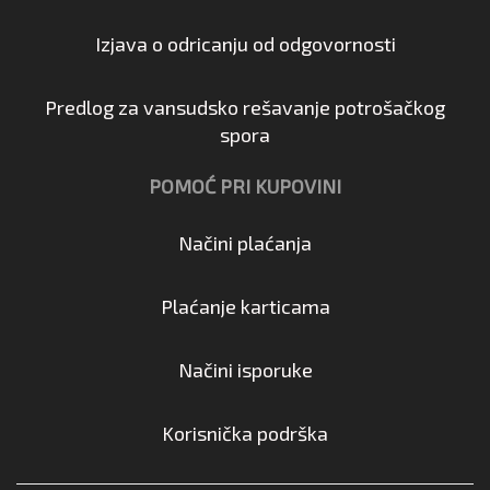
Izjava o odricanju od odgovornosti
Predlog za vansudsko rešavanje potrošačkog
spora
POMOĆ PRI KUPOVINI
Načini plaćanja
Plaćanje karticama
Načini isporuke
Korisnička podrška