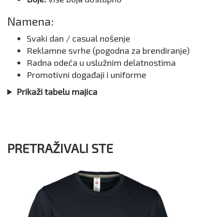
Namena:
Svaki dan / casual nošenje
Reklamne svrhe (pogodna za brendiranje)
Radna odeća u uslužnim delatnostima
Promotivni događaji i uniforme
Prikaži tabelu majica
PRETRAŽIVALI STE