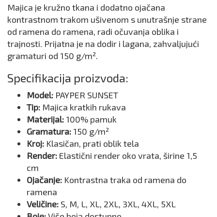
Majica je kružno tkana i dodatno ojačana
kontrastnom trakom ušivenom s unutrašnje strane
od ramena do ramena, radi očuvanja oblika i
trajnosti. Prijatna je na dodir i lagana, zahvaljujući
gramaturi od 150 g/m².
Specifikacija proizvoda:
Model:
PAYPER SUNSET
Tip:
Majica kratkih rukava
Materijal:
100% pamuk
Gramatura:
150 g/m²
Kroj:
Klasičan, prati oblik tela
Render:
Elastični render oko vrata, širine 1,5
cm
Ojačanje:
Kontrastna traka od ramena do
ramena
Veličine:
S, M, L, XL, 2XL, 3XL, 4XL, 5XL
Boje:
Više boja dostupno