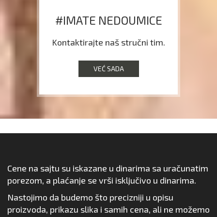
#IMATE NEDOUMICE
Kontaktirajte naš stručni tim.
VEĆ SADA
Cene na sajtu su iskazane u dinarima sa uračunatim
porezom, a plaćanje se vrši isključivo u dinarima.
Nastojimo da budemo što precizniji u opisu
proizvoda, prikazu slika i samih cena, ali ne možemo