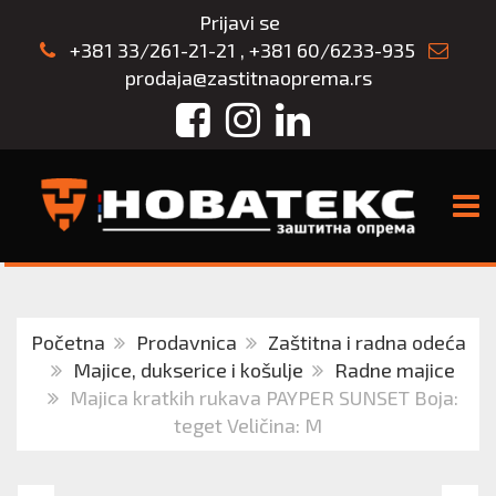
Prijavi se
+381 33/261-21-21
,
+381 60/6233-935
prodaja@zastitnaoprema.rs
Facebook
Instagram
LinkedIn
TOGG
Početna
Prodavnica
Zaštitna i radna odeća
Majice, dukserice i košulje
Radne majice
Majica kratkih rukava PAYPER SUNSET Boja:
teget Veličina: M