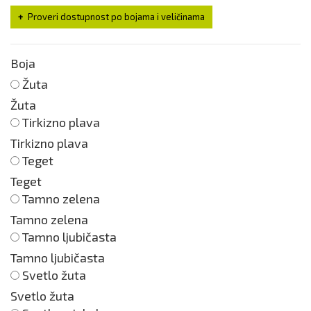
Proveri dostupnost po bojama i veličinama
Boja
Žuta
Žuta
Tirkizno plava
Tirkizno plava
Teget
Teget
Tamno zelena
Tamno zelena
Tamno ljubičasta
Tamno ljubičasta
Svetlo žuta
Svetlo žuta