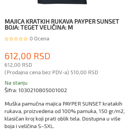
MAJICA KRATKIH RUKAVA PAYPER SUNSET
BOJA: TEGET VELIČINA: M
0
Ocena
612,00 RSD
612,00 RSD
(Prodajna cena bez PDV-a)
510,00 RSD
Na stanju
Šifra:
1030210805001002
Muška pamučna majica PAYPER SUNSET kratakih
rukava, proizvedena od 100% pamuka, 150 gr/m2,
klasičan kroj koji prati oblik tela. Dostupna u više
boja i veličina S–5XL.