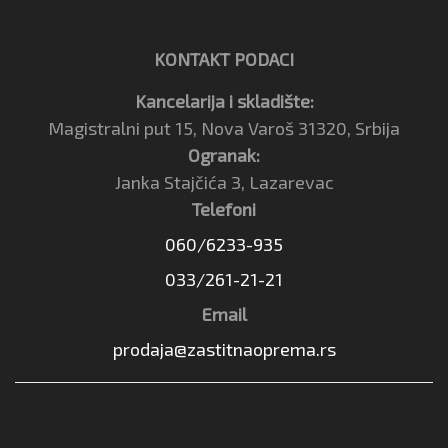
KONTAKT PODACI
Kancelarija i skladište:
Magistralni put 15, Nova Varoš 31320, Srbija
Ogranak:
Janka Stajčića 3, Lazarevac
Telefoni
060/6233-935
033/261-21-21
Email
prodaja@zastitnaoprema.rs