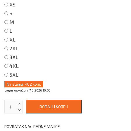
XS
S
M
L
XL
2XL
3XL
4XL
5XL
Na stanju:
>102 kom.
Lager osvežen: 7.8.2026 10:03
POVRATAK NA:
RADNE MAJICE