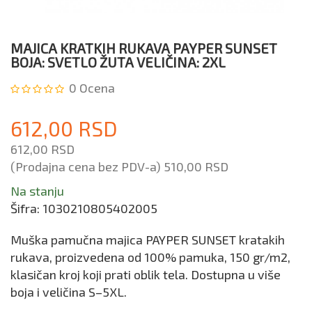
MAJICA KRATKIH RUKAVA PAYPER SUNSET
BOJA: SVETLO ŽUTA VELIČINA: 2XL
0
Ocena
612,00 RSD
612,00 RSD
(Prodajna cena bez PDV-a)
510,00 RSD
Na stanju
Šifra:
1030210805402005
Muška pamučna majica PAYPER SUNSET kratakih
rukava, proizvedena od 100% pamuka, 150 gr/m2,
klasičan kroj koji prati oblik tela. Dostupna u više
boja i veličina S–5XL.