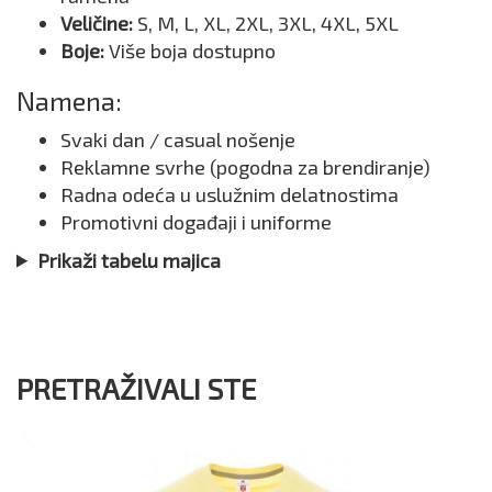
Veličine:
S, M, L, XL, 2XL, 3XL, 4XL, 5XL
Boje:
Više boja dostupno
Namena:
Svaki dan / casual nošenje
Reklamne svrhe (pogodna za brendiranje)
Radna odeća u uslužnim delatnostima
Promotivni događaji i uniforme
Prikaži tabelu majica
PRETRAŽIVALI STE