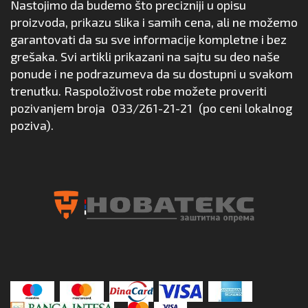
Nastojimo da budemo što precizniji u opisu
proizvoda, prikazu slika i samih cena, ali ne možemo
garantovati da su sve informacije kompletne i bez
grešaka. Svi artikli prikazani na sajtu su deo naše
ponude i ne podrazumeva da su dostupni u svakom
trenutku. Raspoloživost robe možete proveriti
pozivanjem broja
033/261-21-21
(po ceni lokalnog
poziva).