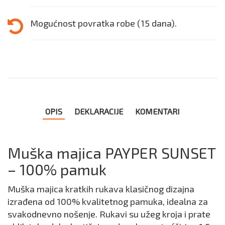
Mogućnost povratka robe (15 dana).
OPIS
DEKLARACIJE
KOMENTARI
Muška majica PAYPER SUNSET
– 100% pamuk
Muška majica kratkih rukava klasičnog dizajna
izrađena od 100% kvalitetnog pamuka, idealna za
svakodnevno nošenje. Rukavi su užeg kroja i prate