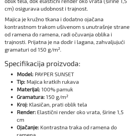
oblik tela, dok elastični render oko vrata (širine 1,5
cm) osigurava udobnost i trajnost.
Majica je kružno tkana i dodatno ojačana
kontrastnom trakom ušivenom s unutrašnje strane
od ramena do ramena, radi očuvanja oblika i
trajnosti. Prijatna je na dodir i lagana, zahvaljujući
gramaturi od 150 g/m².
Specifikacija proizvoda:
Model:
PAYPER SUNSET
Tip:
Majica kratkih rukava
Materijal:
100% pamuk
Gramatura:
150 g/m²
Kroj:
Klasičan, prati oblik tela
Render:
Elastični render oko vrata, širine 1,5
cm
Ojačanje:
Kontrastna traka od ramena do
ramena