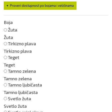
Proveri dostupnost po bojama i veličinama
Boja
Žuta
Žuta
Tirkizno plava
Tirkizno plava
Teget
Teget
Tamno zelena
Tamno zelena
Tamno ljubičasta
Tamno ljubičasta
Svetlo žuta
Svetlo žuta