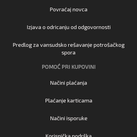
Povraćaj novca
Izjava o odricanju od odgovornosti
Predlog za vansudsko rešavanje potrošačkog
spora
POMOĆ PRI KUPOVINI
Načini plaćanja
Plaćanje karticama
Načini isporuke
Korisnička podrška