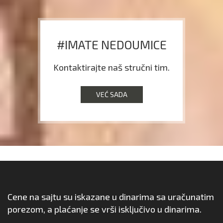
#IMATE NEDOUMICE
Kontaktirajte naš stručni tim.
VEĆ SADA
Cene na sajtu su iskazane u dinarima sa uračunatim
porezom, a plaćanje se vrši isključivo u dinarima.