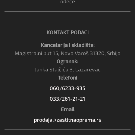
odeće
KONTAKT PODACI
Kancelarija i skladište:
Magistralni put 15, Nova Varoš 31320, Srbija
Ogranak:
Janka Stajčića 3, Lazarevac
Telefoni
060/6233-935
033/261-21-21
Email
prodaja@zastitnaoprema.rs