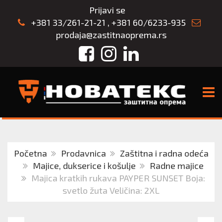
Prijavi se
+381 33/261-21-21
,
+381 60/6233-935
prodaja@zastitnaoprema.rs
Facebook
Instagram
LinkedIn
TOGG
Početna
Prodavnica
Zaštitna i radna odeća
Majice, dukserice i košulje
Radne majice
Majica kratkih rukava PAYPER SUNSET Boja:
svetlo žuta Veličina: 2XL