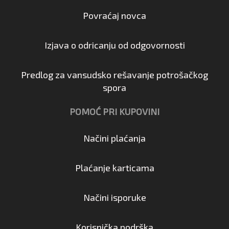
Povraćaj novca
Izjava o odricanju od odgovornosti
Predlog za vansudsko rešavanje potrošačkog
spora
POMOĆ PRI KUPOVINI
Načini plaćanja
Plaćanje karticama
Načini isporuke
Korisnička podrška