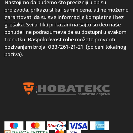
Nastojimo da budemo što precizniji u opisu
proizvoda, prikazu slika i samih cena, ali ne možemo
garantovati da su sve informacije kompletne i bez
grešaka. Svi artikli prikazani na sajtu su deo naše
ponude i ne podrazumeva da su dostupni u svakom
trenutku. Raspoloživost robe možete proveriti
pozivanjem broja
033/261-21-21
(po ceni lokalnog
poziva).