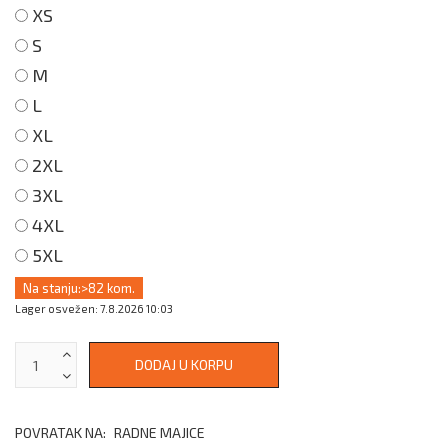
XS
S
M
L
XL
2XL
3XL
4XL
5XL
Na stanju:
>82 kom.
Lager osvežen: 7.8.2026 10:03
POVRATAK NA:
RADNE MAJICE