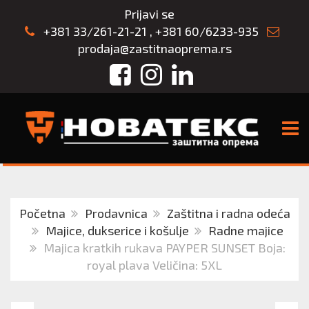
Prijavi se
+381 33/261-21-21
,
+381 60/6233-935
prodaja@zastitnaoprema.rs
Facebook
Instagram
LinkedIn
TOGG
Početna
Prodavnica
Zaštitna i radna odeća
Majice, dukserice i košulje
Radne majice
Majica kratkih rukava PAYPER SUNSET Boja:
royal plava Veličina: 5XL