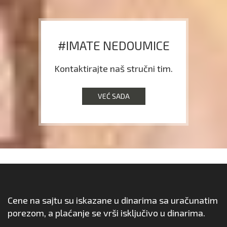
#IMATE NEDOUMICE
Kontaktirajte naš stručni tim.
VEĆ SADA
Cene na sajtu su iskazane u dinarima sa uračunatim
porezom, a plaćanje se vrši isključivo u dinarima.