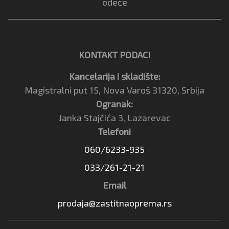
odeće
KONTAKT PODACI
Kancelarija i skladište:
Magistralni put 15, Nova Varoš 31320, Srbija
Ogranak:
Janka Stajčića 3, Lazarevac
Telefoni
060/6233-935
033/261-21-21
Email
prodaja@zastitnaoprema.rs