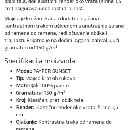
oblik tela, dok elastični render oko vrata (širine 1,5
cm) osigurava udobnost i trajnost.
Majica je kružno tkana i dodatno ojačana
kontrastnom trakom ušivenom s unutrašnje strane
od ramena do ramena, radi očuvanja oblika i
trajnosti. Prijatna je na dodir i lagana, zahvaljujući
gramaturi od 150 g/m².
Specifikacija proizvoda:
Model:
PAYPER SUNSET
Tip:
Majica kratkih rukava
Materijal:
100% pamuk
Gramatura:
150 g/m²
Kroj:
Klasičan, prati oblik tela
Render:
Elastični render oko vrata, širine 1,5
cm
Ojačanje:
Kontrastna traka od ramena do
ramena