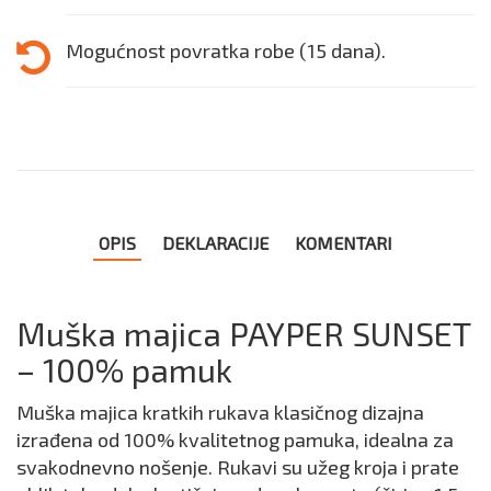
Mogućnost povratka robe (15 dana).
OPIS
DEKLARACIJE
KOMENTARI
Muška majica PAYPER SUNSET
– 100% pamuk
Muška majica kratkih rukava klasičnog dizajna
izrađena od 100% kvalitetnog pamuka, idealna za
svakodnevno nošenje. Rukavi su užeg kroja i prate