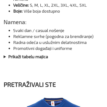
Veličine:
S, M, L, XL, 2XL, 3XL, 4XL, 5XL
Boje:
Više boja dostupno
Namena:
Svaki dan / casual nošenje
Reklamne svrhe (pogodna za brendiranje)
Radna odeća u uslužnim delatnostima
Promotivni događaji i uniforme
Prikaži tabelu majica
PRETRAŽIVALI STE