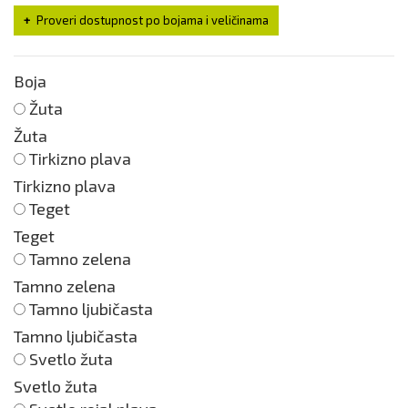
Proveri dostupnost po bojama i veličinama
Boja
Žuta
Žuta
Tirkizno plava
Tirkizno plava
Teget
Teget
Tamno zelena
Tamno zelena
Tamno ljubičasta
Tamno ljubičasta
Svetlo žuta
Svetlo žuta