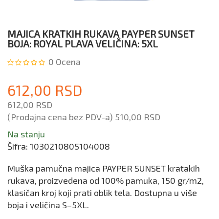
MAJICA KRATKIH RUKAVA PAYPER SUNSET
BOJA: ROYAL PLAVA VELIČINA: 5XL
0
Ocena
612,00 RSD
612,00 RSD
(Prodajna cena bez PDV-a)
510,00 RSD
Na stanju
Šifra:
1030210805104008
Muška pamučna majica PAYPER SUNSET kratakih
rukava, proizvedena od 100% pamuka, 150 gr/m2,
klasičan kroj koji prati oblik tela. Dostupna u više
boja i veličina S–5XL.