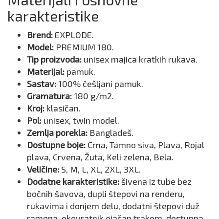
karakteristike
Brend:
EXPLODE.
Model:
PREMIUM 180.
Tip proizvoda:
unisex majica kratkih rukava.
Materijal:
pamuk.
Sastav:
100% češljani pamuk.
Gramatura:
180 g/m2.
Kroj:
klasičan.
Pol:
unisex, twin model.
Zemlja porekla:
Bangladeš.
Dostupne boje:
Crna, Tamno siva, Plava, Rojal
plava, Crvena, Žuta, Keli zelena, Bela.
Veličine:
S, M, L, XL, 2XL, 3XL.
Dodatne karakteristike:
šivena iz tube bez
bočnih šavova, dupli štepovi na renderu,
rukavima i donjem delu, dodatni štepovi duž
ramena, okovratnik ojačan trakom, dostupna