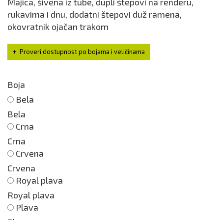
Majica, šivena iz tube, dupli štepovi na renderu,
rukavima i dnu, dodatni štepovi duž ramena,
okovratnik ojačan trakom
Proveri dostupnost po bojama i veličinama
Boja
Bela
Bela
Crna
Crna
Crvena
Crvena
Royal plava
Royal plava
Plava