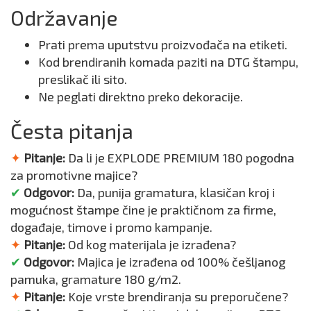
Održavanje
Prati prema uputstvu proizvođača na etiketi.
Kod brendiranih komada paziti na DTG štampu,
preslikač ili sito.
Ne peglati direktno preko dekoracije.
Česta pitanja
✦
Pitanje:
Da li je EXPLODE PREMIUM 180 pogodna
za promotivne majice?
✔
Odgovor:
Da, punija gramatura, klasičan kroj i
mogućnost štampe čine je praktičnom za firme,
događaje, timove i promo kampanje.
✦
Pitanje:
Od kog materijala je izrađena?
✔
Odgovor:
Majica je izrađena od 100% češljanog
pamuka, gramature 180 g/m2.
✦
Pitanje:
Koje vrste brendiranja su preporučene?