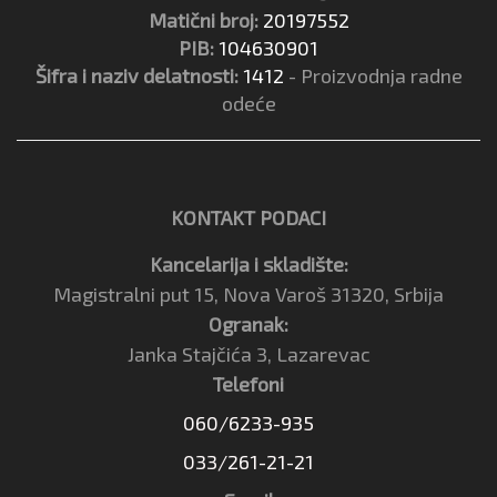
Matični broj:
20197552
PIB:
104630901
Šifra i naziv delatnosti:
1412
- Proizvodnja radne
odeće
KONTAKT PODACI
Kancelarija i skladište:
Magistralni put 15, Nova Varoš 31320, Srbija
Ogranak:
Janka Stajčića 3, Lazarevac
Telefoni
060/6233-935
033/261-21-21