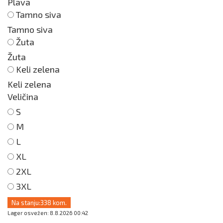
Plava
Tamno siva
Tamno siva
Žuta
Žuta
Keli zelena
Keli zelena
Veličina
S
M
L
XL
2XL
3XL
Na stanju:
338 kom.
Lager osvežen: 8.8.2026 00:42