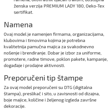
ženska verzija PREMIUM LADY 180, Oeko-Tex
sertifikat.
Namena
Ovaj model je namenjen firmama, organizacijama,
klubovima i timovima kojima je potrebna
kvalitetnija pamučna majica za svakodnevno
nošenje i brendiranje. Dobar je izbor za uniforme,
promotere, radne timove, poklon pakete, kampanje,
događaje i prodajne aktivnosti.
Preporučeni tip štampe
Za ovaj model preporučeni su DTG (digitalna
štampa), preslikač i sito, u zavisnosti od dizajna,
boje majice, količine i željenog izgleda završne
dekoracije.