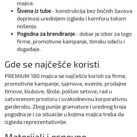
majice.
Šivena iz tube
- konstrukcija bez bočnih šavova
doprinosi urednijem izgledu i komforu tokom
nošenja.
Pogodna za brendiranje
- dobar je izbor za logo
firme, promotivne kampanje, timsku odeću i
događaje.
Gde se najčešće koristi
PREMIUM 180 majica se najčešće koristi za firme,
promotivne kampanje, sajmove, evente, prodajne
timove, klubove, škole, poklon setove, rad u
zatvorenom prostoru i svakodnevnu korporativnu
garderobu. Zbog punije gramature i urednog kroja
pogodna je i za situacije u kojima majica treba da
izgleda reprezentativnije.
Materijali i osnovne