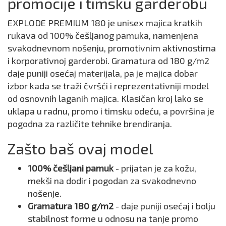
promocije i timsku garderobu
EXPLODE PREMIUM 180 je unisex majica kratkih
rukava od 100% češljanog pamuka, namenjena
svakodnevnom nošenju, promotivnim aktivnostima
i korporativnoj garderobi. Gramatura od 180 g/m2
daje puniji osećaj materijala, pa je majica dobar
izbor kada se traži čvršći i reprezentativniji model
od osnovnih laganih majica. Klasičan kroj lako se
uklapa u radnu, promo i timsku odeću, a površina je
pogodna za različite tehnike brendiranja.
Zašto baš ovaj model
100% češljani pamuk
- prijatan je za kožu,
mekši na dodir i pogodan za svakodnevno
nošenje.
Gramatura 180 g/m2
- daje puniji osećaj i bolju
stabilnost forme u odnosu na tanje promo