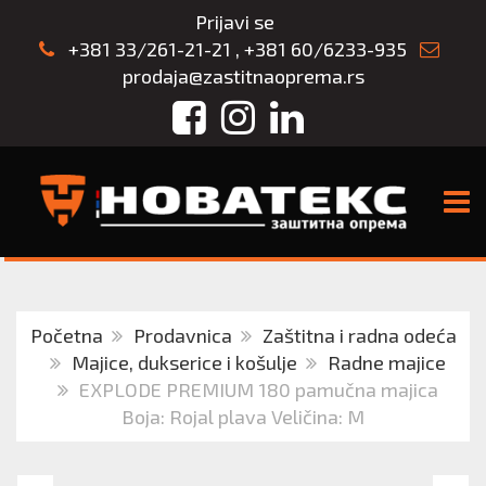
Prijavi se
+381 33/261-21-21
,
+381 60/6233-935
prodaja@zastitnaoprema.rs
Facebook
Instagram
LinkedIn
TOGG
Početna
Prodavnica
Zaštitna i radna odeća
Majice, dukserice i košulje
Radne majice
EXPLODE PREMIUM 180 pamučna majica
Boja: Rojal plava Veličina: M