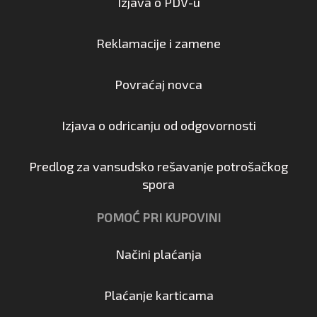
Izjava o PDV-u
Reklamacije i zamene
Povraćaj novca
Izjava o odricanju od odgovornosti
Predlog za vansudsko rešavanje potrošačkog
spora
POMOĆ PRI KUPOVINI
Načini plaćanja
Plaćanje karticama