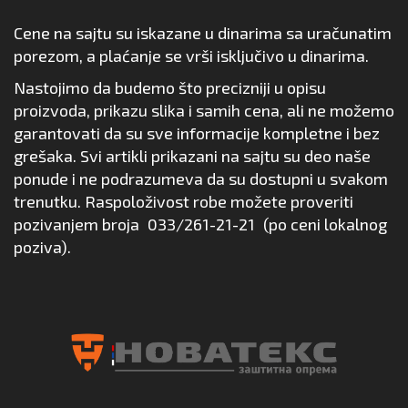
Cene na sajtu su iskazane u dinarima sa uračunatim
porezom, a plaćanje se vrši isključivo u dinarima.
Nastojimo da budemo što precizniji u opisu
proizvoda, prikazu slika i samih cena, ali ne možemo
garantovati da su sve informacije kompletne i bez
grešaka. Svi artikli prikazani na sajtu su deo naše
ponude i ne podrazumeva da su dostupni u svakom
trenutku. Raspoloživost robe možete proveriti
pozivanjem broja
033/261-21-21
(po ceni lokalnog
poziva).