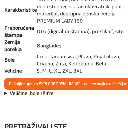
dupli štepovi, ojačan okovratnik, puniji
Karakteristike
materijal, dostupna ženska verzija
PREMIUM LADY 180
Preporučena
DTG (digitalna štampa), preslikač, sito
štampa
Zemlja
Bangladeš
porekla
Crna, Tamno siva, Plava, Rojal plava,
Boje
Crvena, Žuta, Keli zelena, Bela
Veličine
S, M, L, XL, 2XL, 3XL
Pošaljite upit za EXPLODE PREMIUM 180 - unisex majica od češlj
Veličine, boje i šifre
PRETRAŽIVALI STE