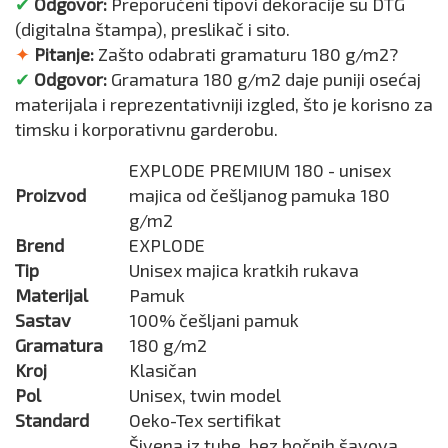
✔
Odgovor:
Preporučeni tipovi dekoracije su DTG
(digitalna štampa), preslikač i sito.
✦
Pitanje:
Zašto odabrati gramaturu 180 g/m2?
✔
Odgovor:
Gramatura 180 g/m2 daje puniji osećaj
materijala i reprezentativniji izgled, što je korisno za
timsku i korporativnu garderobu.
EXPLODE PREMIUM 180 - unisex
Proizvod
majica od češljanog pamuka 180
g/m2
Brend
EXPLODE
Tip
Unisex majica kratkih rukava
Materijal
Pamuk
Sastav
100% češljani pamuk
Gramatura
180 g/m2
Kroj
Klasičan
Pol
Unisex, twin model
Standard
Oeko-Tex sertifikat
Šivena iz tube, bez bočnih šavova,