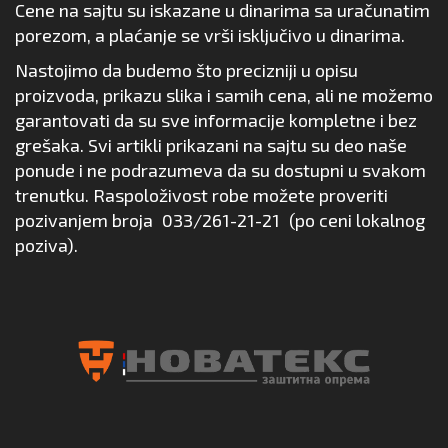
Cene na sajtu su iskazane u dinarima sa uračunatim
porezom, a plaćanje se vrši isključivo u dinarima.
Nastojimo da budemo što precizniji u opisu
proizvoda, prikazu slika i samih cena, ali ne možemo
garantovati da su sve informacije kompletne i bez
grešaka. Svi artikli prikazani na sajtu su deo naše
ponude i ne podrazumeva da su dostupni u svakom
trenutku. Raspoloživost robe možete proveriti
pozivanjem broja
033/261-21-21
(po ceni lokalnog
poziva).