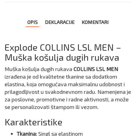
OPIS
DEKLARACIJE
KOMENTARI
Explode COLLINS LSL MEN –
Muška košulja dugih rukava
Muška košulja dugih rukava
COLLINS LSL MEN
izrađena je od kvalitetne tkanine sa dodatkom
elastina, koja omogućava maksimalnu udobnost i
prilagodljivost u svakodnevnom radu. Namenjena je
za poslovne, promotivne i radne aktivnosti, a može
se personalizovati štampom ili vezom.
Karakteristike
Tkanina:
Singl sa elastinom