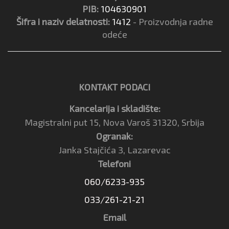
PIB:
104630901
Šifra i naziv delatnosti:
1412
- Proizvodnja radne
odeće
KONTAKT PODACI
Kancelarija i skladište:
Magistralni put 15, Nova Varoš 31320, Srbija
Ogranak:
Janka Stajčića 3, Lazarevac
Telefoni
060/6233-935
033/261-21-21
Email