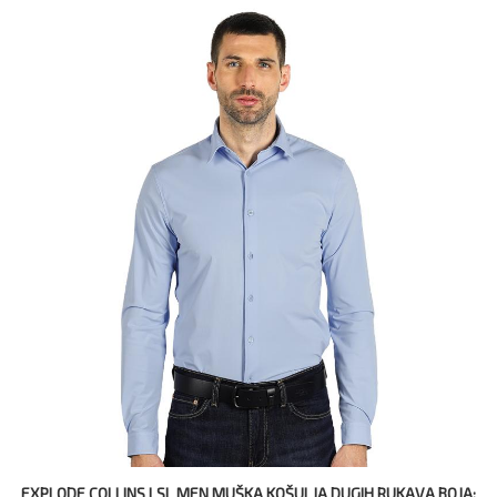
EXPLODE COLLINS LSL MEN MUŠKA KOŠULJA DUGIH RUKAVA BOJA: