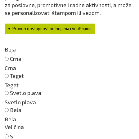
za poslovne, promotivne i radne aktivnosti, a može
se personalizovati štampom ili vezom.
Proveri dostupnost po bojama i veličinama
Boja
Crna
Crna
Teget
Teget
Svetlo plava
Svetlo plava
Bela
Bela
Veličina
S