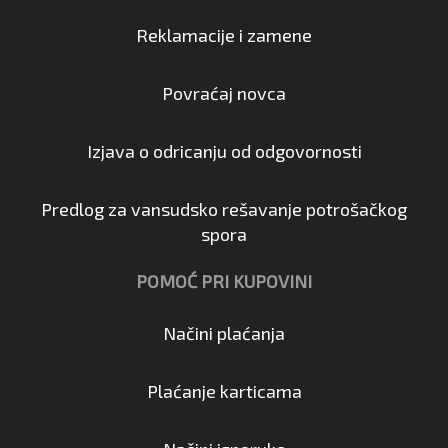
Reklamacije i zamene
Povraćaj novca
Izjava o odricanju od odgovornosti
Predlog za vansudsko rešavanje potrošačkog
spora
POMOĆ PRI KUPOVINI
Načini plaćanja
Plaćanje karticama