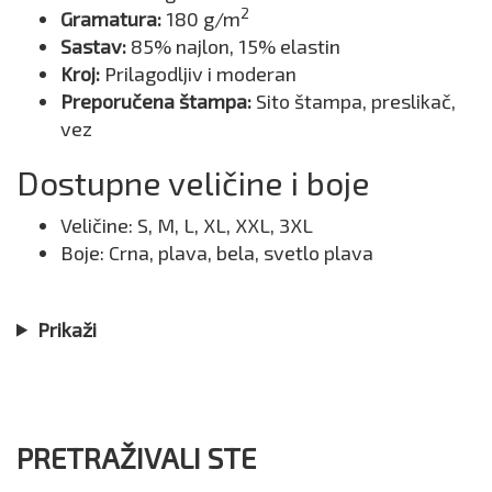
2
Gramatura:
180 g/m
Sastav:
85% najlon, 15% elastin
Kroj:
Prilagodljiv i moderan
Preporučena štampa:
Sito štampa, preslikač,
vez
Dostupne veličine i boje
Veličine: S, M, L, XL, XXL, 3XL
Boje: Crna, plava, bela, svetlo plava
Prikaži
PRETRAŽIVALI STE