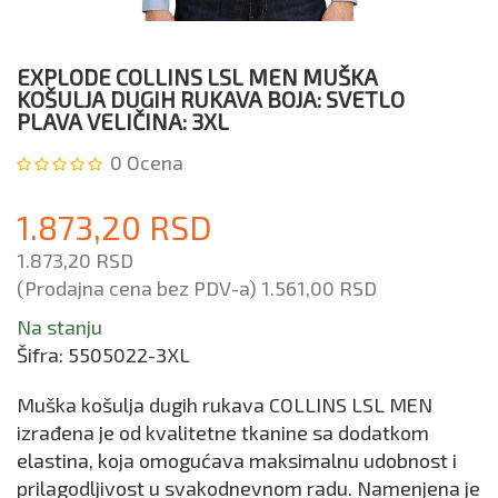
EXPLODE COLLINS LSL MEN MUŠKA
KOŠULJA DUGIH RUKAVA BOJA: SVETLO
PLAVA VELIČINA: 3XL
0
Ocena
1.873,20 RSD
1.873,20 RSD
(Prodajna cena bez PDV-a)
1.561,00 RSD
Na stanju
Šifra:
5505022-3XL
Muška košulja dugih rukava COLLINS LSL MEN
izrađena je od kvalitetne tkanine sa dodatkom
elastina, koja omogućava maksimalnu udobnost i
prilagodljivost u svakodnevnom radu. Namenjena je