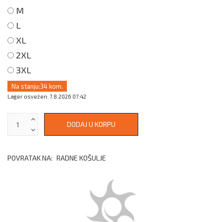
M
L
XL
2XL
3XL
Na stanju:
34 kom.
Lager osvežen: 7.8.2026 07:42
POVRATAK NA:
RADNE KOŠULJE