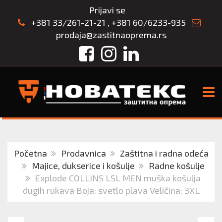
Prijavi se
+381 33/261-21-21
,
+381 60/6233-935
prodaja@zastitnaoprema.rs
Facebook
Instagram
LinkedIn
TOGG
Početna
Prodavnica
Zaštitna i radna odeća
Majice, dukserice i košulje
Radne košulje
Explode COLLINS LSL MEN muška košulja
dugih rukava Boja: svetlo plava Veličina: 3XL