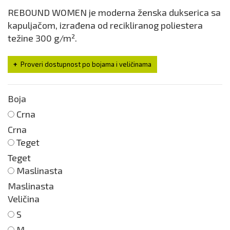
REBOUND WOMEN je moderna ženska dukserica sa
kapuljačom, izrađena od recikliranog poliestera
težine 300 g/m².
Proveri dostupnost po bojama i veličinama
Boja
Crna
Crna
Teget
Teget
Maslinasta
Maslinasta
Veličina
S
M