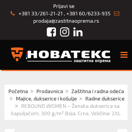
Prijavi se
+381 33/261-21-21
,
+381 60/6233-935
prodaja@zastitnaoprema.rs
Facebook
Instagram
LinkedIn
TOGG
Početna
Prodavnica
Zaštitna i radna odeća
Majice, dukserice i košulje
Radne dukserice
REBOUND WOMEN – Ženska dukserica sa
kapuljačom, 300 g/m² Boja: Crna, Veličina: 2XL