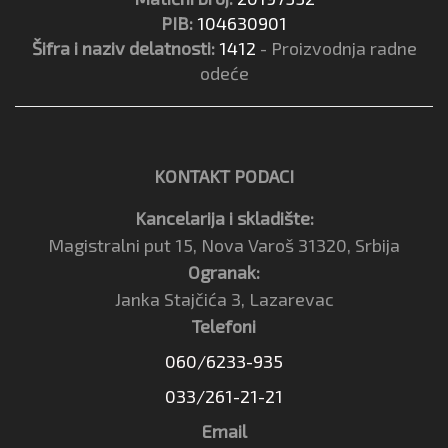
PIB:
104630901
Šifra i naziv delatnosti:
1412
- Proizvodnja radne
odeće
KONTAKT PODACI
Kancelarija i skladište:
Magistralni put 15, Nova Varoš 31320, Srbija
Ogranak:
Janka Stajčića 3, Lazarevac
Telefoni
060/6233-935
033/261-21-21
Email